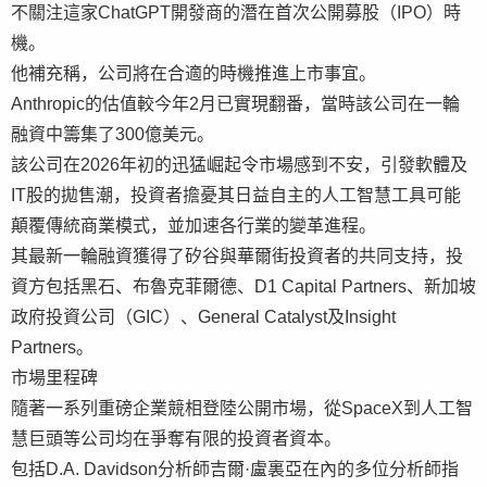
不關注這家ChatGPT開發商的潛在首次公開募股（IPO）時
機。
他補充稱，公司將在合適的時機推進上市事宜。
Anthropic的估值較今年2月已實現翻番，當時該公司在一輪
融資中籌集了300億美元。
該公司在2026年初的迅猛崛起令市場感到不安，引發軟體及
IT股的拋售潮，投資者擔憂其日益自主的人工智慧工具可能
顛覆傳統商業模式，並加速各行業的變革進程。
其最新一輪融資獲得了矽谷與華爾街投資者的共同支持，投
資方包括黑石、布魯克菲爾德、D1 Capital Partners、新加坡
政府投資公司（GIC）、General Catalyst及Insight
Partners。
市場里程碑
隨著一系列重磅企業競相登陸公開市場，從SpaceX到人工智
慧巨頭等公司均在爭奪有限的投資者資本。
包括D.A. Davidson分析師吉爾·盧裏亞在內的多位分析師指