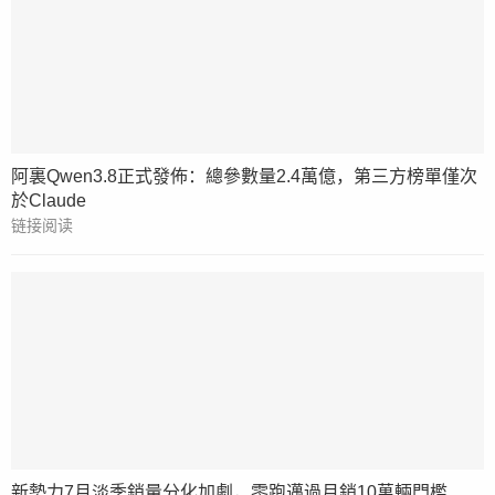
阿裏Qwen3.8正式發佈：總參數量2.4萬億，第三方榜單僅次
於Claude
链接阅读
新勢力7月淡季銷量分化加劇，零跑邁過月銷10萬輛門檻