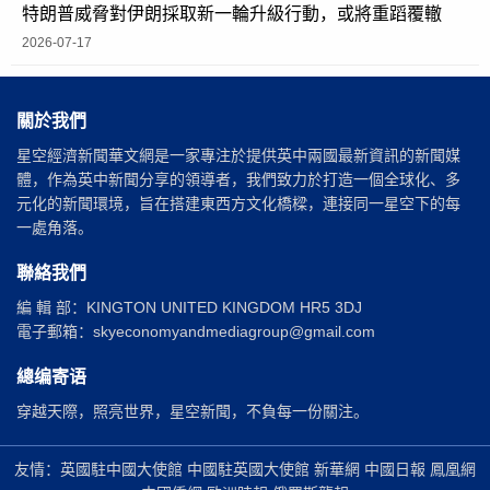
特朗普威脅對伊朗採取新一輪升級行動，或將重蹈覆轍
2026-07-17
關於我們
星空經濟新聞華文網是一家專注於提供英中兩國最新資訊的新聞媒
體，作為英中新聞分享的領導者，我們致力於打造一個全球化、多
元化的新聞環境，旨在搭建東西方文化橋樑，連接同一星空下的每
一處角落。
聯絡我們
編 輯 部：KINGTON UNITED KINGDOM HR5 3DJ
電子郵箱：skyeconomyandmediagroup@gmail.com
總编寄语
穿越天際，照亮世界，星空新聞，不負每一份關注。
友情：英國駐中國大使館 中國駐英國大使館 新華網 中國日報 鳳凰網