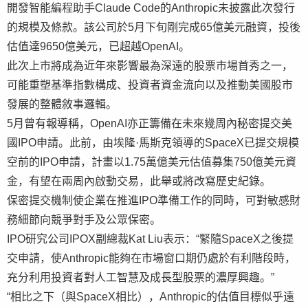
開發智能編程助手Claude Code的Anthropic未披露此次發行
的規模及條款。該公司於5月下旬剛完成65億美元融資，投後
估值達9650億美元，已超越OpenAI。
此次上市將成為近年來影響最為深遠的股票市場首秀之一，
可能重塑基準指數構成、投資者資金流向以及推動美國股市
發展的整體敘事邏輯。
5月曾有報導稱，OpenAI亦正籌備在未來幾周內秘密提交美
國IPO申請。此前，由埃隆·馬斯克領導的SpaceX已提交規模
空前的IPO申請，計畫以1.75萬億美元估值募集750億美元資
金，有望在兩周內啟動交易，此舉或將改寫歷史紀錄。
保密提交機制使企業在推進IPO準備工作的同時，可對敏感財
務細節向競爭對手及公眾保密。
IPO研究公司IPOX副總裁Kat Liu表示：“緊隨SpaceX之後提
交申請，使Anthropic能夠在市場窗口期仍處於有利階段時，
充分利用投資者對人工智慧及成長型股票的濃厚興趣。”
“相比之下（與SpaceX相比），Anthropic的估值目標似乎遠