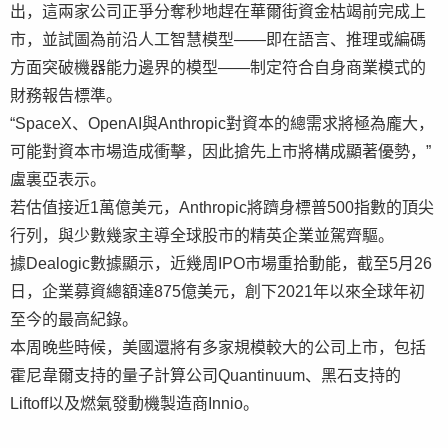
出，這兩家公司正爭分奪秒地趕在華爾街資金枯竭前完成上
市，並試圖為前沿人工智慧模型——即在語言、推理或編碼
方面突破機器能力邊界的模型——制定符合自身商業模式的
財務報告標準。
“SpaceX、OpenAI與Anthropic對資本的總需求將極為龐大，
可能對資本市場造成衝擊，因此搶先上市將構成顯著優勢，”
盧裏亞表示。
若估值接近1萬億美元，Anthropic將躋身標普500指數的頂尖
行列，與少數幾家主導全球股市的精英企業並駕齊驅。
據Dealogic數據顯示，近幾周IPO市場重拾動能，截至5月26
日，企業募資總額達875億美元，創下2021年以來全球年初
至今的最高紀錄。
本周晚些時候，美國還將有多家規模較大的公司上市，包括
霍尼韋爾支持的量子計算公司Quantinuum、黑石支持的
Liftoff以及燃氣發動機製造商Innio。