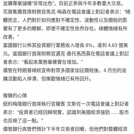
並購專案儲備“非常出色”，目前正參與今年多數重大交易。
花旗集團首席財務官馬克·梅森在電話會議上對記者表示：“總
體而言，人們對於如何應對不確定性、波動性以及關稅的影
響有了更多的瞭解，即便不確定性依然存在。總體情緒有所
改善。”
富國銀行公佈其投資銀行業務收入增長 8%，達到 4.63 億美
元。富國銀行首席財務官邁克·桑托馬西莫在電話會議上對記
者表示：“看起來業務量確實在增加。”
儘管在特朗普總統宣佈對眾多國家加征關稅後，4 月份的並
購活動陷入停滯，但樂觀情緒已有所回升。
複雜的心情
紐約梅隆銀行首席執行官羅賓·文斯在一次電話會議上對記者
表示：“投資者已經回歸現實，認識到美國經濟強勁……股市
也反映了這一點。”
儘管銀行高管們預計下半年交易會回暖，但他們對整體經濟