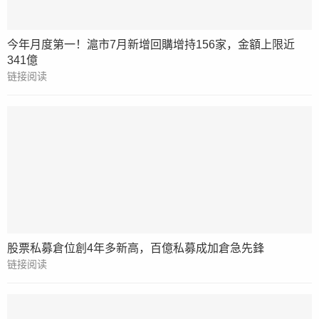
今年月度第一！滬市7月新增回購增持156家，金額上限近
341億
链接阅读
股票私募倉位創4年多新高，百億私募成加倉急先鋒
链接阅读