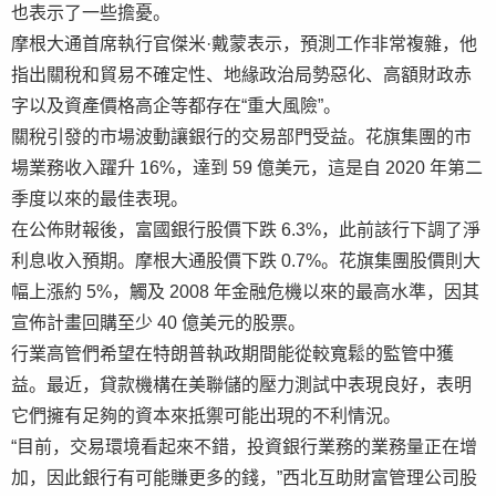
也表示了一些擔憂。
摩根大通首席執行官傑米·戴蒙表示，預測工作非常複雜，他
指出關稅和貿易不確定性、地緣政治局勢惡化、高額財政赤
字以及資產價格高企等都存在“重大風險”。
關稅引發的市場波動讓銀行的交易部門受益。花旗集團的市
場業務收入躍升 16%，達到 59 億美元，這是自 2020 年第二
季度以來的最佳表現。
在公佈財報後，富國銀行股價下跌 6.3%，此前該行下調了淨
利息收入預期。摩根大通股價下跌 0.7%。花旗集團股價則大
幅上漲約 5%，觸及 2008 年金融危機以來的最高水準，因其
宣佈計畫回購至少 40 億美元的股票。
行業高管們希望在特朗普執政期間能從較寬鬆的監管中獲
益。最近，貸款機構在美聯儲的壓力測試中表現良好，表明
它們擁有足夠的資本來抵禦可能出現的不利情況。
“目前，交易環境看起來不錯，投資銀行業務的業務量正在增
加，因此銀行有可能賺更多的錢，”西北互助財富管理公司股