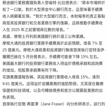
穆迪銀行業務實踐負責人勞倫特·比拉德表示：“資本市場終於
松了一口氣，對於大型資金中心銀行而言，這意味著手續費
收入將顯著反彈。”“對於大型銀行而言，本財報季的真正看點
將是其投資銀行和交易業務引擎的復蘇，這將推動手續費收
入在 2025 年之前實現兩位數的增長。”
高盛、摩根士丹利和美國銀行將於週三公佈業績。
摩根大通的投資銀行業務手續費高於此前預期，增長 7% 至
25 億美元。摩根大通商業和投資銀行聯席首席執行官特洛伊·
羅爾巴赫在 5 月份曾表示，手續費可能會下降 15% 左右。
美國最大銀行的投資銀行業務收入得益於債務承銷和諮詢費
的增加，但股票承銷費有所下降。
花旗集團還報告稱，其投資銀行業務收入增長 15%，達到
9.81 億美元。這得益於並購業務的強勁勢頭，尤其是在醫療
保健和科技領域，以及可轉換債券和首次公開募股業務的出
色表現。
首席執行官簡·弗雷澤（Jane Fraser）向分析師表示，該行的