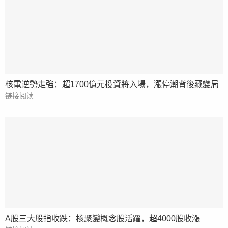
核電逆勢走強：超1700億元投資將入場，漲停潮背後藏變局
链接阅读
A股三大股指收跌：核聚變概念股活躍，超4000股收漲