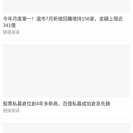
今年月度第一！滬市7月新增回購增持156家，金額上限近
341億
链接阅读
股票私募倉位創4年多新高，百億私募成加倉急先鋒
链接阅读