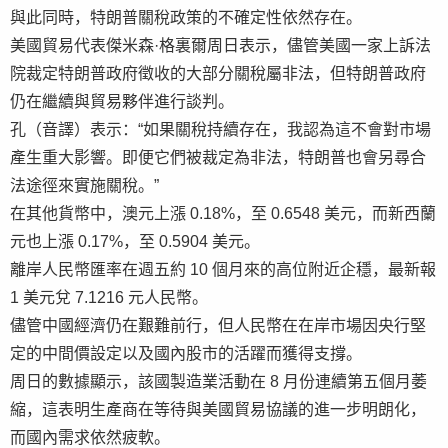
與此同時，特朗普關稅政策的不確定性依然存在。
美國貿易代表傑米森·格裏爾周日表示，儘管美國一家上訴法
院裁定特朗普政府徵收的大部分關稅屬非法，但特朗普政府
仍在繼續與貿易夥伴進行談判。
孔（音譯）表示：“如果關稅持續存在，我認為這不會對市場
產生重大影響。即便它們被裁定為非法，特朗普也會另尋合
法途徑來實施關稅。”
在其他貨幣中，澳元上漲 0.18%，至 0.6548 美元，而新西蘭
元也上漲 0.17%，至 0.5904 美元。
離岸人民幣匯率在週五約 10 個月來的高位附近企穩，最新報
1 美元兌 7.1216 元人民幣。
儘管中國經濟仍在艱難前行，但人民幣在在岸市場因央行堅
定的中間價設定以及國內股市的活躍而獲得支撐。
周日的數據顯示，該國製造業活動在 8 月份連續第五個月萎
縮，這表明生產商在等待與美國貿易協議的進一步明朗化，
而國內需求依然疲軟。