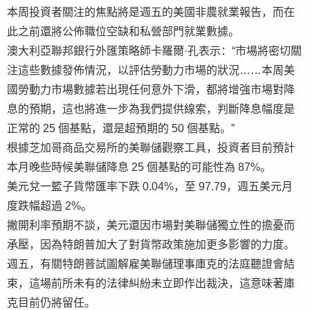
本周投資者關注的焦點將是週五的美國非農就業報告，而在
此之前還將公佈職位空缺和私營部門就業數據。
澳大利亞聯邦銀行外匯策略師卡羅爾·孔表示：“市場將密切關
注這些數據發佈情況，以評估勞動力市場的狀況……本周美
國勞動力市場數據若出現任何意外下滑，都將增強市場對降
息的預期，這也將進一步為我們提供線索，判斷降息幅度是
正常的 25 個基點，還是超預期的 50 個基點。”
根據芝加哥商品交易所的美聯儲觀察工具，投資者目前預計
本月晚些時候美聯儲降息 25 個基點的可能性為 87%。
美元兌一籃子貨幣匯率下跌 0.04%，至 97.79，週五美元月
度跌幅超過 2%。
撇開利率預期不談，美元還因市場對美聯儲獨立性的擔憂而
承壓，因為特朗普加大了對貨幣政策施加更多影響的力度。
週五，有關特朗普試圖解雇美聯儲理事庫克的法庭聽證會結
束，這場前所未有的法律糾紛未立即作出裁決，這意味著庫
克目前仍將留任。