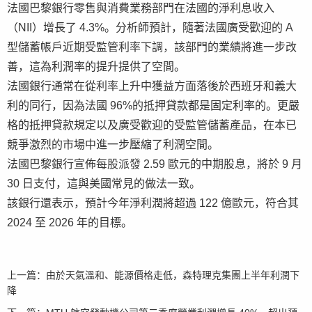
法國巴黎銀行零售與消費業務部門在法國的淨利息收入
（NII）增長了 4.3%。分析師預計，隨著法國廣受歡迎的 A
型儲蓄帳戶近期受監管利率下調，該部門的業績將進一步改
善，這為利潤率的提升提供了空間。
法國銀行通常在從利率上升中獲益方面落後於西班牙和義大
利的同行，因為法國 96%的抵押貸款都是固定利率的。更嚴
格的抵押貸款規定以及廣受歡迎的受監管儲蓄產品，在本已
競爭激烈的市場中進一步壓縮了利潤空間。
法國巴黎銀行宣佈每股派發 2.59 歐元的中期股息，將於 9 月
30 日支付，這與美國常見的做法一致。
該銀行還表示，預計今年淨利潤將超過 122 億歐元，符合其
2024 至 2026 年的目標。
上一篇：
由於天氣溫和、能源價格走低，森特理克集團上半年利潤下
降