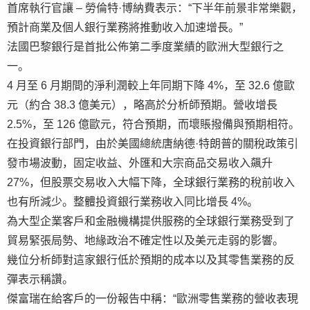
首席執行官讓 – 勞倫特·博納費表示：“下半年前景非常樂觀，
預計商業及個人銀行業務將推動收入加速增長。”
法國巴黎銀行是首批公佈第二季度業績的歐洲大型銀行之
一。
4 月至 6 月期間的淨利潤較上年同期下降 4%，至 32.6 億歐
元（約合 38.3 億美元），略高於分析師預期。營收增長
2.5%，至 126 億歐元，符合預期，而壞賬撥備與預期相符。
在投資銀行部門，由於美國總統唐納德·特朗普的關稅政策引
發市場波動，固定收益、外匯和大宗商品交易收入飆升
27%，但股票交易收入大幅下降，全球銀行業務的稅前收入
也有所減少。整體投資銀行業務收入同比增長 4%。
為大型企業客戶和金融機構提供服務的全球銀行業務受到了
貿易緊張局勢、地緣政治不確定性以及美元走弱的影響。
幾位分析師對這家銀行低於預期的成本以及其零售業務的反
彈表示稱讚。
傑富瑞在給客戶的一份報告中稱：“歐洲零售業務的營收表現