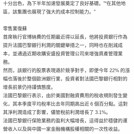
十分出色，為下半年加速發展奠定了良好基礎。”“在其他地
區，該集團也展現了強大的成本控制能力。”
零售業復蘇
首席執行官博納費的任期最近得以延長，他將投資銀行作為
提升法國巴黎銀行利潤的關鍵舉措之一，同時也在削減成
本，並通過近期收購安盛投資管理公司來增強資產管理業
務。
然而，該銀行的股票表現遜於競爭對手，即便今年 22% 的漲
幅也落後於整個歐洲銀行業，投資者對法國巴黎銀行相對的
增長前景仍持謹慎態度。
法國巴黎銀行表示，由於美國對融資費用的稅收規則發生變
化，其本季度平均稅率比去年同期高出近 6 個百分點。這對
其淨利潤造成了影響，儘管稅前利潤增長了 3.1%。
法國巴黎銀行保險業務的盈利大幅增長，這得益於穩健的運
營收入以及與中國一家金融機構股權相關的一次性收益。