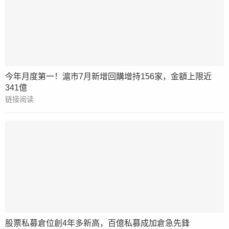
今年月度第一！滬市7月新增回購增持156家，金額上限近
341億
链接阅读
股票私募倉位創4年多新高，百億私募成加倉急先鋒