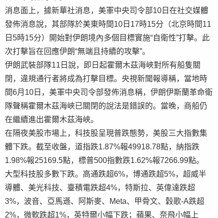
消息面上，據新華社消息，美軍中央司令部10日在社交媒體
發佈消息說，其部隊於美東時間10日17時15分（北京時間11
日5時15分）開始對伊朗境內多個目標實施“自衛性”打擊。此
次打擊旨在回應伊朗“無端且持續的攻擊”。
伊朗武裝部隊11日說，即日起霍爾木茲海峽對所有船隻關
閉，違規通行者將成為打擊目標。央視新聞報導稱，當地時
間6月10日，美軍中央司令部發佈消息稱，伊朗伊斯蘭革命衛
隊聲稱霍爾木茲海峽已關閉的說法是錯誤的。當晚，商船仍
在繼續進出霍爾木茲海峽。
在隔夜美股市場上，科技股呈現普跌態勢，美股三大指數集
體下跌。截至收盤，道指跌1.87%報49918.78點，納指跌
1.98%報25169.5點，標普500指數跌1.62%報7266.99點。
大型科技股多數下跌。高通跌超6%，博通跌超5%，超威半
導體、美光科技、臺積電跌超4%，特斯拉、英偉達跌超
3%，波音、亞馬遜、阿斯麥、Meta、甲骨文、穀歌-A跌超
2%，微軟跌超1%，英特爾小幅下跌；蘋果、奈飛小幅上