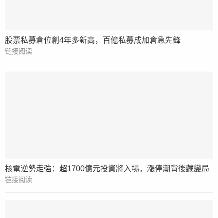
股票私募倉位創4年多新高，百億私募成加倉急先鋒
链接阅读
核電逆勢走強：超1700億元投資將入場，漲停潮背後藏變局
链接阅读