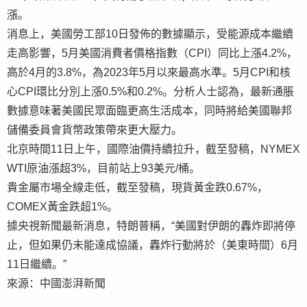
漲。
消息上，美國勞工部10日發佈的數據顯示，受能源成本繼續
走高影響，5月美國消費者價格指數（CPI）同比上漲4.2%，
高於4月的3.8%，為2023年5月以來最高水準。5月CPI和核
心CPI環比分別上漲0.5%和0.2%。分析人士認為，最新通脹
數據意味著美國民眾面臨更高生活成本，同時將給美國聯邦
儲備委員會貨幣政策帶來更大壓力。
北京時間11日上午，國際油價持續拉升，截至發稿，NYMEX
WTI原油漲超3%，目前站上93美元/桶。
貴金屬市場全線走低，截至發稿，現貨黃金跌0.67%，
COMEX黃金跌超1%。
據央視新聞最新消息，特朗普稱，“美國對伊朗的轟炸即將停
止，但如果仍未能達成協議，轟炸行動將於（美東時間）6月
11日繼續。”
來源：中國澎湃新聞