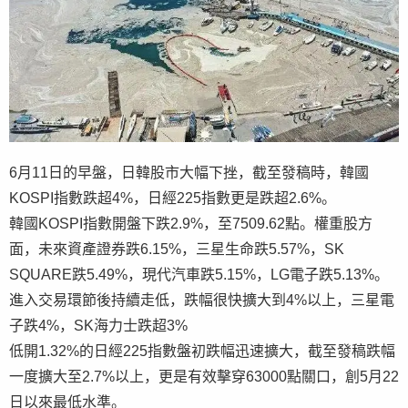
6月11日的早盤，日韓股市大幅下挫，截至發稿時，韓國
KOSPI指數跌超4%，日經225指數更是跌超2.6%。
韓國KOSPI指數開盤下跌2.9%，至7509.62點。權重股方
面，未來資產證券跌6.15%，三星生命跌5.57%，SK
SQUARE跌5.49%，現代汽車跌5.15%，LG電子跌5.13%。
進入交易環節後持續走低，跌幅很快擴大到4%以上，三星電
子跌4%，SK海力士跌超3%
低開1.32%的日經225指數盤初跌幅迅速擴大，截至發稿跌幅
一度擴大至2.7%以上，更是有效擊穿63000點關口，創5月22
日以來最低水準。