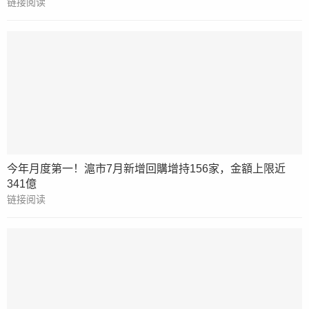
链接阅读
今年月度第一！滬市7月新增回購增持156家，金額上限近
341億
链接阅读