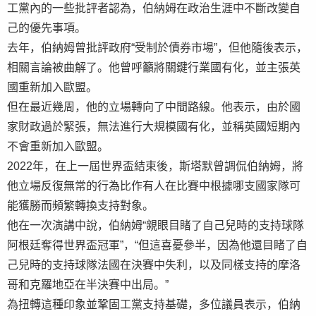
工黨內的一些批評者認為，伯納姆在政治生涯中不斷改變自
己的優先事項。
去年，伯納姆曾批評政府“受制於債券市場”，但他隨後表示，
相關言論被曲解了。他曾呼籲將關鍵行業國有化，並主張英
國重新加入歐盟。
但在最近幾周，他的立場轉向了中間路線。他表示，由於國
家財政過於緊張，無法進行大規模國有化，並稱英國短期內
不會重新加入歐盟。
2022年，在上一屆世界盃結束後，斯塔默曾調侃伯納姆，將
他立場反復無常的行為比作有人在比賽中根據哪支國家隊可
能獲勝而頻繁轉換支持對象。
他在一次演講中說，伯納姆“親眼目睹了自己兒時的支持球隊
阿根廷奪得世界盃冠軍”，“但這喜憂參半，因為他還目睹了自
己兒時的支持球隊法國在決賽中失利，以及同樣支持的摩洛
哥和克羅地亞在半決賽中出局。”
為扭轉這種印象並鞏固工黨支持基礎，多位議員表示，伯納