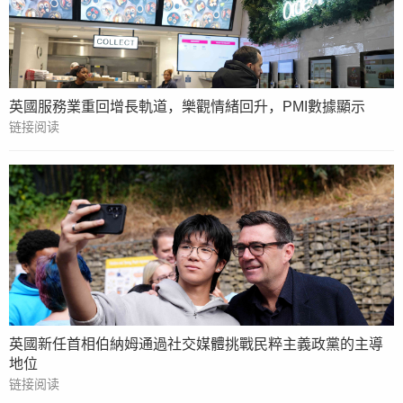
英國服務業重回增長軌道，樂觀情緒回升，PMI數據顯示
链接阅读
英國新任首相伯納姆通過社交媒體挑戰民粹主義政黨的主導
地位
链接阅读