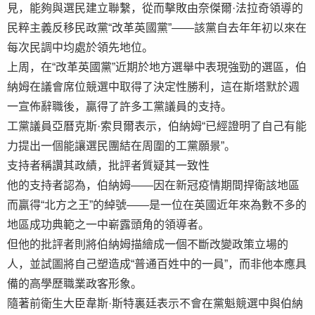
見，能夠與選民建立聯繫，從而擊敗由奈傑爾·法拉奇領導的
民粹主義反移民政黨“改革英國黨”——該黨自去年年初以來在
每次民調中均處於領先地位。
上周，在“改革英國黨”近期於地方選舉中表現強勁的選區，伯
納姆在議會席位競選中取得了決定性勝利，這在斯塔默於週
一宣佈辭職後，贏得了許多工黨議員的支持。
工黨議員亞曆克斯·索貝爾表示，伯納姆“已經證明了自己有能
力提出一個能讓選民團結在周圍的工黨願景”。
支持者稱讚其政績，批評者質疑其一致性
他的支持者認為，伯納姆——因在新冠疫情期間捍衛該地區
而贏得“北方之王”的綽號——是一位在英國近年來為數不多的
地區成功典範之一中嶄露頭角的領導者。
但他的批評者則將伯納姆描繪成一個不斷改變政策立場的
人，並試圖將自己塑造成“普通百姓中的一員”，而非他本應具
備的高學歷職業政客形象。
隨著前衛生大臣韋斯·斯特裏廷表示不會在黨魁競選中與伯納