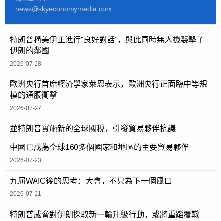
news@skyeconomymedia.com
特朗普稱美伊正進行“良好對話”，與此同時無人機襲擊了
伊朗的鄰國
2026-07-28
歐洲央行首席經濟學家萊恩表示，歐洲央行正面臨中等規
模的通脹衝擊
2026-07-27
並特朗普實施新的全球關稅，引發貿易夥伴抗議
中國已成為全球160多個國家和地區的主要貿易夥伴
2026-07-23
九屆WAIC後的思考：大會，不只為下一個風口
2026-07-21
特朗普威脅對伊朗採取新一輪升級行動，或將重蹈覆轍