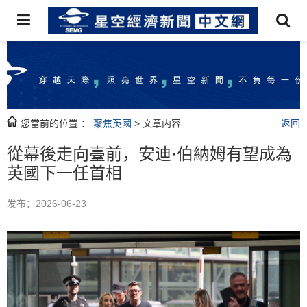
您當前的位置 ：
聚焦英國
> 文章内容
返回
從幕後走向臺前，安迪·伯納姆有望成為
英國下一任首相
发布：2026-06-23