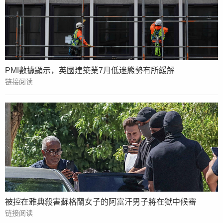
PMI數據顯示，英國建築業7月低迷態勢有所緩解
链接阅读
被控在雅典殺害蘇格蘭女子的阿富汗男子將在獄中候審
链接阅读