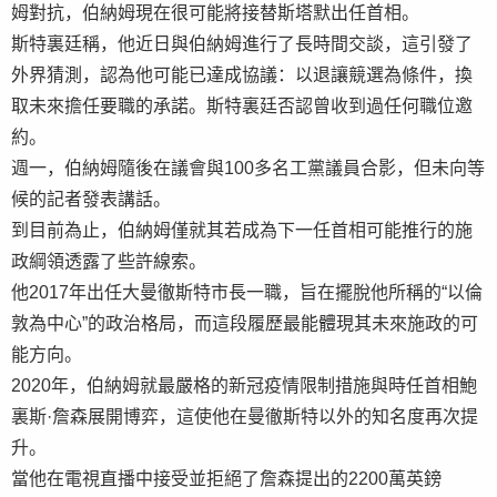
姆對抗，伯納姆現在很可能將接替斯塔默出任首相。
斯特裏廷稱，他近日與伯納姆進行了長時間交談，這引發了
外界猜測，認為他可能已達成協議：以退讓競選為條件，換
取未來擔任要職的承諾。斯特裏廷否認曾收到過任何職位邀
約。
週一，伯納姆隨後在議會與100多名工黨議員合影，但未向等
候的記者發表講話。
到目前為止，伯納姆僅就其若成為下一任首相可能推行的施
政綱領透露了些許線索。
他2017年出任大曼徹斯特市長一職，旨在擺脫他所稱的“以倫
敦為中心”的政治格局，而這段履歷最能體現其未來施政的可
能方向。
2020年，伯納姆就最嚴格的新冠疫情限制措施與時任首相鮑
裏斯·詹森展開博弈，這使他在曼徹斯特以外的知名度再次提
升。
當他在電視直播中接受並拒絕了詹森提出的2200萬英鎊