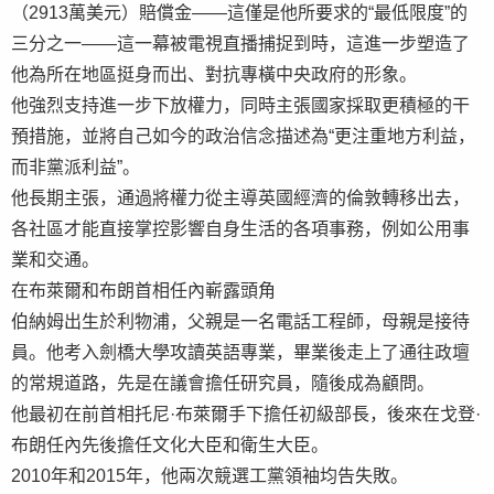
（2913萬美元）賠償金——這僅是他所要求的“最低限度”的
三分之一——這一幕被電視直播捕捉到時，這進一步塑造了
他為所在地區挺身而出、對抗專橫中央政府的形象。
他強烈支持進一步下放權力，同時主張國家採取更積極的干
預措施，並將自己如今的政治信念描述為“更注重地方利益，
而非黨派利益”。
他長期主張，通過將權力從主導英國經濟的倫敦轉移出去，
各社區才能直接掌控影響自身生活的各項事務，例如公用事
業和交通。
在布萊爾和布朗首相任內嶄露頭角
伯納姆出生於利物浦，父親是一名電話工程師，母親是接待
員。他考入劍橋大學攻讀英語專業，畢業後走上了通往政壇
的常規道路，先是在議會擔任研究員，隨後成為顧問。
他最初在前首相托尼·布萊爾手下擔任初級部長，後來在戈登·
布朗任內先後擔任文化大臣和衛生大臣。
2010年和2015年，他兩次競選工黨領袖均告失敗。