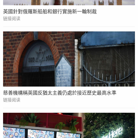
英國針對俄羅斯船舶和銀行實施新一輪制裁
链接阅读
慈善機構稱英國反猶太主義仍處於接近歷史最高水準
链接阅读