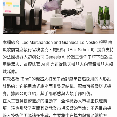
本網綜合 Leo Marchandon and Gianluca Lo Nostro 報導 由
穀歌前首席執行官埃裏克・施密特（Eric Schmidt）投資支持
的法國機器人初創公司 Genesis AI 於週二發佈了旗下首款通
用機器人，這標誌著 AI 能力正從聊天機器人向實體機器人領
域延伸。
這款名為 “Eno” 的機器人打破了頭部廠商普遍採用的人形設
計路線：它採用輪式底座而非雙足結構，配備可折疊塔式機
身，據該公司介紹，其手部形態與人類手部相仿。
在人工智慧技術進步的推動下，全球機器人市場正快速擴
張，這也引發了有關其對就業市場影響的爭論；不過目前機
器人技術仍面臨諸多挑戰，主要集中在算力與電池續航方