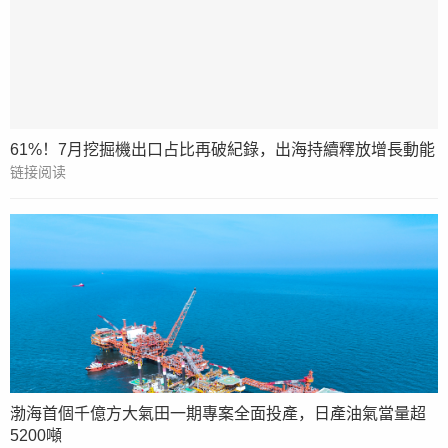
61%！7月挖掘機出口占比再破紀錄，出海持續釋放增長動能
链接阅读
渤海首個千億方大氣田一期專案全面投產，日產油氣當量超
5200噸