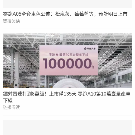
零跑A05全套車色公佈：松嵐灰、莓莓藍等，預計明日上市
链接阅读
鐳射雷達打到8萬級！上市僅135天 零跑A10第10萬臺量產車
下線
链接阅读