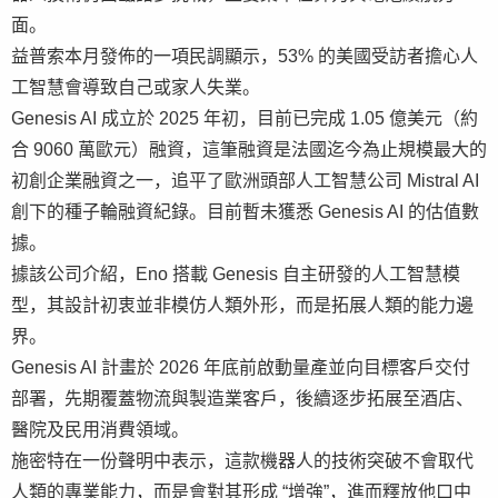
面。
益普索本月發佈的一項民調顯示，53% 的美國受訪者擔心人
工智慧會導致自己或家人失業。
Genesis AI 成立於 2025 年初，目前已完成 1.05 億美元（約
合 9060 萬歐元）融資，這筆融資是法國迄今為止規模最大的
初創企業融資之一，追平了歐洲頭部人工智慧公司 Mistral AI
創下的種子輪融資紀錄。目前暫未獲悉 Genesis AI 的估值數
據。
據該公司介紹，Eno 搭載 Genesis 自主研發的人工智慧模
型，其設計初衷並非模仿人類外形，而是拓展人類的能力邊
界。
Genesis AI 計畫於 2026 年底前啟動量產並向目標客戶交付
部署，先期覆蓋物流與製造業客戶，後續逐步拓展至酒店、
醫院及民用消費領域。
施密特在一份聲明中表示，這款機器人的技術突破不會取代
人類的專業能力，而是會對其形成 “增強”，進而釋放他口中