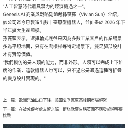
“人工智慧時代最具潛力的經濟機遇之一”。
Genesis AI 商業與戰略副總裁孫薇薇（Vivian Sun）介紹，
該公司迄今已製造出數十臺原型機器人，並計畫於 2026 年下
半年擴大生產規模。
孫薇薇表示，選擇輪式底盤是因為多數工業客戶的作業場景
多為平坦地面，只有在爬樓梯等特定場景下，雙足腿部設計
才有實際價值。
“我們模仿的是人類的能力，而非外形。人類可以完成上下維
度的作業，這款機器人也可以，只不過它是通過這種可折疊
的機身設計實現的。”
上一篇：
歐洲汽油出口下降，美國夏季駕車高峰期市場趨緊
下一篇：
在被敦促考慮去留之際，斯塔默警告稱英國不應發起領導層
挑戰