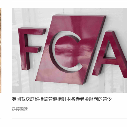
英國裁決庭維持監管機構對兩名養老金顧問的禁令
链接阅读