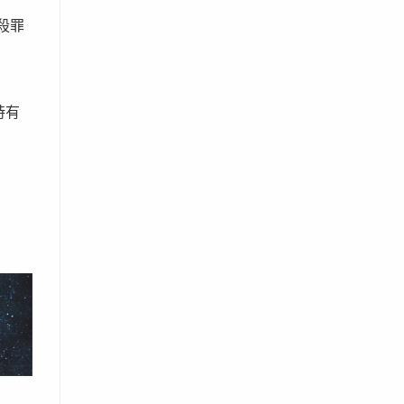
殺罪
時有