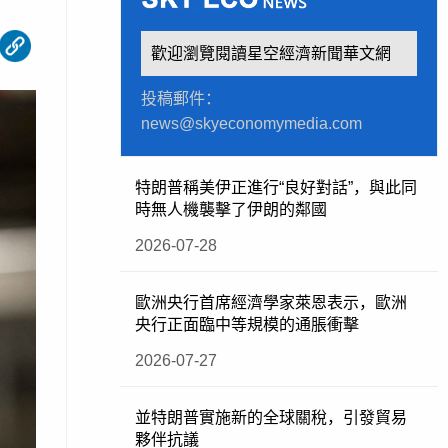
歡迎瀏覽閱讀星空經濟新聞華文網
投稿郵件：
news@skyeconomymedia.com
特朗普稱美伊正進行“良好對話”，與此同
時無人機襲擊了伊朗的鄰國
2026-07-28
歐洲央行首席經濟學家萊恩表示，歐洲
央行正面臨中等規模的通脹衝擊
2026-07-27
並特朗普實施新的全球關稅，引發貿易
夥伴抗議