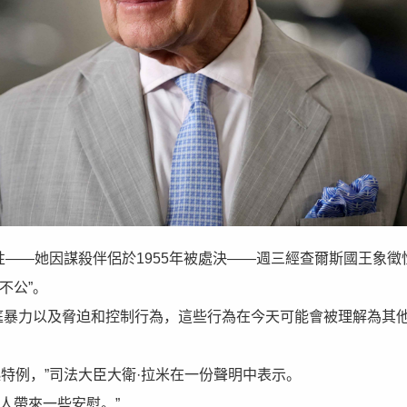
英國女性——她因謀殺伴侶於1955年被處決——週三經查爾斯國王象徵
不公”。
庭暴力以及脅迫和控制行為，這些行為在今天可能會被理解為其
特例，”司法大臣大衛·拉米在一份聲明中表示。
人帶來一些安慰。”