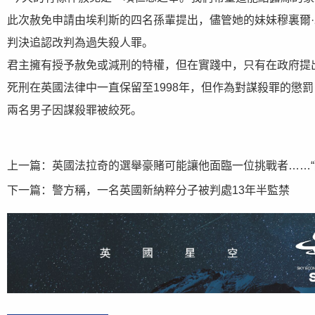
此次赦免申請由埃利斯的四名孫輩提出，儘管她的妹妹穆裏爾·
判決追認改判為過失殺人罪。
君主擁有授予赦免或減刑的特權，但在實踐中，只有在政府提
死刑在英國法律中一直保留至1998年，但作為對謀殺罪的懲罰
兩名男子因謀殺罪被絞死。
上一篇：
英國法拉奇的選舉豪賭可能讓他面臨一位挑戰者……“
下一篇：
警方稱，一名英國新納粹分子被判處13年半監禁