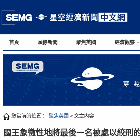
首頁
頭條新聞
聚焦英國
經濟觀察
您當前的位置 ：
聚焦英國
> 文章内容
國王象徵性地將最後一名被處以絞刑