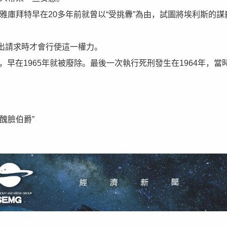
雅庫拜特早在20多年前就曾以“受挑釁”為由，試圖將埃利斯的謀
出請求時才會行使這一權力。
，早在1965年就被廢除。最後一次執行死刑發生在1964年，當
醜臉伯爵”