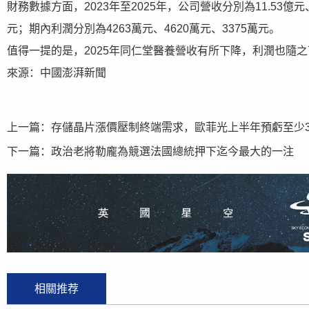
財務數據方面，2023年至2025年，公司營收分別為11.53億元、1
元；期內利潤分別為4263萬元、4620萬元、3375萬元。
值得一提的是，2025年同仁堂醫養營收有所下降，利潤也隨之下降。
來源：中國澎湃新聞
上一篇：
存儲晶片漲價壓制終端需求，歐菲光上半年預虧至少3
下一篇：
政治老將勒龐為競選法國總統押下迄今最大的一注
相關推荐