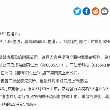
5.59億港元。
1.08億股，募資總額5.95億港元。扣除發行應付上市費用624
醫醫療服務的附屬公司，為個人客戶提供全面中醫醫療服務，為
已成為繼同仁堂（600085.SH）、同仁堂科技（01666.H
責任公司（簡稱“同仁堂”）旗下第四家上市公司。
堂醫養曾三次遞表港交所，但最終均未能完成上市流程。
3月啟動招股，原定3月30日上市，當時發行區間為7.3港元至8.
以“考慮包括現行市況在內的多項因素”推遲上市。重啟招股後，募
下限的5.5港元定價發行。