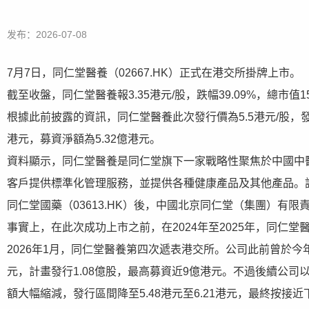
发布：2026-07-08
7月7日，同仁堂醫養（02667.HK）正式在港交所掛牌上市。
截至收盤，同仁堂醫養報3.35港元/股，跌幅39.09%，總市值1
根據此前披露的資訊，同仁堂醫養此次發行價為5.5港元/股，發行
港元，募資淨額為5.32億港元。
資料顯示，同仁堂醫養是同仁堂旗下一家戰略性聚焦於中國中
客戶提供標準化管理服務，並提供各種健康產品及其他產品。該公司
同仁堂國藥（03613.HK）後，中國北京同仁堂（集團）有限
事實上，在此次成功上市之前，在2024年至2025年，同仁
2026年1月，同仁堂醫養第四次遞表港交所。公司此前曾於今年
元，計畫發行1.08億股，最高募資近9億港元。不過後續公司
額大幅縮減，發行區間降至5.48港元至6.21港元，最終按接近