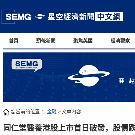
首頁
頭條新聞
聚焦英國
經濟觀察
您當前的位置 ：
金融
> 文章内容
同仁堂醫養港股上市首日破發，股價跌