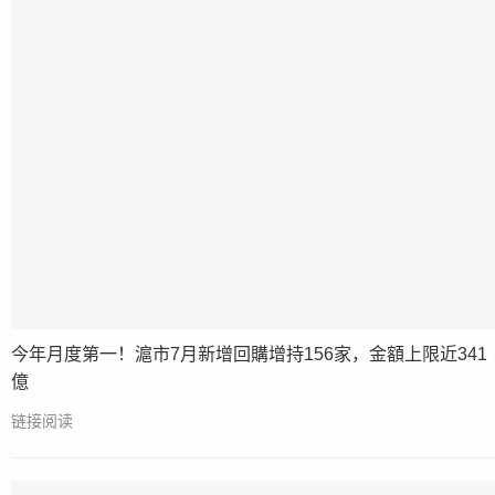
今年月度第一！滬市7月新增回購增持156家，金額上限近341
億
链接阅读