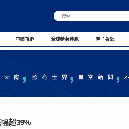
中國視野
全球精英連線
電子報紙
幅超39%