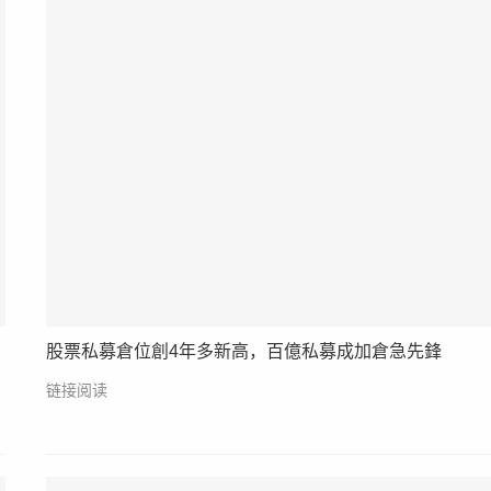
股票私募倉位創4年多新高，百億私募成加倉急先鋒
链接阅读