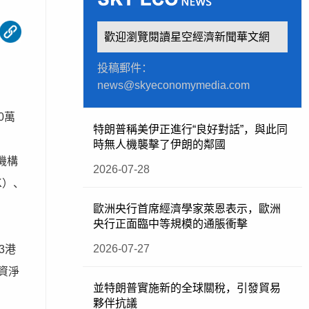
歡迎瀏覽閱讀星空經濟新聞華文網
投稿郵件：
news@skyeconomymedia.com
0萬
特朗普稱美伊正進行“良好對話”，與此同
時無人機襲擊了伊朗的鄰國
機構
2026-07-28
K）、
歐洲央行首席經濟學家萊恩表示，歐洲
央行正面臨中等規模的通脹衝擊
2026-07-27
3港
資淨
並特朗普實施新的全球關稅，引發貿易
夥伴抗議