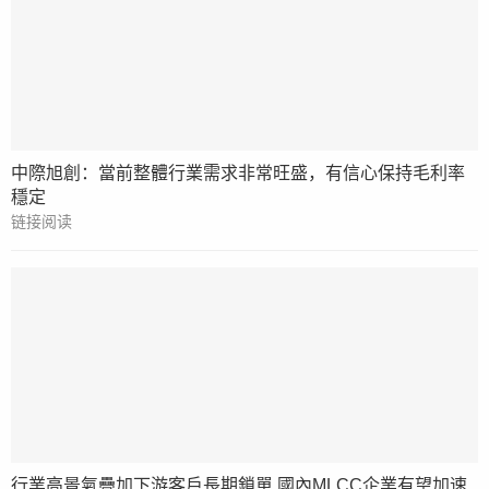
中際旭創：當前整體行業需求非常旺盛，有信心保持毛利率
穩定
链接阅读
行業高景氣疊加下游客戶長期鎖單 國內MLCC企業有望加速