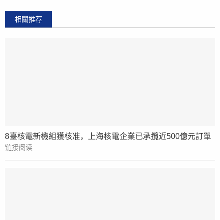
相關推荐
8臺核電新機組獲核准，上海核電企業已承攬近500億元訂單
链接阅读