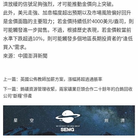
濟放緩的信號足夠強烈，才可能推動金價向上突破。
此外，美元走強、加息幅度超出預期以及市場風險偏好回升
是金價面臨的主要阻力；若金價持續低於4000美元/盎司，則
可能觸發進一步拋售。不過，根據歷史表現，若金價較當前
水準下跌超過10%，則可能觸發多個地區長期投資者的“逢低
買入”需求。
來源：中國澎湃新聞
上一篇：
英國公佈教師加薪方案，漲幅將超過通脹率
下一篇：
鎢礦資源管理收緊，兩家礦業巨頭合作二十餘年的白鎢回收
公司“斷糧”停產