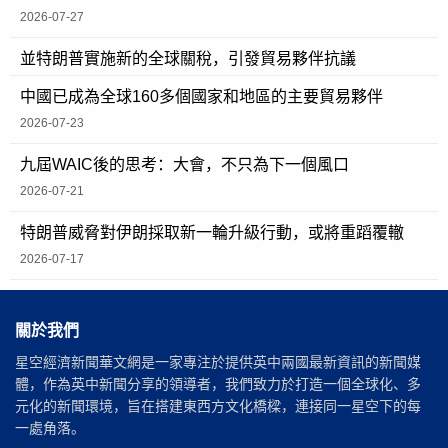
2026-07-27
並特朗普實施新的全球關稅，引發貿易夥伴抗議
中國已成為全球160多個國家和地區的主要貿易夥伴
2026-07-23
九屆WAIC後的思考：大會，不只為下一個風口
2026-07-21
特朗普威脅對伊朗採取新一輪升級行動，或將重蹈覆轍
2026-07-17
關於我們
星空經濟新聞華文網是一家專注於提供英中兩國最新資訊的新聞媒
體，作為英中新聞分享的領導者，我們致力於打造一個全球化、多
元化的新聞環境，旨在搭建東西方文化橋樑，連接同一星空下的每
一處角落。