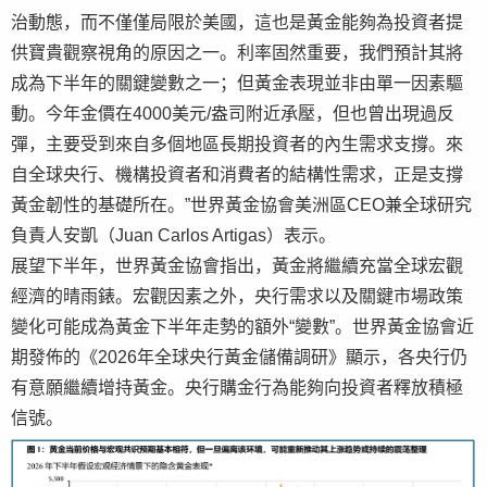
治動態，而不僅僅局限於美國，這也是黃金能夠為投資者提
供寶貴觀察視角的原因之一。利率固然重要，我們預計其將
成為下半年的關鍵變數之一；但黃金表現並非由單一因素驅
動。今年金價在4000美元/盎司附近承壓，但也曾出現過反
彈，主要受到來自多個地區長期投資者的內生需求支撐。來
自全球央行、機構投資者和消費者的結構性需求，正是支撐
黃金韌性的基礎所在。”世界黃金協會美洲區CEO兼全球研究
負責人安凱（Juan Carlos Artigas）表示。
展望下半年，世界黃金協會指出，黃金將繼續充當全球宏觀
經濟的晴雨錶。宏觀因素之外，央行需求以及關鍵市場政策
變化可能成為黃金下半年走勢的額外“變數”。世界黃金協會近
期發佈的《2026年全球央行黃金儲備調研》顯示，各央行仍
有意願繼續增持黃金。央行購金行為能夠向投資者釋放積極
信號。