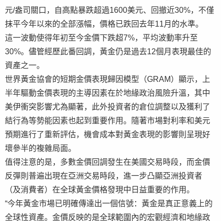
元/盎司關口，自高點暴跌超過1600美元、回撤近30%，不僅
抹平今年以來的全部漲幅，價格已跌回去年11月的水準。
這一波動使得年初至今金價下跌超7%，平均波動率升至
30%。儘管經歷此番回調，黃金仍是過去12個月表現最佳的
資產之一。
世界黃金協會的短期金價表現歸因模型（GRAM）顯示，上
半年驅動金價表現的主導因素在於地緣政治風險升溫，其中
美伊衝突影響尤為顯著，此外投資者的倉位調整以及獲利了
結行為等勢能因素也起到重要作用。隨著市場對利率和美元
預期進行了重新評估，機會成本對黃金表現的影響則呈現好
壞參半的複雜局面。
值得注意的是，多數金價回調發生在美國交易時段，而金價
反彈則普遍出現在亞洲交易時段，進一步凸顯亞洲投資者
（及消費者）在全球黃金價格發現中日益重要的作用。
“今年黃金市場已明確傳達出一個信號：黃金是真正意義上的
全球性資產。金價反映的是全球範圍內的宏觀經濟和地緣政