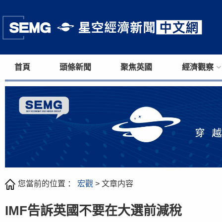
首頁
頭條新聞
聚焦英國
經濟觀察
您當前的位置 ：
宏觀
> 文章内容
IMF告訴英國不要在大選前減稅