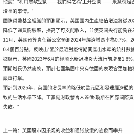
他說：“利用財政空間——我們稱之為‘上升空間’——來減稅
增長的事情。”
國際貨幣基金組織的預測顯示，英國國內生產總值增速將從2023年的
降低了通貨膨脹率，提高了可支配收入，並使英國央行能夠在2
11月，英國預算責任辦公室預測2024年經濟增長率為0.7%，2
0.4個百分點，反映出“鑒於最近對疫情期間產出水準的統計數
據顯示，英國2023年6月的經濟比新冠肺炎大流行前增長1.8%
預期增長仍然疲軟，預計七國集團中只有德國的表現會更加糟糕
嚴重打擊。
預計到2025年，英國的增長率將略低於歐元區和發達經濟體
致的生活水準下降。工黨副財政發言人達倫·瓊斯在回應國際貨
失敗。”
上一篇：
英国股市因乐观的收益和通胀放缓的迹象而攀升