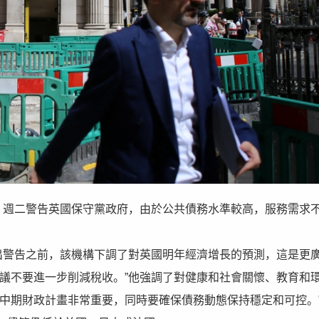
金組織（IMF）週二警告英國保守黨政府，由於公共債務水準較高，服務需求
出警告之前，該機構下調了對英國明年經濟增長的預測，這是更
議不要進一步削減稅收。”他強調了對健康和社會關懷、教育和
中期財政計畫非常重要，同時要確保債務動態保持穩定和可控。