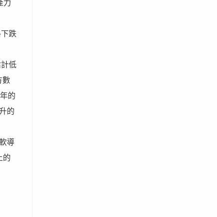
產力
格下跌
估計低
方數
4年的
升的
軟導
上的