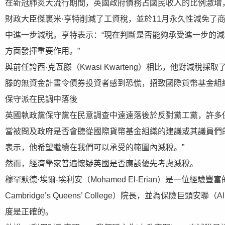
在新冠肺炎大流行期間，英國政府債務占國民收入的比例激增
財政大臣傑裏米·亨特削減了工資稅，並於11月永久性減免了
中進一步減稅。亨特表示：“現在判斷是否能夠承受進一步的
方面發揮重要作用。”
與前任誇西·克瓦滕（Kwasi Kwarteng）相比，他對減稅採
滕的無資金計畫令債券投資者感到恐慌，招致國際貨幣基金組織
保守派在民調中落後
英國執政黨保守黨在民意調查中遠遠落後於反對黨工黨，許多
當被問及政府是否會聽從國際貨幣基金組織的建議或其議員們的建議時，
表示，他希望繼續在我們可以承受的範圍內減稅。”
然而，經濟學家普遍懷疑英國是否應該優先考慮減稅。
穆罕默德·埃爾-埃利安（Mohamed El-Erian）是一位經驗豐富
Cambridge’s Queens’ College）院長，並為保險
度是正確的。