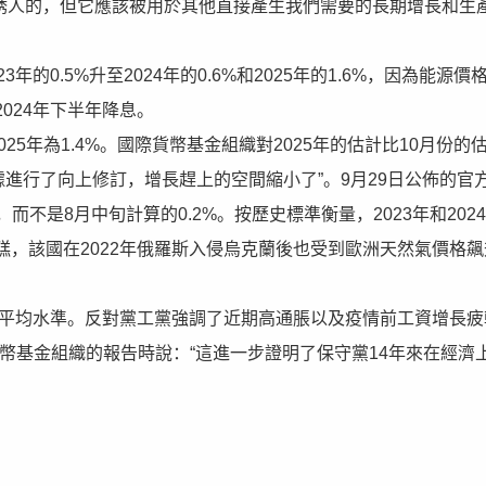
是誘人的，但它應該被用於其他直接產生我們需要的長期增長和生
0.5%升至2024年的0.6%和2025年的1.6%，因為能源價
024年下半年降息。
025年為1.4%。國際貨幣基金組織對2025年的估計比10月份的
據進行了向上修訂，增長趕上的空間縮小了”。9月29日公佈的官
，而不是8月中旬計算的0.2%。按歷史標準衡量，2023年和202
，該國在2022年俄羅斯入侵烏克蘭後也受到歐洲天然氣價格飆
的平均水準。反對黨工黨強調了近期高通脹以及疫情前工資增長疲
幣基金組織的報告時說：“這進一步證明了保守黨14年來在經濟