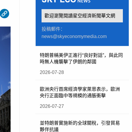
歡迎瀏覽閱讀星空經濟新聞華文網
投稿郵件：
news@skyeconomymedia.com
特朗普稱美伊正進行“良好對話”，與此同
時無人機襲擊了伊朗的鄰國
2026-07-28
歐洲央行首席經濟學家萊恩表示，歐洲
央行正面臨中等規模的通脹衝擊
2026-07-27
並特朗普實施新的全球關稅，引發貿易
夥伴抗議