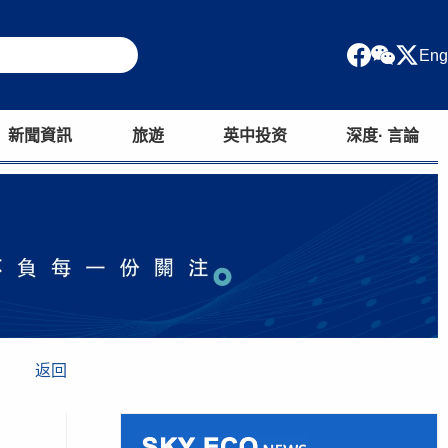
Eng
新聞資訊
旅遊
英中投资
深度· 言論
返回