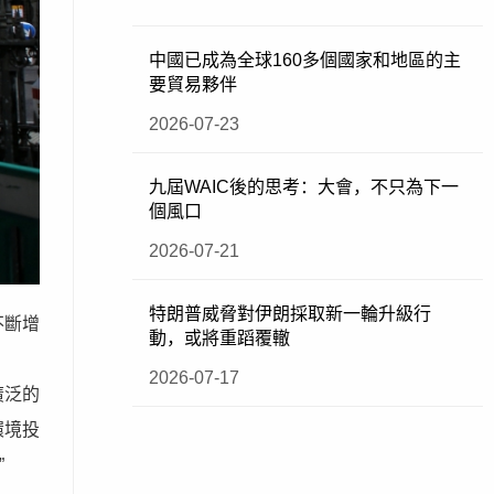
中國已成為全球160多個國家和地區的主
要貿易夥伴
2026-07-23
九屆WAIC後的思考：大會，不只為下一
個風口
2026-07-21
特朗普威脅對伊朗採取新一輪升級行
不斷增
動，或將重蹈覆轍
2026-07-17
廣泛的
環境投
”