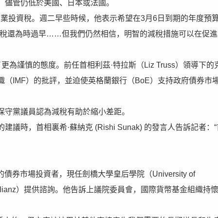
，儘管仍低於美國、日本或法國。
商業投資稅。週二早些時候，他表示希望在3月6日到期的年度預
減稅還為時過早……但我們仍然相信，明智的減稅措施可以在促進
取了更為謹慎的態度。前任首相利茲·特拉斯（Liz Truss）領導下的
（IMF）的批評，並迫使英格蘭銀行（BoE）支持政府債券市
保守黨議員認為減稅有助於縮小差距。
首相裏希·蘇納克 (Rishi Sunak) 的發言人告訴記者：
的債券市場投資者，現任劍橋大學皇后學院（University of
巨頭安聯（Allianz）提供諮詢。他告訴上議院委員會，國際貨幣基金組織持