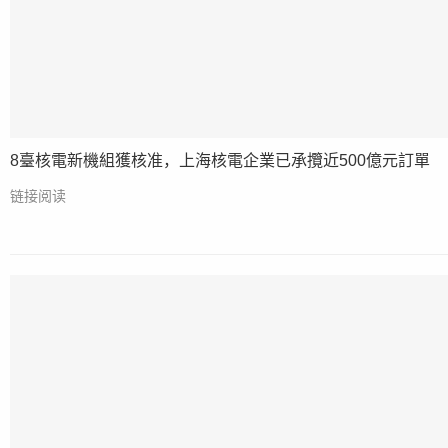
8臺核電新機組獲核准，上海核電企業已承攬近500億元訂單
链接阅读