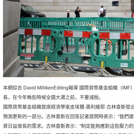
本網綜合 David MillikenEditing報導 國際貨幣基
長，在今年晚些時候全國大選之前，不要減稅。
國際貨幣基金組織首席經濟學家皮埃爾-奧利維耶·古林查斯發
預測更新的一部分。古林查斯在回答記者提問時表示：“我們建
資日益增長的需求。古林查斯表示：“制定能夠應對這些壓力的