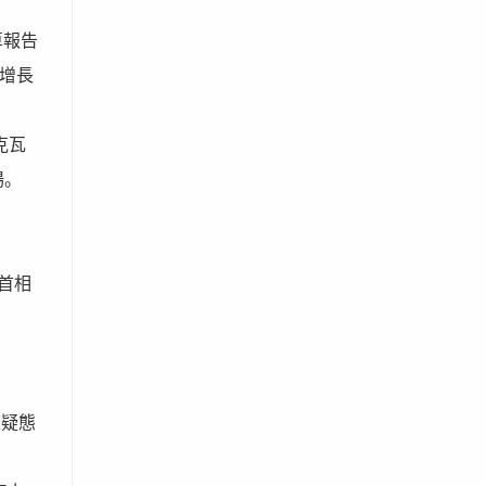
算報告
增長
克瓦
場。
“首相
懷疑態