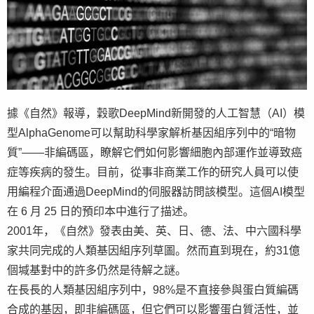
據《自然》報導，穀歌DeepMind新開發的人工智慧（AI）模
型AlphaGenome可以幫助科學家解析基因組序列中的“暗物
質”——非編碼區，瞭解它們如何影響細胞內部運作並導致癌
症等疾病的發生。目前，從事非商業工作的研究人員可以使
用編程介面通過DeepMind的伺服器訪問該模型。這個AI模型
在 6 月 25 日的預印本中進行了描述。
2001年，《自然》發表由美、英、日、德、法、中六國科學
家共同完成的人類基因組序列草圖。然而直到現在，約31億
個堿基對中的許多仍然是待解之謎。
在長長的人類基因組序列中，98%是不直接參與蛋白質編碼
合成的基因，即非編碼區，但它們可以影響蛋白質活性，並