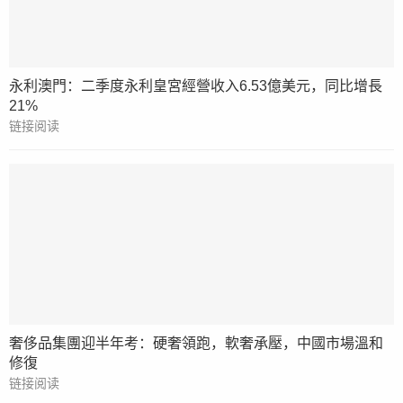
永利澳門：二季度永利皇宮經營收入6.53億美元，同比增長
21%
链接阅读
奢侈品集團迎半年考：硬奢領跑，軟奢承壓，中國市場溫和
修復
链接阅读