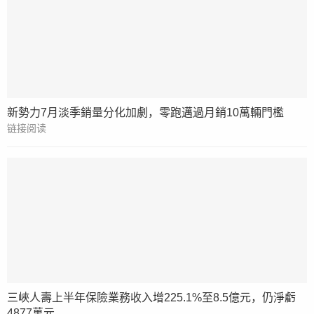
新勢力7月淡季銷量分化加劇，零跑邁過月銷10萬輛門檻
链接阅读
三峽人壽上半年保險業務收入增225.1%至8.5億元，仍淨虧
4877萬元