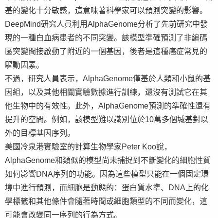
基的變化十分敏感，這意味著科學家可以預測突變的影響。
DeepMind研究人員利用AlphaGenome分析了先前研究中發
現的一種白血病患者的不同突變。該模型準確預測了非編碼
區突變間接啟動了附近的一個基因，後者是這種癌症常見的
驅動因素。
不過，研究人員表示，AlphaGenome僅基於人類和小鼠的基
因組，以及其他相關實驗數據進行訓練，還沒有測試它在其
他生物中的有效性。此外，AlphaGenome預測的準確性還有
提升的空間。例如，該模型難以識別位於10萬多個堿基對以
外的目標基因序列。
美國冷泉港實驗室的計算生物學家Peter Koo說，
AlphaGenome和類似的模型尚未捕捉到不斷變化的細胞性質
如何影響DNA序列的功能。因為這些模型只能在一個固定環
境中進行預測，而細胞是動態的：蛋白質水準、DNA上的化
學標籤和其他條件會隨著時間或細胞類型的不同而變化，這
可能會改變同一序列的行為方式。