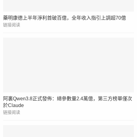
藥明康德上半年淨利首破百億，全年收入指引上調超70億
链接阅读
阿裏Qwen3.8正式發佈：總參數量2.4萬億，第三方榜單僅次
於Claude
链接阅读