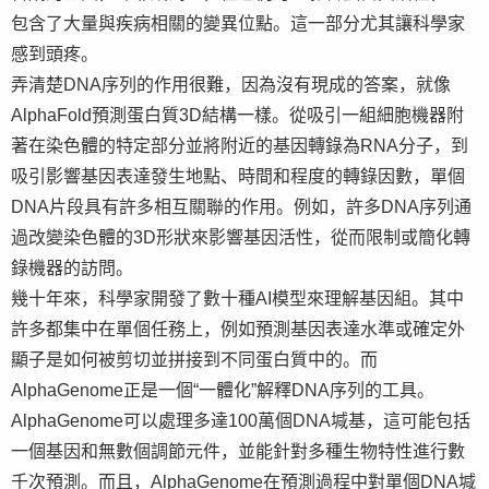
包含了大量與疾病相關的變異位點。這一部分尤其讓科學家
感到頭疼。
弄清楚DNA序列的作用很難，因為沒有現成的答案，就像
AlphaFold預測蛋白質3D結構一樣。從吸引一組細胞機器附
著在染色體的特定部分並將附近的基因轉錄為RNA分子，到
吸引影響基因表達發生地點、時間和程度的轉錄因數，單個
DNA片段具有許多相互關聯的作用。例如，許多DNA序列通
過改變染色體的3D形狀來影響基因活性，從而限制或簡化轉
錄機器的訪問。
幾十年來，科學家開發了數十種AI模型來理解基因組。其中
許多都集中在單個任務上，例如預測基因表達水準或確定外
顯子是如何被剪切並拼接到不同蛋白質中的。而
AlphaGenome正是一個“一體化”解釋DNA序列的工具。
AlphaGenome可以處理多達100萬個DNA堿基，這可能包括
一個基因和無數個調節元件，並能針對多種生物特性進行數
千次預測。而且，AlphaGenome在預測過程中對單個DNA堿