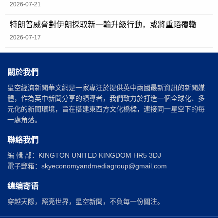
2026-07-21
特朗普威脅對伊朗採取新一輪升級行動，或將重蹈覆轍
2026-07-17
關於我們
星空經濟新聞華文網是一家專注於提供英中兩國最新資訊的新聞媒
體，作為英中新聞分享的領導者，我們致力於打造一個全球化、多
元化的新聞環境，旨在搭建東西方文化橋樑，連接同一星空下的每
一處角落。
聯絡我們
編 輯 部：KINGTON UNITED KINGDOM HR5 3DJ
電子郵箱：skyeconomyandmediagroup@gmail.com
總编寄语
穿越天際，照亮世界，星空新聞，不負每一份關注。