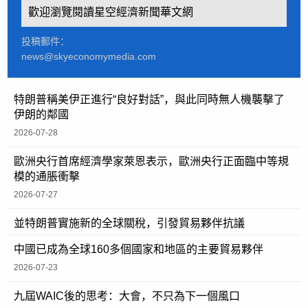
歡迎瀏覽閱讀星空經濟新聞華文網
投稿郵件：
news@skyeconomymedia.com
特朗普稱美伊正進行“良好對話”，與此同時無人機襲擊了
伊朗的鄰國
2026-07-28
歐洲央行首席經濟學家萊恩表示，歐洲央行正面臨中等規
模的通脹衝擊
2026-07-27
並特朗普實施新的全球關稅，引發貿易夥伴抗議
中國已成為全球160多個國家和地區的主要貿易夥伴
2026-07-23
九屆WAIC後的思考：大會，不只為下一個風口