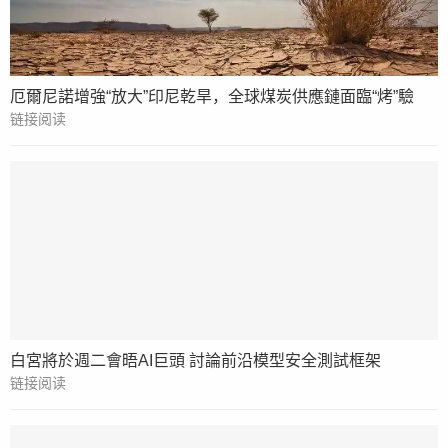
厄爾尼諾增強“放大”印尼乾旱，全球煤炭供應鏈面臨“烤”驗
链接阅读
白宮將於週二會晤AI巨頭 討論前沿模型安全測試框架
链接阅读