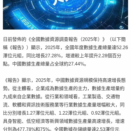
日前發佈的《全國數據資源調查報告（2025年）》（以下簡
稱《報告》）顯示，2025年，全國年度數據生產總量達52.26
澤位元組，同比增長27.28%，增速較上年提升2.28個百分
點。中國數據生產總量占全球約27.44%。
《報告》顯示，2025年，中國數據資源規模保持高速增長態
勢。從主體看，企業成為數據生產的主力，數據生產增量約
九成來自企業數據。從行業和領域看，工業製造、交通物
流、軟體和資訊技術服務業等行業數據生產量增幅較大，同
比分別增長1.27澤位元組、1.22澤位元組、0.92澤位元組。
具身智能、低空經濟等新興領域數據生產量高速增長，增速
分別為477.78%和75%。全國數據存儲總量達2.53澤位元