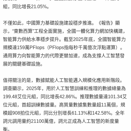
組，同比增長21.05%。
不僅如此，中國算力基礎設施建設穩步推進。《報告》顯
示，“東數西算”工程全面實施，全國一體化算力網加快構建，
智能算力供給水準穩步提升。截至2025年底，全國智能算力
規模達159萬PFlops（PFlops指每秒千萬億次浮點運算）。
通用算力向智能算力的代際更替加速，成為支撐人工智慧發
展的關鍵基礎設施。
值得關注的是，數據賦能人工智能邁入規模化應用新階段。
調查顯示，2025年，用於人工智慧訓練和推理的數據總量為
199.48艾位元組，同比增長42.86%。推理數據量達101.34艾
位元組，首超訓練數據量。高質量數據集數量超11萬個，規
模超908拍位元組，同比分別增長61.13%和142.58%。全年
詞元調用量約21100萬億，詞元正成為人工智慧的新度量
衡。