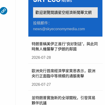
歡迎瀏覽閱讀星空經濟新聞華文網
投稿郵件：
news@skyeconomymedia.com
特朗普稱美伊正進行“良好對話”，與此同
時無人機襲擊了伊朗的鄰國
2026-07-28
歐洲央行首席經濟學家萊恩表示，歐洲
央行正面臨中等規模的通脹衝擊
2026-07-27
並特朗普實施新的全球關稅，引發貿易
夥伴抗議