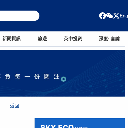
Eng
新聞資訊
旅遊
英中投资
深度· 言論
返回