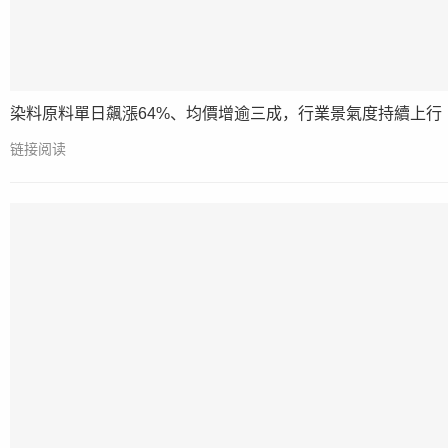
染料原料單日飆漲64%、均價增逾三成，行業景氣度持續上行
链接阅读