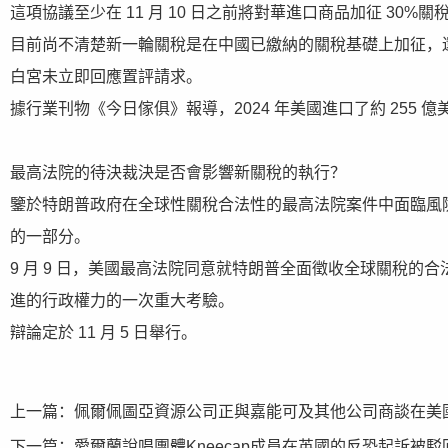
這項協議至少在 11 月 10 日之前將對華進口商品加征 30
目前尚不清楚新一輪關稅是在中國已繳納的關稅基礎上加征，
白宮未立即回應置評請求。
據行業刊物《今日傢俱》報導，2024 年美國進口了約 255 
最高法院的待決裁決是否會影響新關稅的執行？
鑒於特朗普政府在全球性關稅合法性的最高法院案件中面臨風
的一部分。
9 月 9 日，美國最高法院同意就特朗普全面徵收全球關稅
進的行政權力的一次重大考驗。
辯論定於 11 月 5 日舉行。
上一篇：
佩爾佩圖亞資源公司正與嘉能可及其他公司商談在美
下一篇：
愛爾蘭說唱團體Kneecap成員在英國的反恐起訴被駁