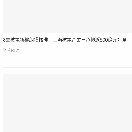
8臺核電新機組獲核准，上海核電企業已承攬近500億元訂單
链接阅读