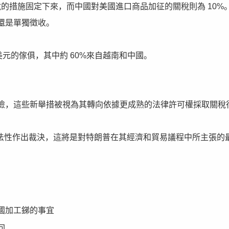
%關稅的措施固定下來，而中國對美國進口商品加征的關稅則為 10%
還是單獨徵收。
億美元的傢俱，其中約 60%來自越南和中國。
險，這些新舉措被視為其轉向依據更成熟的法律許可權採取關稅
的合法性作出裁決，這將是對特朗普在其經濟和貿易議程中所主張的
國加工銻的事宜
回