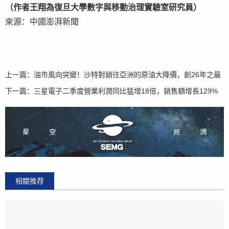
（作者王翔為復旦大學數字與移動治理實驗室研究員）
來源：中國澎湃新聞
上一篇：
油市風向突變！沙特對銷往亞洲的原油大降價，創26年之最
下一篇：
三星電子二季度營業利潤同比猛增18倍，銷售額增長129%
相關推荐