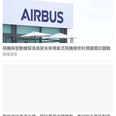
飛機與發動機製造商就未來噴氣式飛機維修利潤展開拉鋸戰
链接阅读