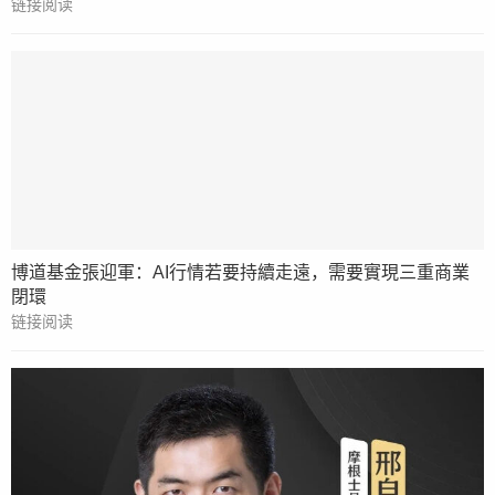
链接阅读
博道基金張迎軍：AI行情若要持續走遠，需要實現三重商業
閉環
链接阅读