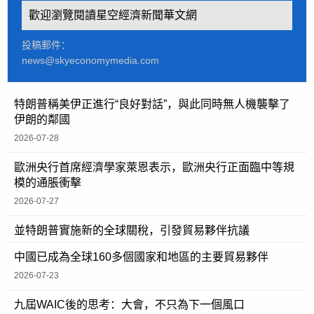
歡迎瀏覽閱讀星空經濟新聞華文網
投稿郵件：
news@skyeconomymedia.com
特朗普稱美伊正進行“良好對話”，與此同時無人機襲擊了
伊朗的鄰國
2026-07-28
歐洲央行首席經濟學家萊恩表示，歐洲央行正面臨中等規
模的通脹衝擊
2026-07-27
並特朗普實施新的全球關稅，引發貿易夥伴抗議
中國已成為全球160多個國家和地區的主要貿易夥伴
2026-07-23
九屆WAIC後的思考：大會，不只為下一個風口