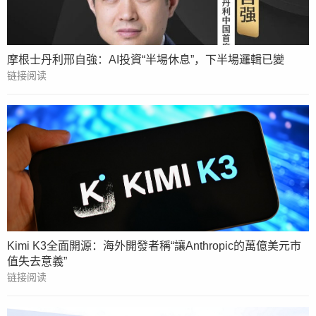
摩根士丹利邢自強：AI投資“半場休息”，下半場邏輯已變
链接阅读
Kimi K3全面開源：海外開發者稱“讓Anthropic的萬億美元市
值失去意義”
链接阅读