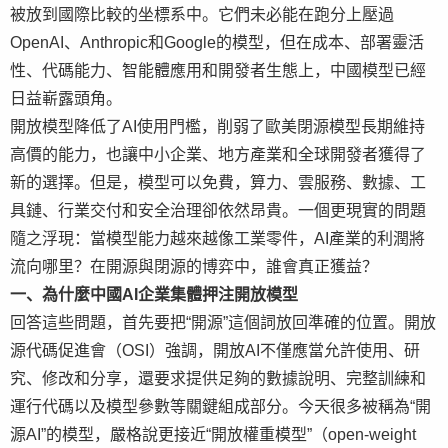
被放到國際比較的坐標系中。它們未必能在跑分上壓過
OpenAI、Anthropic和Google的模型，但在成本、部署靈活
性、代碼能力、智能體應用和開發者生態上，中國模型已經
日益嶄露頭角。
開放模型降低了AI使用門檻，削弱了歐美閉源模型長期維持
高價的能力，也讓中小企業、地方產業和全球開發者獲得了
新的選擇。但是，模型可以免費，算力、雲服務、數據、工
具鏈、行業交付和安全治理卻依然昂貴。一個更現實的問題
隨之浮現：當模型能力越來越像工業零件，AI產業的利潤將
流向哪里？在開源與閉源的博弈中，誰會真正獲益？
一、為什麼中國AI企業集體押注開放模型
回答這些問題，首先要把“開源”這個詞放回準確的位置。開放
源代碼促進會（OSI）強調，開放AI不僅應當允許使用、研
究、修改和分享，還要求提供足夠的數據說明、完整訓練和
運行代碼以及模型參數等關鍵組成部分。今天很多被稱為“開
源AI”的模型，嚴格說更接近“開放權重模型”（open-weight