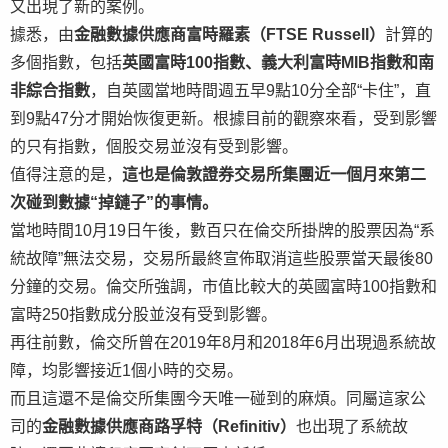
又出現了新的案例。
據悉，由
金融數據供應商富時羅素（FTSE Russell）
計算的
多個指數，包括
英國富時100指數、義大利富時MIB指數和南
非綜合指數
，自英國當地時間週五早9點10分全部“卡住”，直
到9點47分才開始恢復更新。根據目前的觀察來看，受到影響
的只有指數，個股交易並沒有受到影響。
值得注意的是，
這也是倫敦證券交易所集團近一個月來第二
次碰到數據“掉鏈子”的事情。
當地時間10月19日午後，數百只在倫交所掛牌的股票因為“系
統故障”無法交易，交易所最終宣佈取消這些股票當天最後80
分鐘的交易。倫交所強調，市值比較大的英國富時100指數和
富時250指數成分股並沒有受到影響。
再往前數，倫交所曾在2019年8月和2018年6月出現過系統故
障，均影響接近1個小時的交易。
而且這還不是倫交所集團今天唯一碰到的麻煩。同屬這家公
司的
金融數據供應商路孚特（Refinitiv）
也出現了系統故