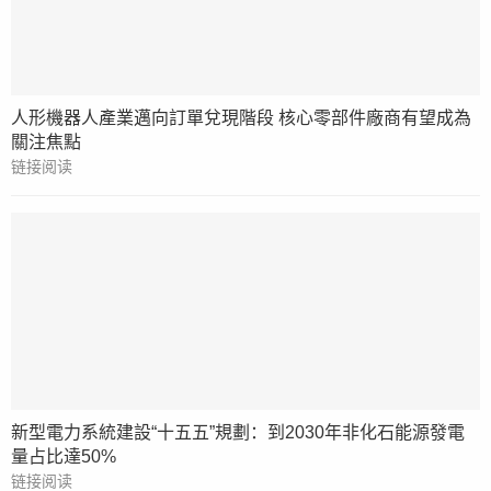
人形機器人產業邁向訂單兌現階段 核心零部件廠商有望成為
關注焦點
链接阅读
新型電力系統建設“十五五”規劃：到2030年非化石能源發電
量占比達50%
链接阅读