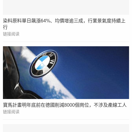
染料原料單日飆漲64%、均價增逾三成，行業景氣度持續上
行
链接阅读
寶馬計畫明年底前在德國削減8000個崗位，不涉及產線工人
链接阅读