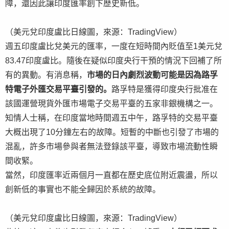
障，還因此讓印度匯率創下歷史新低。
（美元兌印度盧比日線圖，來源：TradingView）
週五印度盧比兌美元的匯率，一度在短時間內貶值至1美元兌
83.47印度盧比。隨後在疑似印度央行干預的情況下回補了所
有的異動。有消息稱，
市場的日內劇烈波動可能是因為路孚
特電子外匯交易平臺引發的。
路孚特是獲得印度央行批准在
該國運營現貨外匯市場電子交易平臺的五家非銀機構之一。
知情人士稱，在印度當地時間週五中午，路孚特的交易平臺
大概出現了10分鐘左右的故障。短暫的中斷也引發了市場的
混亂，許多市場參與者無法登錄該平臺，導致市場流動性瞬
間收緊。
當然，印度匯率近兩個月一直都在歷史底位附近震盪，所以
創新低的事實也不能全歸因於系統的故障。
（美元兌印度盧比日線圖，來源：TradingView）