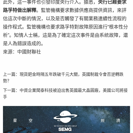
此外，這一事件也引發印度央行介入。據悉，
央行已經要求
路孚特做出解釋
。監管機構要求數據供應商提供資訊，來評
估這次中斷的情況，以及是否觸發了有關業務連續性流程的
操作程式。監管機構也要求路孚特對故障原因進行“根本性分
析”。知情人士稱，這是為了確定這次事件是由系統故障，還
是人為錯誤造成的。
來源：中國財聯社
上一篇：
現貨鈀金時隔五年跌破千元大關，英國制裁令會否逆轉跌
勢？
下一篇：
中資企業聞泰科技被迫出售英國最大晶圓廠，美國公司將接
手