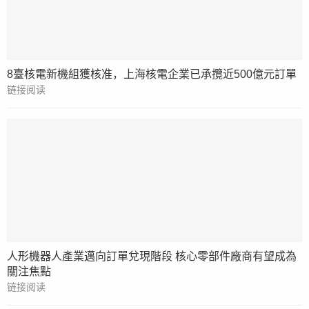
8臺核電新機組獲核准，上海核電企業已承攬近500億元訂單
链接阅读
人形機器人產業邁向訂單兌現階段 核心零部件廠商有望成為
關注焦點
链接阅读