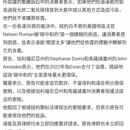
所提議的集體訴訟中的消費者表示，如果他們知道達能的製
造過程允許二氧化碳排放到大氣中或以其他方式造成污染，
他們就不會購買依雲。
在一份長達30頁的裁決中，紐約白平原的美國地區法官
Nelson Roman稱“碳中和的”是一個模糊的術語，讓消費者感
到困惑，並表示達能“期望太多”讓他們從依雲的標籤中瞭解到
它的含義。
原告，加利福尼亞州的Stephanie Dorris和馬薩諸塞州的John
Axiotakis表示，他們在2022年為Evian支付了溢價，錯誤地
認為“碳中和的”主張意味著水更環保。
羅曼表示，原告可能會追究欺詐、不當得利和違反明示擔保
索賠，以及根據加利福尼亞州和馬薩諸塞州消費者保護法提
出的索賠。
他駁回了根據紐約類似法律提出的索賠要求，但表示原告可
能會修改他們的投訴。
達能及其律師均未立即回應置評請求。原告律師也未立即回