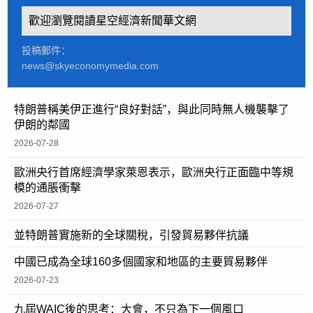
歡迎瀏覽閱讀星空經濟新聞華文網
投稿郵件：
news@skyeconomymedia.com
特朗普稱美伊正進行“良好對話”，與此同時無人機襲擊了
伊朗的鄰國
2026-07-28
歐洲央行首席經濟學家萊恩表示，歐洲央行正面臨中等規
模的通脹衝擊
2026-07-27
並特朗普實施新的全球關稅，引發貿易夥伴抗議
中國已成為全球160多個國家和地區的主要貿易夥伴
2026-07-23
九屆WAIC後的思考：大會，不只為下一個風口