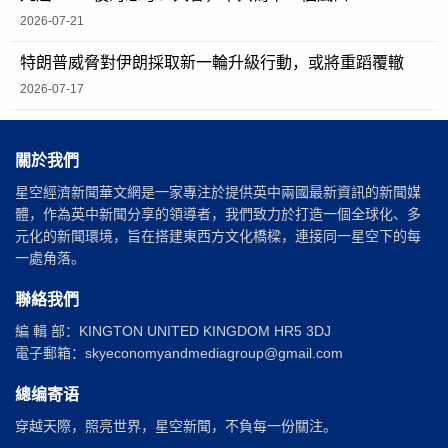
2026-07-21
特朗普威脅對伊朗採取新一輪升級行動，或將重蹈覆轍
2026-07-17
關於我們
星空經濟新聞華文網是一家專注於提供英中兩國最新資訊的新聞媒
體，作為英中新聞分享的領導者，我們致力於打造一個全球化、多
元化的新聞環境，旨在搭建東西方文化橋樑，連接同一星空下的每
一處角落。
聯絡我們
編 輯 部：KINGTON UNITED KINGDOM HR5 3DJ
電子郵箱：skyeconomyandmediagroup@gmail.com
總编寄语
穿越天際，照亮世界，星空新聞，不負每一份關注。