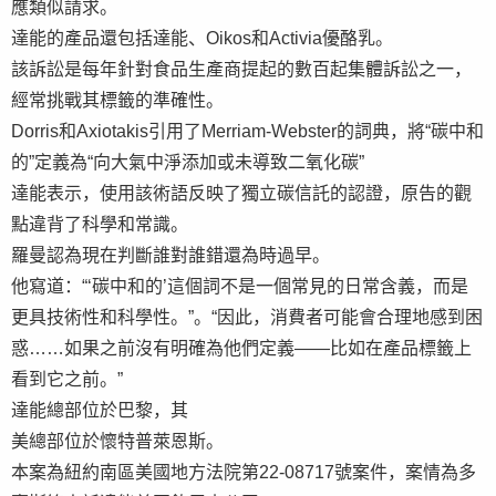
應類似請求。
達能的產品還包括達能、Oikos和Activia優酪乳。
該訴訟是每年針對食品生產商提起的數百起集體訴訟之一，
經常挑戰其標籤的準確性。
Dorris和Axiotakis引用了Merriam-Webster的詞典，將“碳中和
的”定義為“向大氣中淨添加或未導致二氧化碳”
達能表示，使用該術語反映了獨立碳信託的認證，原告的觀
點違背了科學和常識。
羅曼認為現在判斷誰對誰錯還為時過早。
他寫道：“‘碳中和的’這個詞不是一個常見的日常含義，而是
更具技術性和科學性。”。“因此，消費者可能會合理地感到困
惑……如果之前沒有明確為他們定義——比如在產品標籤上
看到它之前。”
達能總部位於巴黎，其
美總部位於懷特普萊恩斯。
本案為紐約南區美國地方法院第22-08717號案件，案情為多