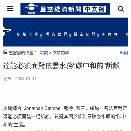
您當前的位置 ：
宏觀
> 文章内容
返回
達能必須面對依雲水務“碳中和的”訴訟
发布：2024-01-11
本網綜合 Jonathan Stempel 報導 週三，紐約一名法官裁定
達能必須面臨一場訴訟，質疑其關於埃維昂礦泉水瓶的“碳中
和的”主張。