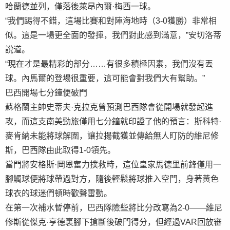
哈蘭德並列，僅落後萊昂內爾·梅西一球。
“我們踢得不錯，這場比賽和對陣海地時（3-0獲勝）非常相
似。這是一場更全面的發揮，我們對此感到滿意，”安切洛蒂
說道。
“現在才是最精彩的部分……有很多積極因素，我們沒有丟
球。內馬爾的登場很重要，這可能會對我們大有幫助。”
巴西開場七分鐘便破門
蘇格蘭主帥史蒂夫·克拉克曾預測巴西隊會從開場就發起進
攻，而這支南美勁旅僅用七分鐘就印證了他的預言：斯科特·
麥肯納未能將球解圍，讓拉揚截獲並傳給無人盯防的維尼修
斯，巴西隊由此取得1-0領先。
當門將安格斯·岡恩奮力撲救時，這位皇家馬德里前鋒僅用一
腳觸球便將球帶過對方，隨後輕鬆將球推入空門，身著黃色
球衣的球迷們頓時歡聲雷動。
在第一次補水暫停前，巴西隊險些將比分改寫為2-0——維尼
修斯從傑克·亨德裏腳下搶斷後破門得分，但經過VAR回放審