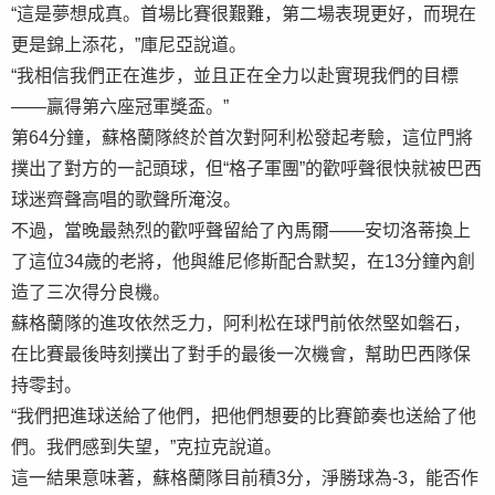
“這是夢想成真。首場比賽很艱難，第二場表現更好，而現在
更是錦上添花，”庫尼亞說道。
“我相信我們正在進步，並且正在全力以赴實現我們的目標
——贏得第六座冠軍獎盃。”
第64分鐘，蘇格蘭隊終於首次對阿利松發起考驗，這位門將
撲出了對方的一記頭球，但“格子軍團”的歡呼聲很快就被巴西
球迷齊聲高唱的歌聲所淹沒。
不過，當晚最熱烈的歡呼聲留給了內馬爾——安切洛蒂換上
了這位34歲的老將，他與維尼修斯配合默契，在13分鐘內創
造了三次得分良機。
蘇格蘭隊的進攻依然乏力，阿利松在球門前依然堅如磐石，
在比賽最後時刻撲出了對手的最後一次機會，幫助巴西隊保
持零封。
“我們把進球送給了他們，把他們想要的比賽節奏也送給了他
們。我們感到失望，”克拉克說道。
這一結果意味著，蘇格蘭隊目前積3分，淨勝球為-3，能否作