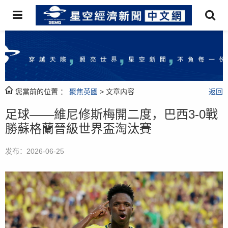
您當前的位置 ：
聚焦英國
> 文章内容
返回
足球——維尼修斯梅開二度，巴西3-0戰
勝蘇格蘭晉級世界盃淘汰賽
发布：2026-06-25