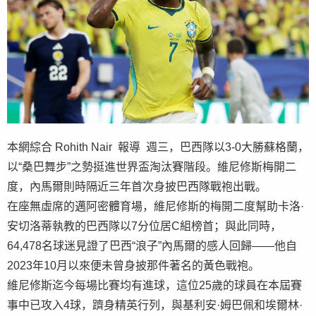
本網綜合 Rohith Nair 報導 週三，巴西隊以3-0大勝蘇格蘭，
以“桑巴舞步”之勢挺進世界盃淘汰賽階段。維尼修斯梅開二
度，內馬爾則時隔近三年首次身披巴西隊戰袍出戰。
在座無虛席的邁阿密體育場，維尼修斯的梅開二度幫助卡洛·
安切洛蒂執教的巴西隊以7分位居C組榜首；與此同時，
64,478名球迷見證了巴西“浪子”內馬爾的感人回歸——他自
2023年10月以來便未曾身披那件著名的黃色戰袍。
維尼修斯迄今每場比賽均有進球，這位25歲的球員在本屆賽
事中已攻入4球，躋身精英行列，與基利安·姆巴佩和埃爾林·