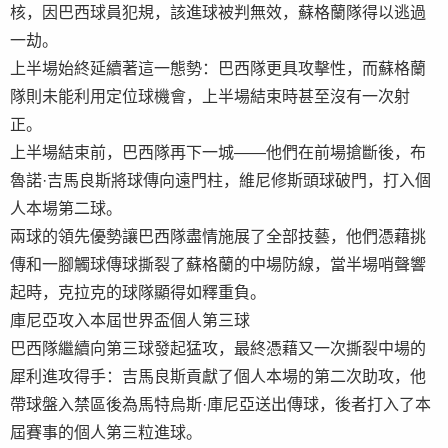
核，因巴西球員犯規，該進球被判無效，蘇格蘭隊得以逃過
一劫。
上半場始終延續著這一態勢：巴西隊更具攻擊性，而蘇格蘭
隊則未能利用定位球機會，上半場結束時甚至沒有一次射
正。
上半場結束前，巴西隊再下一城——他們在前場搶斷後，布
魯諾·吉馬良斯將球傳向遠門柱，維尼修斯頭球破門，打入個
人本場第二球。
兩球的領先優勢讓巴西隊盡情施展了全部技藝，他們憑藉挑
傳和一腳觸球傳球撕裂了蘇格蘭的中場防線，當半場哨聲響
起時，克拉克的球隊顯得如釋重負。
庫尼亞攻入本屆世界盃個人第三球
巴西隊繼續向第三球發起猛攻，最終憑藉又一次撕裂中場的
犀利進攻得手：吉馬良斯貢獻了個人本場的第二次助攻，他
帶球盤入禁區後為馬特烏斯·庫尼亞送出傳球，後者打入了本
屆賽事的個人第三粒進球。