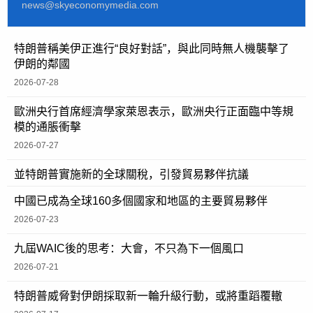
news@skyeconomymedia.com
特朗普稱美伊正進行“良好對話”，與此同時無人機襲擊了
伊朗的鄰國
2026-07-28
歐洲央行首席經濟學家萊恩表示，歐洲央行正面臨中等規
模的通脹衝擊
2026-07-27
並特朗普實施新的全球關稅，引發貿易夥伴抗議
中國已成為全球160多個國家和地區的主要貿易夥伴
2026-07-23
九屆WAIC後的思考：大會，不只為下一個風口
2026-07-21
特朗普威脅對伊朗採取新一輪升級行動，或將重蹈覆轍