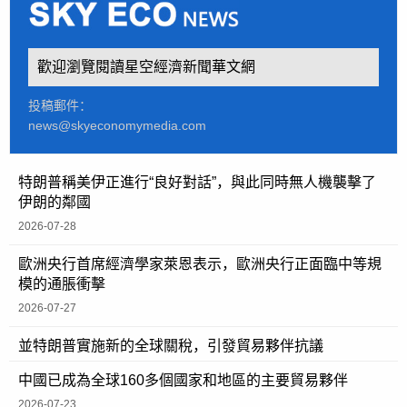
歡迎瀏覽閱讀星空經濟新聞華文網
投稿郵件：
news@skyeconomymedia.com
特朗普稱美伊正進行“良好對話”，與此同時無人機襲擊了
伊朗的鄰國
2026-07-28
歐洲央行首席經濟學家萊恩表示，歐洲央行正面臨中等規
模的通脹衝擊
2026-07-27
並特朗普實施新的全球關稅，引發貿易夥伴抗議
中國已成為全球160多個國家和地區的主要貿易夥伴
2026-07-23