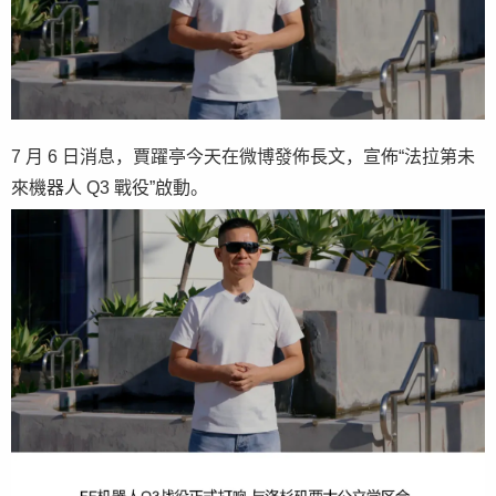
7 月 6 日消息，賈躍亭今天在微博發佈長文，宣佈“法拉第未
來機器人 Q3 戰役”啟動。