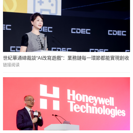
世紀華通總裁談“AI改寫遊戲”：業務鏈每一環節都能實現創收
链接阅读