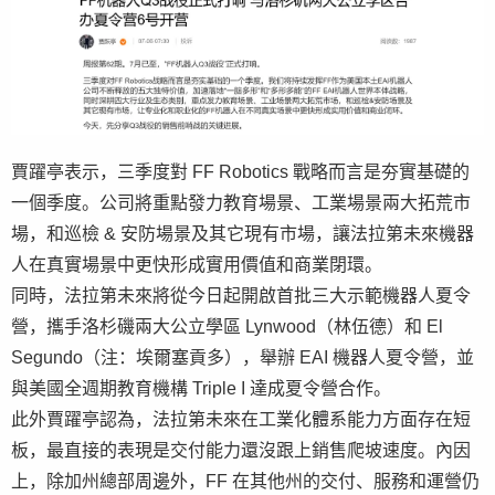
賈躍亭表示，三季度對 FF Robotics 戰略而言是夯實基礎的
一個季度。公司將重點發力教育場景、工業場景兩大拓荒市
場，和巡檢 & 安防場景及其它現有市場，讓法拉第未來機器
人在真實場景中更快形成實用價值和商業閉環。
同時，法拉第未來將從今日起開啟首批三大示範機器人夏令
營，攜手洛杉磯兩大公立學區 Lynwood（林伍德）和 El
Segundo（注：埃爾塞貢多），舉辦 EAI 機器人夏令營，並
與美國全週期教育機構 Triple I 達成夏令營合作。
此外賈躍亭認為，法拉第未來在工業化體系能力方面存在短
板，最直接的表現是交付能力還沒跟上銷售爬坡速度。內因
上，除加州總部周邊外，FF 在其他州的交付、服務和運營仍