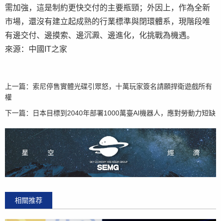
需加強，這是制約更快交付的主要瓶頸；外因上，作為全新
市場，還沒有建立起成熟的行業標準與閉環體系，現階段唯
有邊交付、邊摸索、邊沉澱、邊進化，化挑戰為機遇。
來源：中國IT之家
上一篇：
索尼停售實體光碟引眾怒，十萬玩家簽名請願捍衛遊戲所有
權
下一篇：
日本目標到2040年部署1000萬臺AI機器人，應對勞動力短缺
相關推荐