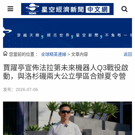
您當前的位置 ：
全球精英連線
> 文章内容
返回
賈躍亭宣佈法拉第未來機器人Q3戰役啟
動，與洛杉磯兩大公立學區合辦夏令營
发布：2026-07-06