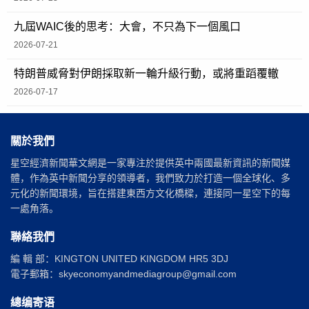
九屆WAIC後的思考：大會，不只為下一個風口
2026-07-21
特朗普威脅對伊朗採取新一輪升級行動，或將重蹈覆轍
2026-07-17
關於我們
星空經濟新聞華文網是一家專注於提供英中兩國最新資訊的新聞媒
體，作為英中新聞分享的領導者，我們致力於打造一個全球化、多
元化的新聞環境，旨在搭建東西方文化橋樑，連接同一星空下的每
一處角落。
聯絡我們
編 輯 部：KINGTON UNITED KINGDOM HR5 3DJ
電子郵箱：skyeconomyandmediagroup@gmail.com
總编寄语