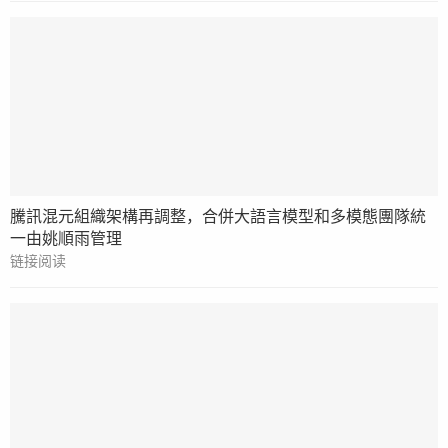
騰訊混元組織架構再調整，合併大語言模型和多模態團隊統
一由姚順雨管理
链接阅读