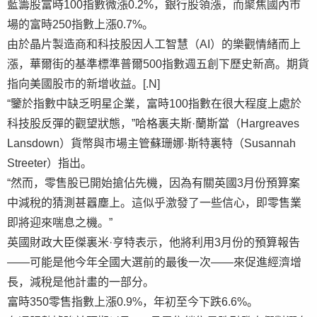
藍籌股富時100指數微漲0.2%，銀行股領漲，而聚焦國內市
場的富時250指數上漲0.7%。
由於晶片製造商和科技股因人工智慧（AI）的樂觀情緒而上
漲，華爾街的基準標準普爾500指數週五創下歷史新高。期貨
指向美國股市的新增收益。[.N]
“鑒於指數中缺乏明星企業，富時100指數在很大程度上處於
科技股反彈的觀望狀態，”哈格裏夫斯·蘭斯當（Hargreaves
Lansdown）貨幣與市場主管蘇珊娜·斯特裏特（Susannah
Streeter）指出。
“然而，零售股已開始搶佔先機，因為有關英國3月份預算案
中減稅的猜測甚囂塵上。這似乎激發了一些信心，即零售業
即將迎來喘息之機。”
英國財政大臣傑裏米·亨特表示，他將利用3月份的預算報告
——可能是他今年全國大選前的最後一次——來促進經濟增
長，減稅是他計畫的一部分。
富時350零售指數上漲0.9%，年初至今下跌6.6%。