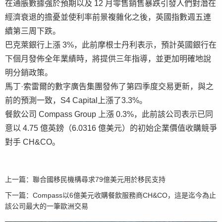
在通脹數據強於預期以及 12 月零售銷售暴跌引發人們對潛在
經濟衰退的擔憂並使利率前景複雜化之後，英國指數週五連
續第三周下跌。
巴克萊銀行上漲 3%，此前摩根士丹利表示，預計英國銀行在
下個月發佈全年業績時，將提供三年指導，並更加明確地說
明分銷政策。
馬丁·索雷爾的數字廣告集團發佈了第四季度交易更新，與之
前的預測一致，S4 Capital上漲了3.3%。
餐飲公司 Compass Group 上漲 0.3%，此前該公司表示已同
意以 4.75 億英鎊（6.0316 億美元）的初始企業價值收購競爭
對手 CH&CO。
上一篇：
聯合國移民機構尋求79億美元用於移民支持
下一篇：
Compass以6億美元收購餐飲服務商CH&CO，這是迄今為止
該公司最大的一筆歐洲交易