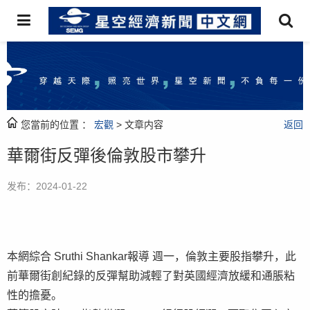
您當前的位置 ：
宏觀
> 文章内容
返回
華爾街反彈後倫敦股市攀升
发布：2024-01-22
本網綜合 Sruthi Shankar報導 週一，倫敦主要股指攀升，此
前華爾街創紀錄的反彈幫助減輕了對英國經濟放緩和通脹粘
性的擔憂。