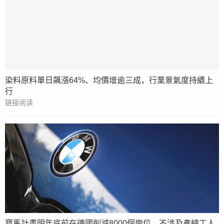
染料原料單日飆漲64%、均價增逾三成，行業景氣度持續上
行
链接阅读
寶馬計畫明年底前在德國削減8000個崗位，不涉及產線工人