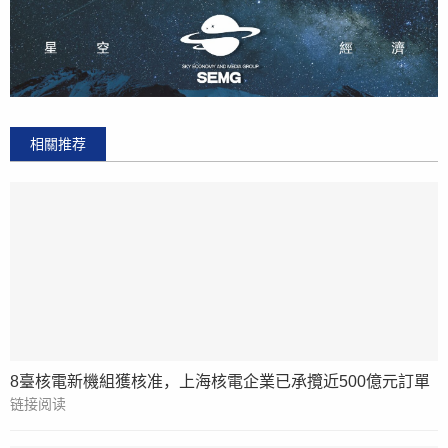
相關推荐
8臺核電新機組獲核准，上海核電企業已承攬近500億元訂單
链接阅读