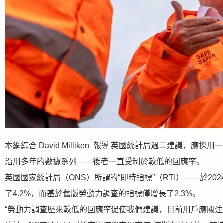
本網綜合 David Milliken 報導 英國統計局週二建議
沿用多年的數據系列——後者一直受制於較低的回應率。
英國國家統計局（ONS）所謂的“即時指標”（RTI）——於2
了4.2%，而基於舊版勞動力調查的指標僅增長了2.3%。
“勞動力調查歷來較低的回應率促使我們建議，目前用戶應關注