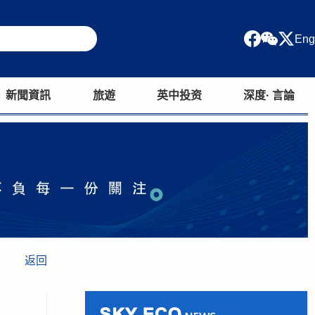
Eng
新聞資訊
旅遊
英中投资
深度· 言論
返回