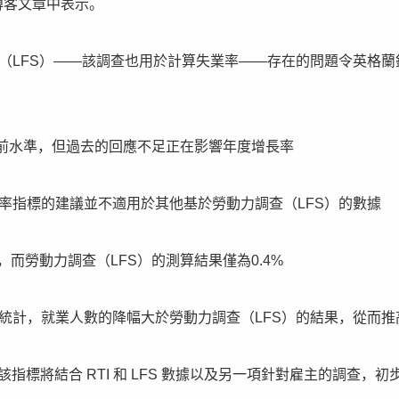
博客文章中表示。
查（LFS）——該調查也用於計算失業率——存在的問題令英格蘭
前水準，但過去的回應不足正在影響年度增長率
產率指標的建議並不適用於其他基於勞動力調查（LFS）的數據
%，而勞動力調查（LFS）的測算結果僅為0.4%
工數據的統計，就業人數的降幅大於勞動力調查（LFS）的結果，從而
標將結合 RTI 和 LFS 數據以及另一項針對雇主的調查，初