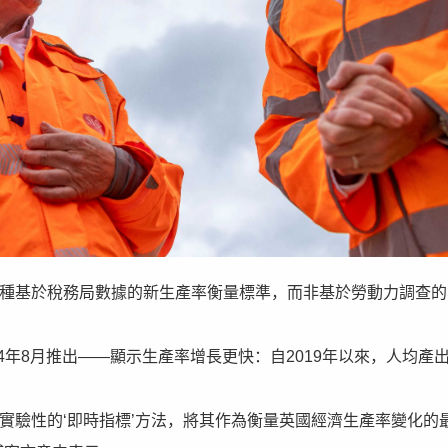
，應採用一種基於稅務局數據的新生產率衡量標準，而非基於勞動力調查
024年8月推出——顯示生產率增長更快：自2019年以來，人均產
實驗性的‘即時指標’方法，將其作為衡量英國經濟生產率變化的