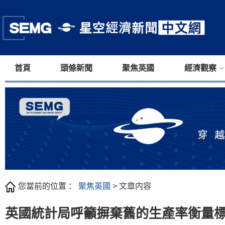
首頁
頭條新聞
聚焦英國
經濟觀察
您當前的位置 ：
聚焦英國
> 文章内容
英國統計局呼籲摒棄舊的生產率衡量