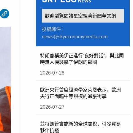
歡迎瀏覽閱讀星空經濟新聞華文網
投稿郵件：
news@skyeconomymedia.com
特朗普稱美伊正進行“良好對話”，與此同
時無人機襲擊了伊朗的鄰國
2026-07-28
歐洲央行首席經濟學家萊恩表示，歐洲
央行正面臨中等規模的通脹衝擊
2026-07-27
並特朗普實施新的全球關稅，引發貿易
夥伴抗議