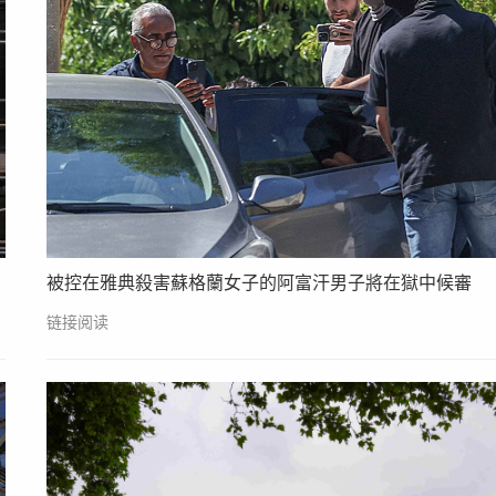
被控在雅典殺害蘇格蘭女子的阿富汗男子將在獄中候審
链接阅读