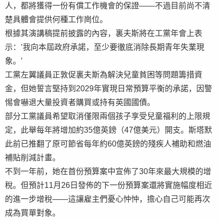
人，都將獲得一份有償工作機會的保證——不過目前尚不清
楚具體會提供何種工作崗位。
根據其演講稿提前披露的內容，裏夫斯將在工黨年會上表
示：’我向本屆政府承諾，至少要徹底消除長期青年失業現
象。’
工黨左翼議員正敦促裏夫斯為解決兒童貧困等問題籌措資
金，但她誓言堅持到2029年實現日常預算平衡的承諾，因警
惕會嚇退大量投資者購買或持有英國國債。
部分工黨議員希望取消僅限兩個孩子享受兒童福利的上限規
定，此舉每年將增加約35億英鎊（47億美元）開支。斯塔默
此前已推翻了原可節省每年約60億英鎊的殘疾人補助和燃油
補貼削減計畫。
不到一年前，她在首份預算案中宣佈了30年來最大規模的增
稅。但預計11月26日發佈的下一份預算案還將實施幅度相近
的進一步增稅——這讓雇主們憂心忡忡，擔心自己可能再次
成為買單對象。