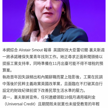
本網綜合 Alistair Smout 報導 英國財政大臣蕾切爾·裏夫斯週
一將承諾確保失業青年找到工作。她正尋求正面新聞頭條以
提振工黨支持率，同時準備在11月出臺可能不得不增稅的預
算案。
執政首年因失誤頻出和內閣辭職而蒙上陰影後，工黨在民調
中落後於民粹主義政黨英國改革黨，且面臨在不打破其自行
設定的財政紀律前提下改善民眾生活水準的壓力。
週一，裏夫斯將宣佈，任何連續領取18個月通用福利金
（Universal Credit）且期間既未就業也未接受教育的年輕