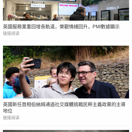
英國服務業重回增長軌道，樂觀情緒回升，PMI數據顯示
链接阅读
英國新任首相伯納姆通過社交媒體挑戰民粹主義政黨的主導
地位
链接阅读