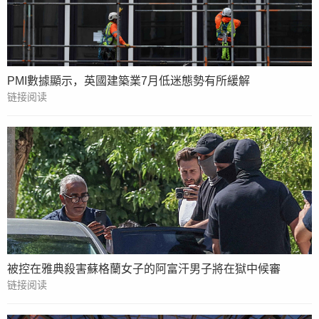
PMI數據顯示，英國建築業7月低迷態勢有所緩解
链接阅读
被控在雅典殺害蘇格蘭女子的阿富汗男子將在獄中候審
链接阅读