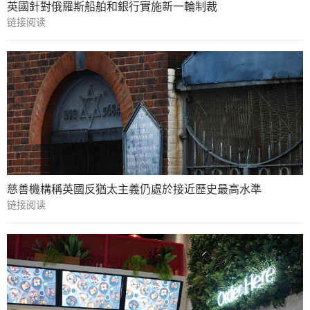
英國針對俄羅斯船舶和銀行實施新一輪制裁
链接阅读
慈善機構稱英國反猶太主義仍處於接近歷史最高水準
链接阅读