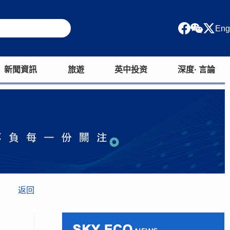
Eng
新聞資訊
旅遊
英中投资
深度· 言論
返回