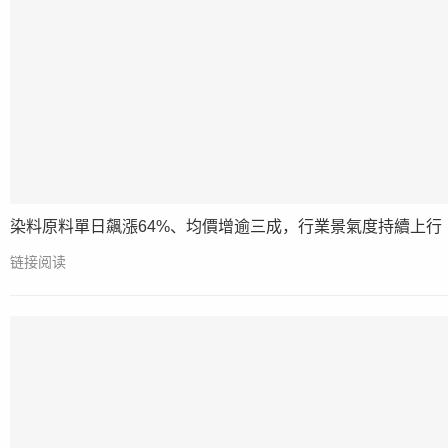
染料原料單日飆漲64%、均價增逾三成，行業景氣度持續上行
链接阅读