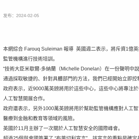
发布：2024-02-05
本網綜合 Farouq Suleiman 報導 英國週二表示，將斥
監管機構進行技術培訓。
“技術大臣米歇爾-多納蘭（Michelle Donelan）在一
通過採取敏捷的、針對具體部門的方法，我們已經開始立即控
政府表示，近9000萬英鎊將用於這些中心，這些中心將專注
人工智慧開展合作。
政府還表示，另外1000萬英鎊將用於幫助監管機構應對人工
醫療到金融和教育等領域的風險。
英國於11月主辦了一次關於人工智慧安全的國際峰會。
超過25個與會國簽署了 “布萊切利宣言”，該宣言的重點是確