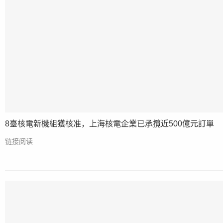
8臺核電新機組獲核准，上海核電企業已承攬近500億元訂單
链接阅读