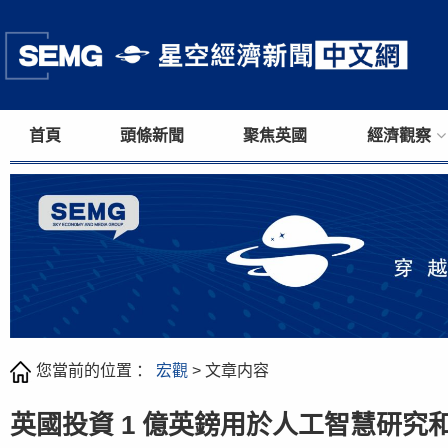
首頁
頭條新聞
聚焦英國
經濟觀察
您當前的位置 ：
宏觀
> 文章内容
英國投資 1 億英鎊用於人工智慧研究