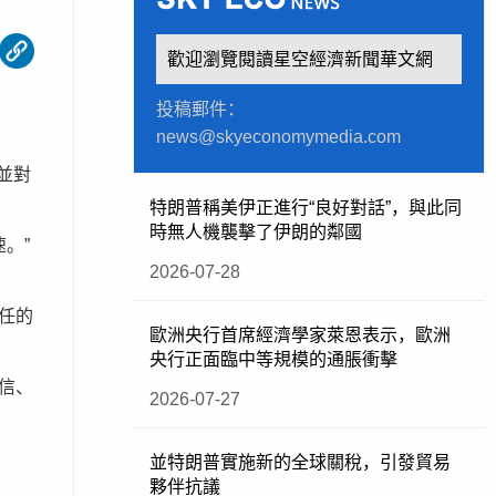
歡迎瀏覽閱讀星空經濟新聞華文網
投稿郵件：
news@skyeconomymedia.com
，並對
特朗普稱美伊正進行“良好對話”，與此同
時無人機襲擊了伊朗的鄰國
速。”
2026-07-28
任的
歐洲央行首席經濟學家萊恩表示，歐洲
央行正面臨中等規模的通脹衝擊
信、
2026-07-27
並特朗普實施新的全球關稅，引發貿易
夥伴抗議