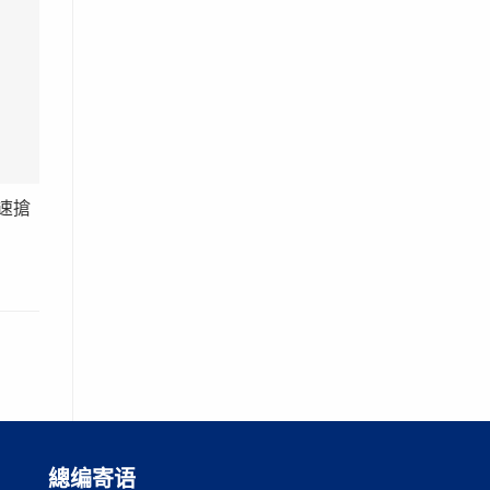
速搶
總编寄语