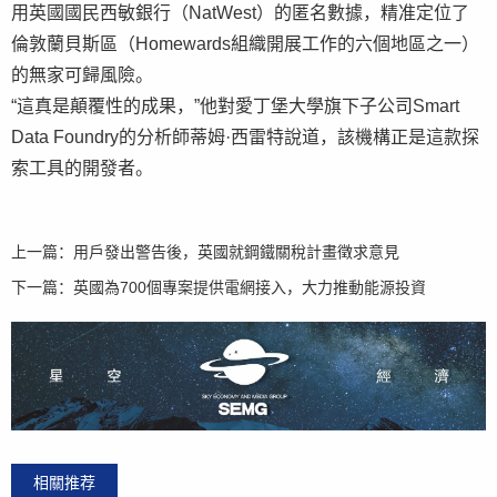
用英國國民西敏銀行（NatWest）的匿名數據，精准定位了
倫敦蘭貝斯區（Homewards組織開展工作的六個地區之一）
的無家可歸風險。
“這真是顛覆性的成果，”他對愛丁堡大學旗下子公司Smart
Data Foundry的分析師蒂姆·西雷特說道，該機構正是這款探
索工具的開發者。
上一篇：
用戶發出警告後，英國就鋼鐵關稅計畫徵求意見
下一篇：
英國為700個專案提供電網接入，大力推動能源投資
相關推荐