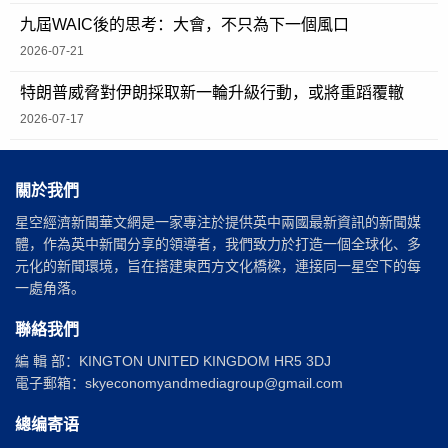
九屆WAIC後的思考：大會，不只為下一個風口
2026-07-21
特朗普威脅對伊朗採取新一輪升級行動，或將重蹈覆轍
2026-07-17
關於我們
星空經濟新聞華文網是一家專注於提供英中兩國最新資訊的新聞媒
體，作為英中新聞分享的領導者，我們致力於打造一個全球化、多
元化的新聞環境，旨在搭建東西方文化橋樑，連接同一星空下的每
一處角落。
聯絡我們
編 輯 部：KINGTON UNITED KINGDOM HR5 3DJ
電子郵箱：skyeconomyandmediagroup@gmail.com
總编寄语