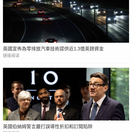
英國宣佈為零排放汽車技術提供近1.3億英鎊資金
链接阅读
英國伯納姆誓言嚴打誤導性折扣和訂閱陷阱