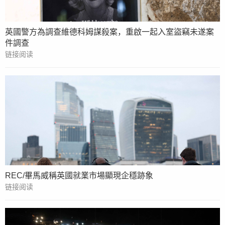
英國警方為調查維德科姆謀殺案，重啟一起入室盜竊未遂案
件調查
链接阅读
REC/畢馬威稱英國就業市場顯現企穩跡象
链接阅读