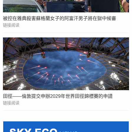
被控在雅典殺害蘇格蘭女子的阿富汗男子將在獄中候審
链接阅读
田徑——倫敦提交申辦2029年世界田徑錦標賽的申請
链接阅读