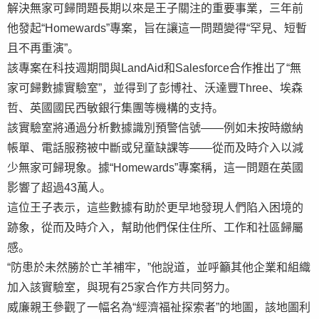
解決無家可歸問題長期以來是王子關注的重要事業，三年前
他發起“Homewards”專案，旨在讓這一問題變得“罕見、短暫
且不再重演”。
該專案在科技週期間與LandAid和Salesforce合作推出了“無
家可歸數據實驗室”，並得到了彭博社、沃達豐Three、埃森
哲、英國國民西敏銀行集團等機構的支持。
該實驗室將通過分析數據識別預警信號——例如未按時繳納
帳單、電話服務被中斷或兒童缺課等——從而及時介入以減
少無家可歸現象。據“Homewards”專案稱，這一問題在英國
影響了超過43萬人。
這位王子表示，這些數據有助於更早地發現人們陷入困境的
跡象，從而及時介入，幫助他們保住住所、工作和社區歸屬
感。
“防患於未然勝於亡羊補牢，”他說道，並呼籲其他企業和組織
加入該實驗室，與現有25家合作方共同努力。
威廉親王參觀了一幅名為“經濟福祉探索者”的地圖，該地圖利