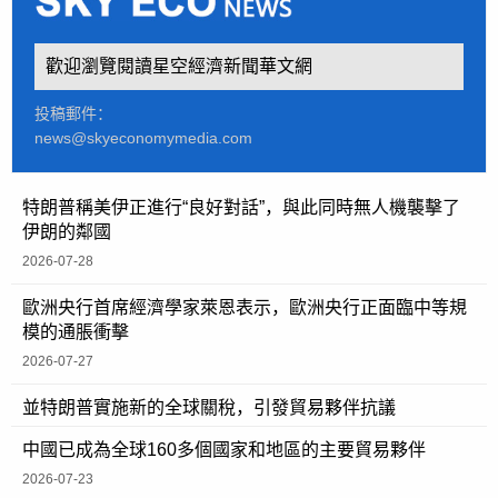
歡迎瀏覽閱讀星空經濟新聞華文網
投稿郵件：
news@skyeconomymedia.com
特朗普稱美伊正進行“良好對話”，與此同時無人機襲擊了
伊朗的鄰國
2026-07-28
歐洲央行首席經濟學家萊恩表示，歐洲央行正面臨中等規
模的通脹衝擊
2026-07-27
並特朗普實施新的全球關稅，引發貿易夥伴抗議
中國已成為全球160多個國家和地區的主要貿易夥伴
2026-07-23