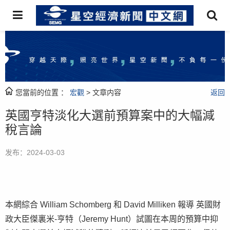
您當前的位置 ：
宏觀
> 文章内容
返回
英國亨特淡化大選前預算案中的大幅減
稅言論
发布：2024-03-03
本網綜合 William Schomberg 和 David Milliken 報導 英國財
政大臣傑裏米-亨特（Jeremy Hunt）試圖在本周的預算中抑