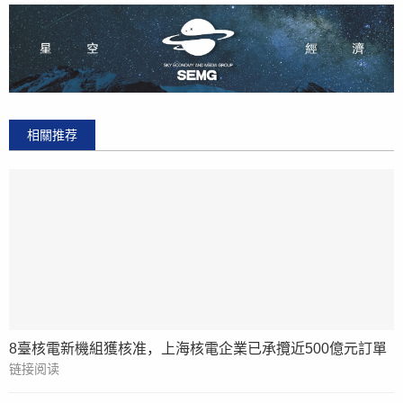
相關推荐
8臺核電新機組獲核准，上海核電企業已承攬近500億元訂單
链接阅读