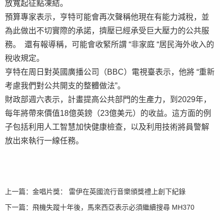
放寬起征點凍結。
預算專家表示，亨特可能會再次聲稱他現在有能力減稅，並
為此做出不切實際的承諾，擠壓已經承受巨大壓力的公共服
務。 還有報導稱，可能會收緊所謂 “非家庭 “居民海外收入的
稅收規定。
亨特在周日對英國廣播公司（BBC）電視臺表示，他將 “重新
考慮我們對公共開支的整體做法”。
財政部週六表示，計畫提高公共部門的生產力，到2029年，
每年將帶來價值18億英鎊（23億美元）的收益。這方面的例
子包括利用人工智慧加快健康檢查，以及利用技術將員警解
放出來執行一線任務。
上一篇：
金唱片獎： 雷伊在英國流行音樂頒獎禮上創下紀錄
下一篇：
飛機失蹤十年後，馬來西亞表示必須繼續搜尋 MH370