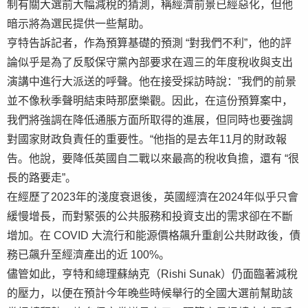
制有關大選前大幅減稅的猜測，稱經濟前景已經惡化，但他
暗示將為選民提供一些幫助。
亨特告訴記者，作為預算基礎的預測 “對我們不利”，他的評
論似乎是為了反駁保守黨內部要求在週三的年度稅收與支出
演講中進行大派送的呼聲。他在接受採訪時說：”我們的前景
並不像秋季聲明結束時那麼樂觀。因此，在這份預算案中，
我們將強調在降低通脹方面所取得的進展，但同時也要強調
對國家財政負責任的重要性。“他指的是去年11月的財政報
告。他說，要降低英國自二戰以來最高的稅收負擔，還有 “很
長的路要走”。
在經歷了2023年的淺度衰退後，英國經濟在2024年似乎只會
緩慢增長，而對緊張的公共服務和投資支出的需求卻在不斷
增加。在 COVID 大流行和能源價格飆升重創公共財政後，債
務已飆升至經濟產出的近 100%。
儘管如此，亨特和總理蘇納克（Rishi Sunak）仍面臨著減稅
的壓力，以便在預計今年晚些時候舉行的全國大選前幫助該