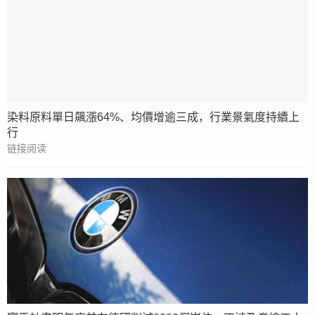
染料原料單日飆漲64%、均價增逾三成，行業景氣度持續上
行
链接阅读