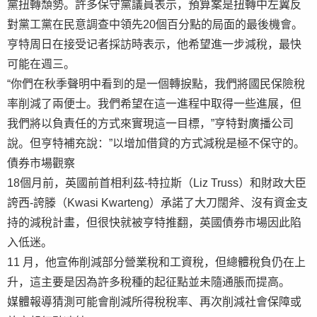
黨扭轉頹勢。許多保守黨議員表示，預算案是扭轉中左翼反
對黨工黨在民意調查中領先20個百分點的局面的最後機會。
亨特周日在接受记者採訪時表示，他希望進一步減稅，最快
可能在週三。
“你們在秋季聲明中看到的是一個轉捩點，我們將國民保險稅
率削減了兩便士。我們希望在這一進程中取得一些進展，但
我們將以負責任的方式來實現這一目標，”亨特對廣播公司
說。但亨特補充說：”以增加借貸的方式減稅是極不保守的。
債券市場觀察
18個月前，英國前首相利茲-特拉斯（Liz Truss）和財政大臣
誇西-誇滕（Kwasi Kwarteng）承諾了大刀闊斧、沒有資金支
持的減稅計畫，但很快就被亨特推翻，英國債券市場因此陷
入低迷。
11 月，他宣佈削減部分營業稅和工資稅，但總體稅負仍在上
升，這主要是因為許多稅種的起征點並未隨通脹而提高。
媒體報導猜測可能會削減所得稅稅率、再次削減社會保障或