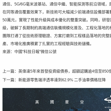
通信、5G/6G毫米波基站、通信中繼、智能探測等前沿領域，
在同等通信覆蓋效果下，新技術可大幅減少前端通信設備部署
50萬元，實現了性能升級與成本優化的雙重突破。同時，研
級，破解了長期制約高端通信裝備規模化普及、工程化落地的
團隊打通了從技術原理驗證、方案打磨到工程樣品落地的完整
產、市場化推廣積累了扎實的工程經驗與技術儲備。
來源：中國“科技日報”微信公號
上一篇：
英偉達5年來首發投資級債券，超額認購逾4倍至850
下一篇：
新能源零售端滲透率達到62.9% 二手油車價格狂降