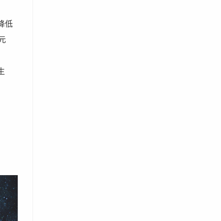
降低
元
生