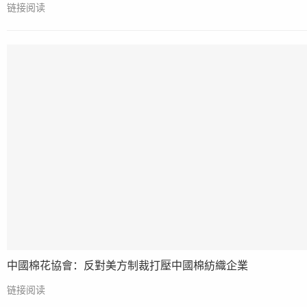
链接阅读
中國棉花協會：反對美方制裁打壓中國棉紡織企業
链接阅读