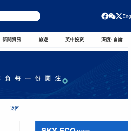
Eng
新聞資訊
旅遊
英中投资
深度· 言論
返回