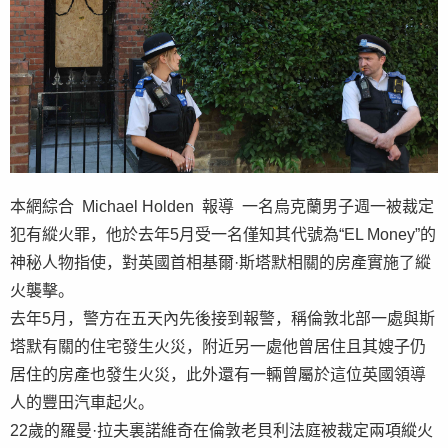
本網綜合 Michael Holden 報導 一名烏克蘭男子週一被裁定
犯有縱火罪，他於去年5月受一名僅知其代號為“EL Money”的
神秘人物指使，對英國首相基爾·斯塔默相關的房產實施了縱
火襲擊。
去年5月，警方在五天內先後接到報警，稱倫敦北部一處與斯
塔默有關的住宅發生火災，附近另一處他曾居住且其嫂子仍
居住的房產也發生火災，此外還有一輛曾屬於這位英國領導
人的豐田汽車起火。
22歲的羅曼·拉夫裏諾維奇在倫敦老貝利法庭被裁定兩項縱火