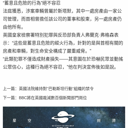
“蓄意且危險的行為”絕不容忍
法庭獲悉，涉案車輛曾屬於斯塔默，其中一處房產由一家公
司管理，而首相曾擔任該公司的董事和股東，另一處房產仍
由他所有。
英國皇家檢察署特別犯罪與反恐部負責人弗蘭克·弗格森表
示：“這些是蓄意且危險的縱火行為，針對的是與首相有關的
房產和車輛，對生命安全構成了嚴重威脅。”
“此類犯罪不僅造成財產損失——其意圖在於恐嚇民眾並動搖
公眾信心，這種行為絕不容忍，”他在判決宣佈後如是說。
上一篇：
英國法院維持對“巴勒斯坦行動”組織的禁令
下一篇：
BBC將在英國裁減數百個新聞部門崗位