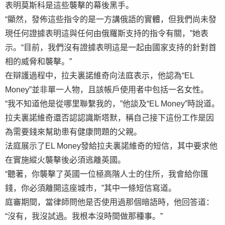
表明莫斯科是這些襲擊的幕後黑手。
“顯然，發佈這些指令的是一方講俄語的實體，但我們尚未發
現任何證據表明這與任何由俄羅斯支持的指令有關，”她表
示。“目前，我們沒有證據表明這是一起由國家支持的針對首
相的威脅和襲擊。”
在辯護過程中，拉夫裏諾維奇向法庭表示，他認為“EL
Money”並非單一人物，且該帳戶使用者中包括一名女性。
“我不知道他是從哪里聯繫我的，”他談及“EL Money”時說道。
拉夫裏諾維奇還否認認識斯塔默，稱自己接下這份工作是因
為需要錢來幫助患有健康問題的父親。
法庭展示了EL Money發給拉夫裏諾維奇的短信，其中要求他
在實施縱火襲擊後必須逃離英國。
“聽著，你襲擊了英國一位極高階人士的住所，我會給你匯
錢，你必須離開這座城市，”其中一條短信寫道。
庭審期間，當律師問他是否使用過那個暗語時，他回答道：
“沒有，我沒試過。我根本沒時間做那種事。”