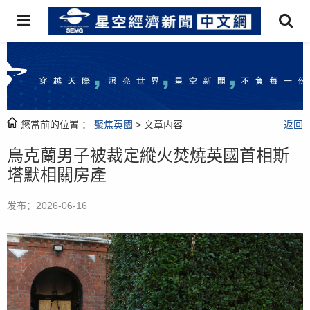
您當前的位置 ：
聚焦英國
> 文章内容
返回
烏克蘭男子被裁定縱火焚燒英國首相斯
塔默相關房產
发布：2026-06-16