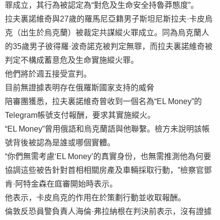
罪成立，其行為被認定為“對危及生命安全持魯莽態度”。
拉夫裏諾維奇與27歲的羅馬尼亞籍男子斯坦尼斯拉夫·卡皮烏
克（出生於烏克蘭）被裁定共謀縱火罪成立。同為烏克蘭人
的35歲男子彼得羅·波奇諾克被判定無罪，而拉夫裏諾維奇被
判定不構成蓄意危及生命實施縱火罪。
他們將於週五接受宣判。
目前無證據表明存在俄羅斯國家支持的威脅
陪審團獲悉，拉夫裏諾維奇曾收到一個名為“EL Money”的
Telegram帳號支付報酬，要求其實施縱火。
“EL Money”曾用俄語和烏克蘭語與他聯繫。檢方未說明該帳
號背後被認為是誰或哪個實體。
“你們無需考慮‘EL Money’的真實身份，也無需推測他為何要
協調這些被告針對首相相關房產及車輛採取行動，”檢察官鄧
肯·阿特金森在庭審開始時表示。
他表示，卡皮烏克的作用在於策劃行動並收取報酬。
倫敦反恐員警負責人海倫·弗拉納根在判決前表示，沒有證據