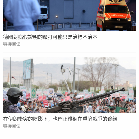
德國對病假證明的嚴打可能只是治標不治本
链接阅读
在伊朗衝突的陰影下，也門正徘徊在重陷戰爭的邊緣
链接阅读