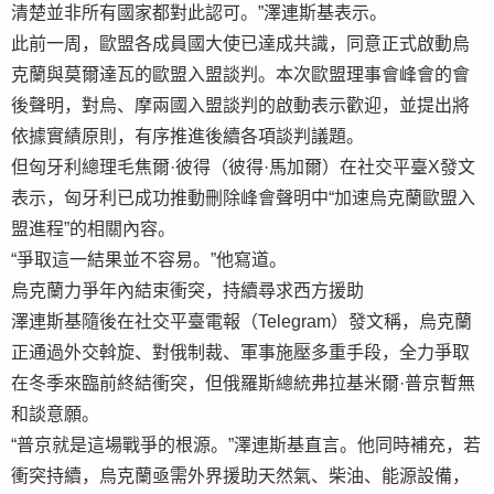
清楚並非所有國家都對此認可。”澤連斯基表示。
此前一周，歐盟各成員國大使已達成共識，同意正式啟動烏
克蘭與莫爾達瓦的歐盟入盟談判。本次歐盟理事會峰會的會
後聲明，對烏、摩兩國入盟談判的啟動表示歡迎，並提出將
依據實績原則，有序推進後續各項談判議題。
但匈牙利總理毛焦爾·彼得（彼得·馬加爾）在社交平臺X發文
表示，匈牙利已成功推動刪除峰會聲明中“加速烏克蘭歐盟入
盟進程”的相關內容。
“爭取這一結果並不容易。”他寫道。
烏克蘭力爭年內結束衝突，持續尋求西方援助
澤連斯基隨後在社交平臺電報（Telegram）發文稱，烏克蘭
正通過外交斡旋、對俄制裁、軍事施壓多重手段，全力爭取
在冬季來臨前終結衝突，但俄羅斯總統弗拉基米爾·普京暫無
和談意願。
“普京就是這場戰爭的根源。”澤連斯基直言。他同時補充，若
衝突持續，烏克蘭亟需外界援助天然氣、柴油、能源設備，