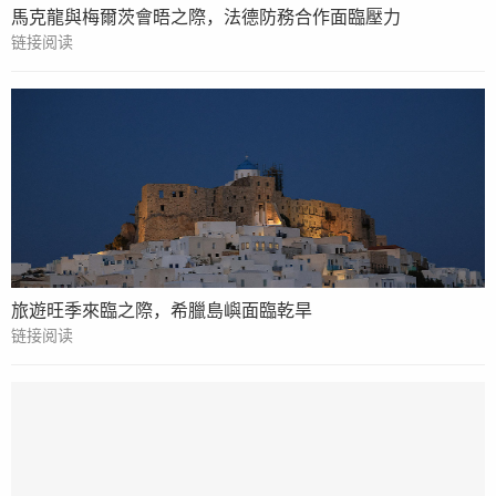
馬克龍與梅爾茨會晤之際，法德防務合作面臨壓力
链接阅读
旅遊旺季來臨之際，希臘島嶼面臨乾旱
链接阅读