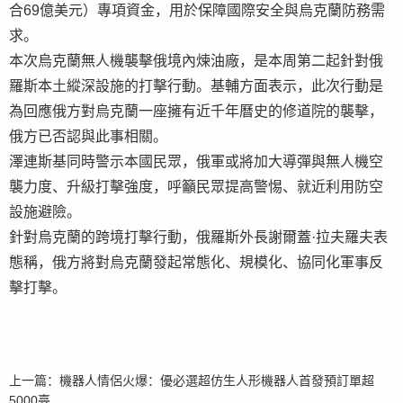
合69億美元）專項資金，用於保障國際安全與烏克蘭防務需
求。
本次烏克蘭無人機襲擊俄境內煉油廠，是本周第二起針對俄
羅斯本土縱深設施的打擊行動。基輔方面表示，此次行動是
為回應俄方對烏克蘭一座擁有近千年曆史的修道院的襲擊，
俄方已否認與此事相關。
澤連斯基同時警示本國民眾，俄軍或將加大導彈與無人機空
襲力度、升級打擊強度，呼籲民眾提高警惕、就近利用防空
設施避險。
針對烏克蘭的跨境打擊行動，俄羅斯外長謝爾蓋·拉夫羅夫表
態稱，俄方將對烏克蘭發起常態化、規模化、協同化軍事反
擊打擊。
上一篇：
機器人情侶火爆：優必選超仿生人形機器人首發預訂單超
5000臺