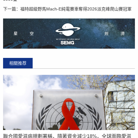
下一篇：
福特超級野馬Mach-E純電賽車奪得2026派克峰爬山賽冠軍
相關推荐
聯合國愛滋病規劃署稱，隨著資金減少18%，全球面臨愛滋