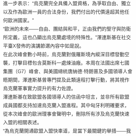
進一步表示：“烏克蘭完全具備入盟資格，為爭取自由、獨立
以及作為歐洲一員的合法身份，我們付出的代價遠超其他任
何歐洲國家。”
“歐洲的未來——自由、團結與和平，正由我們的堅守與防衛
所定義，這也凸顯出烏克蘭處境的特殊性。”澤連斯基在社交
平臺X發佈的演講節選內容中如是說。
在此次峰會數小時前，烏克蘭對俄羅斯境內縱深目標發動空
襲，打擊目標包含莫斯科一處煉油廠。本周在法國出席七國
集團（G7）峰會、與美國總統唐納德·特朗普及多國領導人會
晤期間，澤連斯基曾專門提及此類遠程打擊行動，將其視作
烏克蘭軍事實力提升的有力佐證。
澤連斯基在致歐盟各國領導人的信函中坦言，並非所有歐盟
成員國都支持加速烏克蘭入盟進程。其中匈牙利明確要求，
從本次峰會的歐洲理事會聲明中，刪除所有涉及烏克蘭快速
入盟的相關表述。
“為烏克蘭開通歐盟入盟快車道，是當下最關鍵的舉措——我