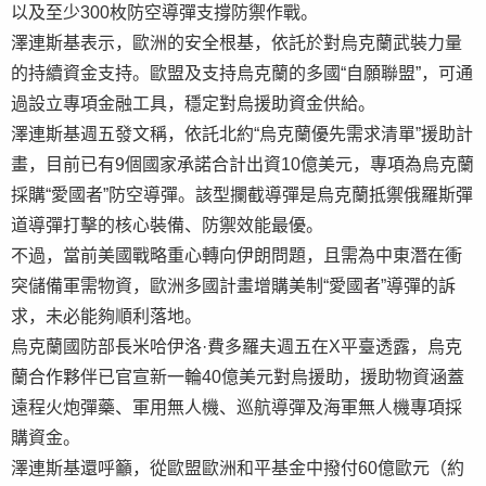
以及至少300枚防空導彈支撐防禦作戰。
澤連斯基表示，歐洲的安全根基，依託於對烏克蘭武裝力量
的持續資金支持。歐盟及支持烏克蘭的多國“自願聯盟”，可通
過設立專項金融工具，穩定對烏援助資金供給。
澤連斯基週五發文稱，依託北約“烏克蘭優先需求清單”援助計
畫，目前已有9個國家承諾合計出資10億美元，專項為烏克蘭
採購“愛國者”防空導彈。該型攔截導彈是烏克蘭抵禦俄羅斯彈
道導彈打擊的核心裝備、防禦效能最優。
不過，當前美國戰略重心轉向伊朗問題，且需為中東潛在衝
突儲備軍需物資，歐洲多國計畫增購美制“愛國者”導彈的訴
求，未必能夠順利落地。
烏克蘭國防部長米哈伊洛·費多羅夫週五在X平臺透露，烏克
蘭合作夥伴已官宣新一輪40億美元對烏援助，援助物資涵蓋
遠程火炮彈藥、軍用無人機、巡航導彈及海軍無人機專項採
購資金。
澤連斯基還呼籲，從歐盟歐洲和平基金中撥付60億歐元（約