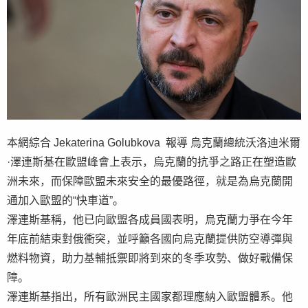
本網綜合 Jekaterina Golubkova 報導 烏克蘭總統沃洛迪米爾
·澤連斯基在歐盟峰會上表示，烏克蘭的抗爭之路正在塑造歐
洲未來，而保障歐盟未來安全的最優路徑，就是為烏克蘭開
通加入歐盟的“快車道”。
澤連斯基稱，他已向歐盟各成員國表明，烏克蘭力爭在今年
年底前結束對俄衝突，並呼籲各國向烏克蘭提供防空導彈與
燃料物資，助力基輔抵禦即將到來的冬季攻勢、做好戰備保
障。
澤連斯基指出，所有歐洲民主國家都理應納入歐盟體系。他