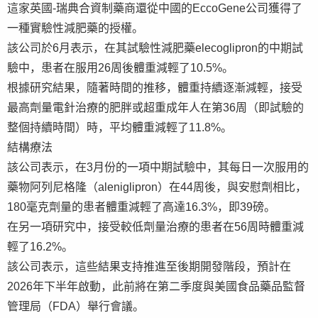
這家英國-瑞典合資制藥商還從中國的EccoGene公司獲得了
一種實驗性減肥藥的授權。
該公司於6月表示，在其試驗性減肥藥elecoglipron的中期試
驗中，患者在服用26周後體重減輕了10.5%。
根據研究結果，隨著時間的推移，體重持續逐漸減輕，接受
最高劑量電針治療的肥胖或超重成年人在第36周（即試驗的
整個持續時間）時，平均體重減輕了11.8%。
結構療法
該公司表示，在3月份的一項中期試驗中，其每日一次服用的
藥物阿列尼格隆（aleniglipron）在44周後，與安慰劑相比，
180毫克劑量的患者體重減輕了高達16.3%，即39磅。
在另一項研究中，接受較低劑量治療的患者在56周時體重減
輕了16.2%。
該公司表示，這些結果支持推進至後期開發階段，預計在
2026年下半年啟動，此前將在第二季度與美國食品藥品監督
管理局（FDA）舉行會議。