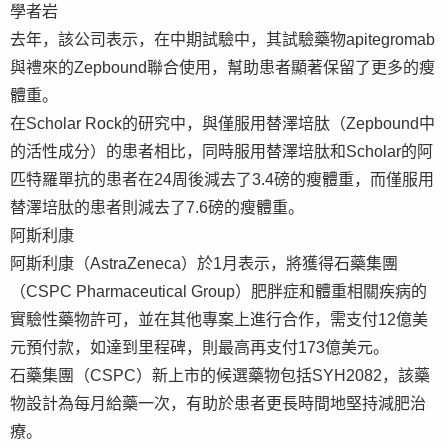
學者岩
去年，該公司表示，在中期試驗中，其試驗藥物apitegromab
與禮來的Zepbound聯合使用，幫助患者顯著保留了更多的瘦
體重。
在Scholar Rock的研究中，與僅服用替澤培肽（Zepbound中
的活性成分）的患者相比，同時服用替澤培肽和Scholar的阿
匹特羅單抗的患者在24周後減去了3.4磅的瘦體重，而僅服用
替澤培肽的患者則減去了7.6磅的瘦體重。
阿斯利康
阿斯利康（AstraZeneca）於1月表示，將獲得石藥集團
（CSPC Pharmaceutical Group）肥胖症和體重相關疾病的
實驗性藥物許可，並在其他專案上進行合作，需支付12億美
元預付款，如達到里程碑，則最高再支付173億美元。
石藥集團（CSPC）新上市的候選藥物包括SYH2082，該藥
物設計為每月給藥一次，有助於患者更長時間地堅持減肥治
療。