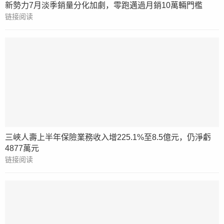
新勢力7月淡季銷量分化加劇，零跑邁過月銷10萬輛門檻
链接阅读
三峽人壽上半年保險業務收入增225.1%至8.5億元，仍淨虧
4877萬元
链接阅读