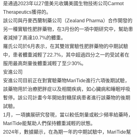
是通過2023年以27億美元收購美國生物技術公司Carmot
Therapeutics獲得的。
該公司與丹麥西蘭制藥公司（Zealand Pharma）合作開發的
另一種實驗性肥胖藥物，在3月份的一項中期研究中，幫助患
者減掉了高達10.7%的體重。
羅氏公司於6月表示，在其雙效實驗性肥胖藥物的中期試驗
中，患者體重減輕了22.7%，其中超過四分之一的受試者在
服用最高劑量後體重減輕了至少30%。
安進公司
安進公司目前正在對實驗藥物MariTide進行六項後期試驗，
該藥物用於治療肥胖症以及相關疾病，如心臟病和睡眠呼吸
暫停。該公司計畫今年開始對糖尿病患者進行該藥物的後期
試驗。
1月，一項擴展研究發現，當以較低劑量或較少頻率給藥時，
MariTide能幫助人們保持體重減輕的狀態。
2024年，數據顯示，在為期一年的中期試驗中，MariTide幫