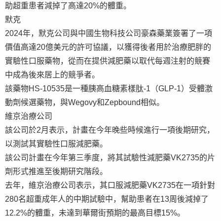
助超重患者減掉了高達20%的體重。
默克
2024年，默克公司與中國生物科技公司豪森藥業簽署了一項
價值高達20億美元的許可協議，以獲得後者用於治療肥胖的
實驗性口服藥物，從而在提供減肥藥以取代每週注射的競賽
中成為後來居上的競爭者。
該藥物HS-10535是一種胰高血糖素樣肽-1（GLP-1）受體激
動劑候選藥物，與Wegovy和Zepbound相似。
維京治療公司
該公司於2月表示，計畫在今年晚些時候進行一項後期研究，
以測試其實驗性口服減肥藥。
該公司計畫在今年第三季度，將其試驗性減肥藥VK2735的片
劑形式推進至後期研究階段。
去年，維京治療公司表示，其口服減肥藥VK2735在一項針對
280名超重成年人的中期試驗中，幫助患者在13周後減掉了
12.2%的體重，未達到華爾街預期的最高目標15%。