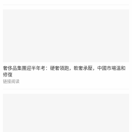
奢侈品集團迎半年考：硬奢領跑，軟奢承壓，中國市場溫和
修復
链接阅读