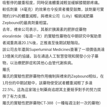
吸暫停的嚴重程度，同時促進體重減輕並緩解膝關節疼痛。
較低劑量（4毫克）的效果也令投資者備受鼓舞，該劑量可實
現約19%的體重減輕，與禮來公司（Lilly）暢銷減肥藥
Zepbound的最高劑量相當。
去年，禮來公司表示，其基於胰澱素的肥胖症藥物
eloralintide（每週一次）的實驗性藥物在中期研究中幫助患
者減重高達20.1%後，正推進至後期試驗階段。
該公司去年還與Superluminal Medicines簽署了一項價值高達
13億美元的協議，旨在通過人工智慧發現和開發小分子藥
物，以治療肥胖症和其他心血管代謝疾病。
羅氏
羅氏的實驗性肥胖藥物作用機制與禮來的Zepbound相似，在
1月份的中期試驗中，該藥物使受試者體重減輕了多達
22.5%，這為這家瑞士制藥商追趕其主要競爭對手的努力提
供了有力支撐。
羅氏的實驗性肥胖藥物CT-388（一種每週注射一次的藥物）