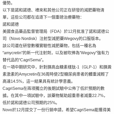
優勢。
以下是諾和諾德、禮來和其他公司正在研發的減肥藥物清
單，這些公司都在追逐下一個重磅治療藥物：
諾和諾德
美國食品藥品監督管理局（FDA）於12月批准了諾和諾德公
司（Novo Nordisk）注射型減肥藥Wegovy的口服版本。
該公司還在研發數種實驗性減肥藥物，包括一種名為
“amycretin”的新一代注射劑，以及被吹捧為“Wegovy”強有力
替代品的“CagriSema”。
在一項中期研究中，針對胰高血糖素樣肽-1（GLP-1）和胰澱
素激素的Amycretin在36周時使2型糖尿病患者的體重減輕了
高達14.5%，這一結果具有統計學意義。
CagriSema在兩項獨立的後期試驗中公佈了低於預期的數
據。在其中一項試驗中，該藥物幫助超重患者減重22.7%，
低於諾和諾德公司預期的25%。
Novo於12月提交了一份行銷申請，希望CagriSema能獲得美