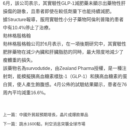
6月，該公司表示，其實驗性GLP-1減肥藥未顯示出藥物性肝
損傷的跡象，且患者即使在較低劑量下也能持續減肥。
據Structure報導，服用實驗性小分子藥物阿倫利普隆的患者
中有10.4%停止了治療。
勃林格殷格翰
勃林格殷格翰公司於6月表示，在一項後期研究中，其實驗性
肥胖藥物在減少內臟和肝臟脂肪的同時，最大限度地減少了
瘦體重的損失。
該藥物名為survodutide，由Zealand Pharma授權，是一種注
射劑，能模擬胰高血糖素樣肽-1（GLP-1）和胰高血糖素的蛋
白質，使人產生飽腹感。4月公佈的試驗結果顯示，患者在76
周內平均減重16.6%。
上一篇：
中國外貿超預期增長，晶片成爆款單品
下一篇：
跳水1600點，利空消息突襲全球市場