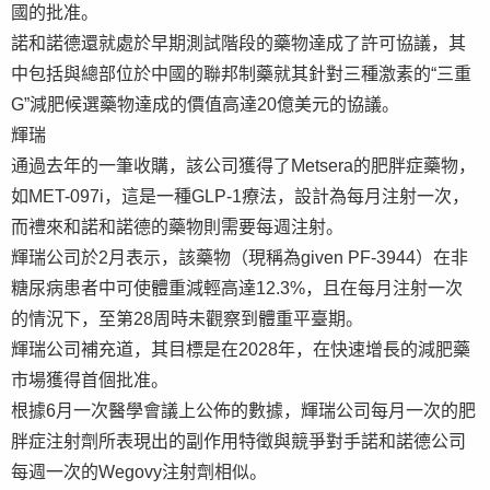
國的批准。
諾和諾德還就處於早期測試階段的藥物達成了許可協議，其
中包括與總部位於中國的聯邦制藥就其針對三種激素的“三重
G”減肥候選藥物達成的價值高達20億美元的協議。
輝瑞
通過去年的一筆收購，該公司獲得了Metsera的肥胖症藥物，
如MET-097i，這是一種GLP-1療法，設計為每月注射一次，
而禮來和諾和諾德的藥物則需要每週注射。
輝瑞公司於2月表示，該藥物（現稱為given PF-3944）在非
糖尿病患者中可使體重減輕高達12.3%，且在每月注射一次
的情況下，至第28周時未觀察到體重平臺期。
輝瑞公司補充道，其目標是在2028年，在快速增長的減肥藥
市場獲得首個批准。
根據6月一次醫學會議上公佈的數據，輝瑞公司每月一次的肥
胖症注射劑所表現出的副作用特徵與競爭對手諾和諾德公司
每週一次的Wegovy注射劑相似。