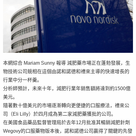
本網綜合 Mariam Sunny 報導 減肥藥市場正在蓬勃發展，生
物技術公司競相在這個由諾和諾德和禮來主導的快速增長的
行業中分一杯羹。
分析師預計，未來十年，減肥行業年銷售額將達到約1500億
美元。
隨著數十億美元的市場逐漸轉向更便捷的口服療法，禮來公
司（Eli Lilly）於四月成為第二家減肥藥獲批的公司。
在美國食品藥品監督管理局於去年12月批准其暢銷減肥針劑
Wegovy的口服藥物版本後，諾和諾德公司贏得了關鍵的先發