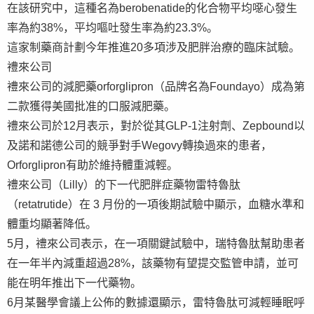
在該研究中，這種名為berobenatide的化合物平均噁心發生
率為約38%，平均嘔吐發生率為約23.3%。
這家制藥商計劃今年推進20多項涉及肥胖治療的臨床試驗。
禮來公司
禮來公司的減肥藥orforglipron（品牌名為Foundayo）成為第
二款獲得美國批准的口服減肥藥。
禮來公司於12月表示，對於從其GLP-1注射劑、Zepbound以
及諾和諾德公司的競爭對手Wegovy轉換過來的患者，
Orforglipron有助於維持體重減輕。
禮來公司（Lilly）的下一代肥胖症藥物雷特魯肽
（retatrutide）在 3 月份的一項後期試驗中顯示，血糖水準和
體重均顯著降低。
5月，禮來公司表示，在一項關鍵試驗中，瑞特魯肽幫助患者
在一年半內減重超過28%，該藥物有望提交監管申請，並可
能在明年推出下一代藥物。
6月某醫學會議上公佈的數據還顯示，雷特魯肽可減輕睡眠呼