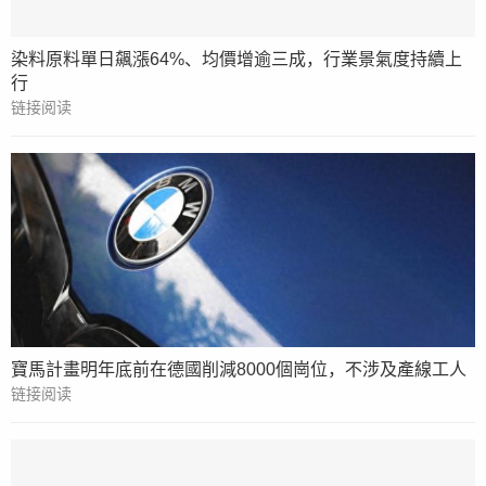
染料原料單日飆漲64%、均價增逾三成，行業景氣度持續上
行
链接阅读
寶馬計畫明年底前在德國削減8000個崗位，不涉及產線工人
链接阅读