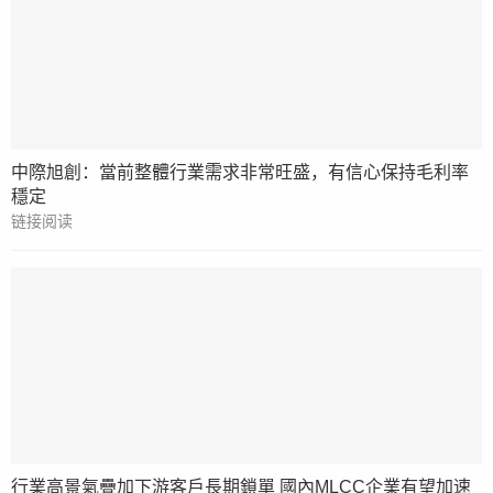
中際旭創：當前整體行業需求非常旺盛，有信心保持毛利率
穩定
链接阅读
行業高景氣疊加下游客戶長期鎖單 國內MLCC企業有望加速