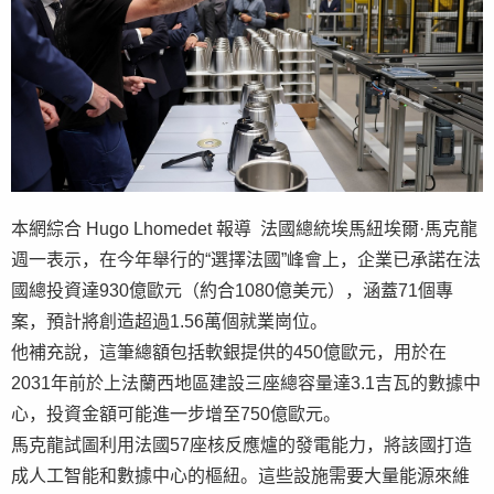
本網綜合 Hugo Lhomedet 報導 法國總統埃馬紐埃爾·馬克龍
週一表示，在今年舉行的“選擇法國”峰會上，企業已承諾在法
國總投資達930億歐元（約合1080億美元），涵蓋71個專
案，預計將創造超過1.56萬個就業崗位。
他補充說，這筆總額包括軟銀提供的450億歐元，用於在
2031年前於上法蘭西地區建設三座總容量達3.1吉瓦的數據中
心，投資金額可能進一步增至750億歐元。
馬克龍試圖利用法國57座核反應爐的發電能力，將該國打造
成人工智能和數據中心的樞紐。這些設施需要大量能源來維