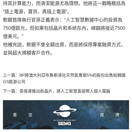
持其計算能力，而清潔能源尤為理想。他將這一戰略概括為
“插上電源，寶貝，再插上電源”。
軟銀首席執行官孫正義表示：“人工智慧數據中心的投資為
750億歐元，但如果包括晶片和系統在內，總額將接近7500
億美元。”
他補充說，軟銀不會全額出資，而是將採用專案融資方式，
並與超大規模客戶合作。
上一篇：
BP將澳大利亞布魯斯液化天然氣專案5%的股份出售給韓國
GS能源公司
下一篇：
英偉達推出新晶片，將人工智慧直接帶入個人電腦