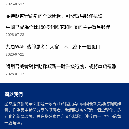
2026-07-27
並特朗普實施新的全球關稅，引發貿易夥伴抗議
中國已成為全球160多個國家和地區的主要貿易夥伴
2026-07-23
九屆WAIC後的思考：大會，不只為下一個風口
2026-07-21
特朗普威脅對伊朗採取新一輪升級行動，或將重蹈覆轍
2026-07-17
關於我們
星空經濟新聞華文網是一家專注於提供英中兩國最新資訊的新聞媒
體，作為英中新聞分享的領導者，我們致力於打造一個全球化、多
元化的新聞環境，旨在搭建東西方文化橋樑，連接同一星空下的每
一處角落。