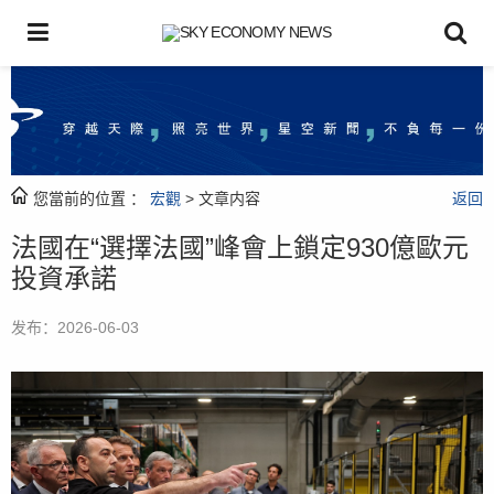
您當前的位置 ：
宏觀
> 文章内容
返回
法國在“選擇法國”峰會上鎖定930億歐元
投資承諾
发布：2026-06-03