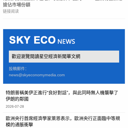
搶佔市場份額
链接阅读
歡迎瀏覽閱讀星空經濟新聞華文網
投稿郵件：
news@skyeconomymedia.com
特朗普稱美伊正進行“良好對話”，與此同時無人機襲擊了
伊朗的鄰國
2026-07-28
歐洲央行首席經濟學家萊恩表示，歐洲央行正面臨中等規
模的通脹衝擊