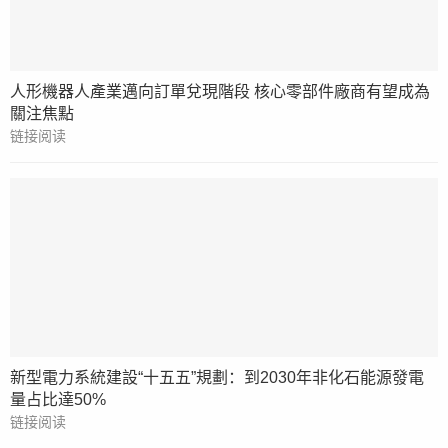
人形機器人產業邁向訂單兌現階段 核心零部件廠商有望成為
關注焦點
链接阅读
新型電力系統建設“十五五”規劃：到2030年非化石能源發電
量占比達50%
链接阅读