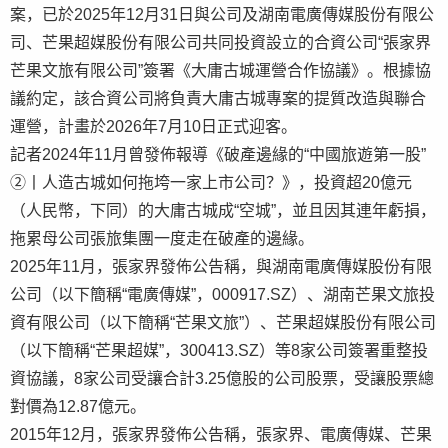
案，已於2025年12月31日與公司及湖南電廣傳媒股份有限公
司、芒果超媒股份有限公司共同投資設立的合資公司“張家界
芒果文旅有限公司”簽署《大庸古城運營合作協議》。根據協
議約定，該合資公司將負責大庸古城專案的提質改造與聯合
運營，計畫於2026年7月10日正式迎客。
記者2024年11月曾發佈報導
《破產邊緣的“中國旅遊第一股”
②丨人造古城如何拖垮一家上市公司？》
，投資超20億元
（人民幣，下同）的大庸古城成“空城”，並且因其連年虧損，
拖累母公司張旅集團一度走在破產的邊緣。
2025年11月，張家界發佈公告稱，與湖南電廣傳媒股份有限
公司（以下簡稱“電廣傳媒”，000917.SZ）、湖南芒果文旅投
資有限公司（以下簡稱“芒果文旅”）、芒果超媒股份有限公司
（以下簡稱“芒果超媒”，300413.SZ）等8家公司簽署重整投
資協議，8家公司受讓合計3.25億股的公司股票，受讓股票總
對價為12.87億元。
2015年12月，張家界發佈公告稱，張家界、電廣傳媒、芒果