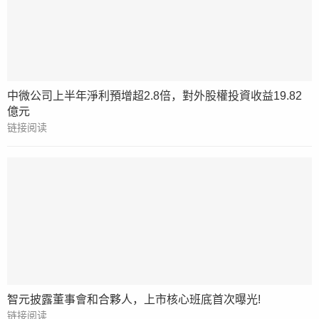
中微公司上半年淨利預增超2.8倍，對外股權投資收益19.82
億元
链接阅读
智元披露董事會和合夥人，上市核心班底首次曝光!
链接阅读