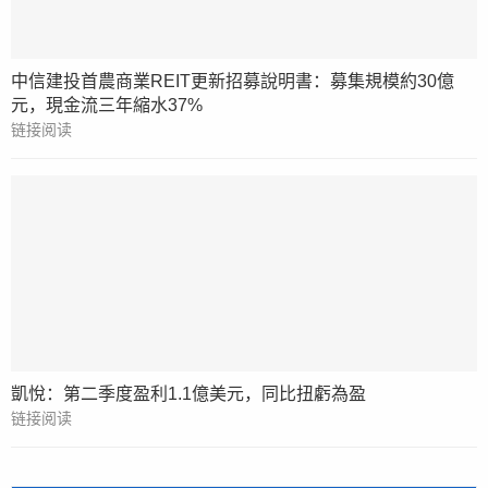
中信建投首農商業REIT更新招募說明書：募集規模約30億
元，現金流三年縮水37%
链接阅读
凱悅：第二季度盈利1.1億美元，同比扭虧為盈
链接阅读