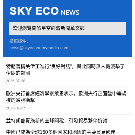
歡迎瀏覽閱讀星空經濟新聞華文網
投稿郵件：
news@skyeconomymedia.com
特朗普稱美伊正進行“良好對話”，與此同時無人機襲擊了
伊朗的鄰國
2026-07-28
歐洲央行首席經濟學家萊恩表示，歐洲央行正面臨中等規
模的通脹衝擊
2026-07-27
並特朗普實施新的全球關稅，引發貿易夥伴抗議
中國已成為全球160多個國家和地區的主要貿易夥伴