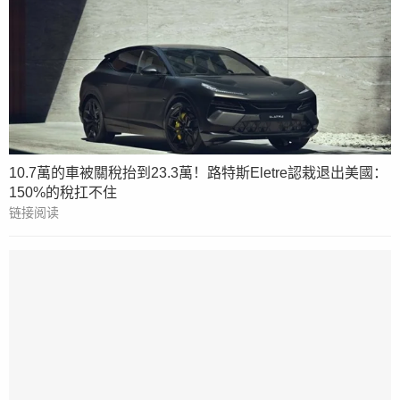
10.7萬的車被關稅抬到23.3萬！路特斯Eletre認栽退出美國：
150%的稅扛不住
链接阅读