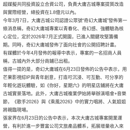
超媒擬共同投資設立合資公司，負責大庸古城專案提質改造
與實際經營，總投資在1.8億元以內。
今年3月7日，大庸古城公司認證公眾號“奇幻大庸城”發佈第一
條消息稱，奇幻大庸城專案以青春化、奇幻感、強體驗為核
心定位，定於2026年7月正式開園，已進入關鍵攻堅籌備
期。同時，奇幻大庸城發佈了面向社會的公開招聘計畫。
有媒體於今年4月發佈的報導中表示，專案的一名招商人員
稱，古城內外大部分商鋪已出租。
值得一提的是，奇幻大庸城在6月23日發佈的公告中表示，用
芒果影視綜IP與青年創意，打造可沉浸、可互動、可分享的
年輕化遊玩體驗，如《你好，星期六》的明星店鋪將在大庸
古城實景落地。此外，大庸古城複業伊始將舉辦演唱會+音樂
節，《歌手2026》與《乘風2026》中的實力唱將、人氣姐姐
將親臨現場。
張家界在6月23日的公告中表示，本次大庸古城專案開業運
營，有利於進一步豐富公司文旅產品體系，拓展增量收入來