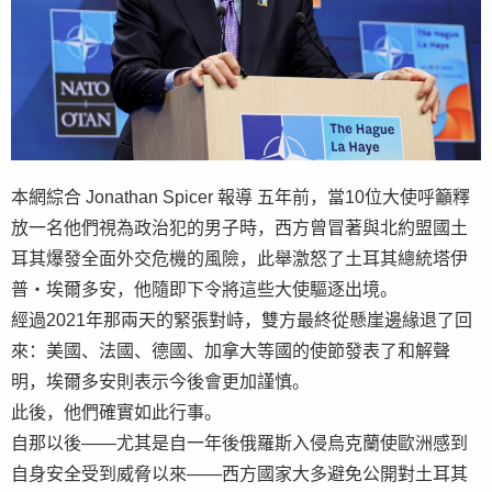
本網綜合 Jonathan Spicer 報導 五年前，當10位大使呼籲釋
放一名他們視為政治犯的男子時，西方曾冒著與北約盟國土
耳其爆發全面外交危機的風險，此舉激怒了土耳其總統塔伊
普・埃爾多安，他隨即下令將這些大使驅逐出境。
經過2021年那兩天的緊張對峙，雙方最終從懸崖邊緣退了回
來：美國、法國、德國、加拿大等國的使節發表了和解聲
明，埃爾多安則表示今後會更加謹慎。
此後，他們確實如此行事。
自那以後——尤其是自一年後俄羅斯入侵烏克蘭使歐洲感到
自身安全受到威脅以來——西方國家大多避免公開對土耳其