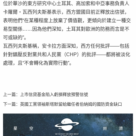
位於華沙的東方研究中心土耳其、高加索和中亞事務負責人
卡羅爾・瓦西列夫斯基表示，西方盟國目前正釋放出信號，
表明他們“在某種程度上放棄了價值觀，更傾向於建立一種交
易型關係……因為他們深知，土耳其對歐洲的防務而言是不
可或缺的”。
瓦西列夫斯基稱，安卡拉方面深知，西方任何批評——包括
針對鎮壓反對黨共和人民黨（CHP）的批評——都將被淡化
處理，且“不會轉化為實際行動”。
上一篇：
上市信貸基金陷入虧損釋放預警信號
下一篇：
英國工黨領袖斯塔默留給繼任者伯納姆的國防資金缺口