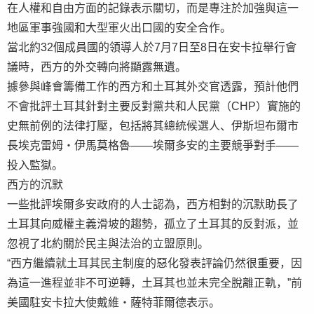
在人權和自由方面的記錄表示關切，而是專注於加強與這一
地區軍事強國和大型軍火出口國的安全合作。
當北約32個成員國的領導人於7月7日至8日在安卡拉舉行會
議時，西方的外交轉向將顯露無遺。
據參與峰會籌備工作的西方和土耳其外交官透露，預計他們
不會批評土耳其針對主要反對黨共和人民黨（CHP）實施的
史無前例的法律打壓，包括將其總統候選人、伊斯坦布爾市
長埃克雷姆・伊馬莫格魯——埃爾多安的主要競爭對手——
投入監獄。
西方的沉默
一些批評埃爾多安政府的人士認為，西方相對的沉默助長了
土耳其向威權主義滑坡的趨勢，孤立了土耳其的反對派，並
忽視了北約關於民主與法治的立盟原則。
“西方繼續就土耳其民主制度的惡化發表評論仍然很重要，因
為這一進程並非不可逆轉，土耳其也並未完全脫離正軌，”前
美國駐安卡拉大使戴維・薩特菲爾德表示。