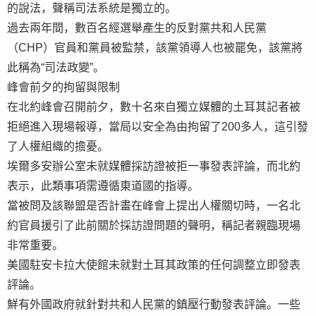
的說法，聲稱司法系統是獨立的。
過去兩年間，數百名經選舉產生的反對黨共和人民黨
（CHP）官員和黨員被監禁，該黨領導人也被罷免，該黨將
此稱為“司法政變”。
峰會前夕的拘留與限制
在北約峰會召開前夕，數十名來自獨立媒體的土耳其記者被
拒絕進入現場報導，當局以安全為由拘留了200多人，這引發
了人權組織的擔憂。
埃爾多安辦公室未就媒體採訪證被拒一事發表評論，而北約
表示，此類事項需遵循東道國的指導。
當被問及該聯盟是否計畫在峰會上提出人權關切時，一名北
約官員援引了此前關於採訪證問題的聲明，稱記者親臨現場
非常重要。
美國駐安卡拉大使館未就對土耳其政策的任何調整立即發表
評論。
鮮有外國政府就針對共和人民黨的鎮壓行動發表評論。一些