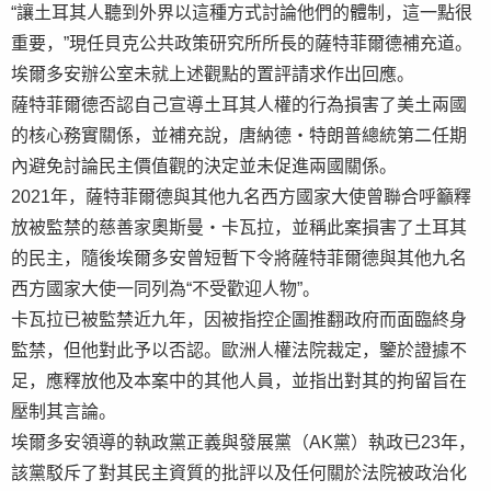
“讓土耳其人聽到外界以這種方式討論他們的體制，這一點很
重要，”現任貝克公共政策研究所所長的薩特菲爾德補充道。
埃爾多安辦公室未就上述觀點的置評請求作出回應。
薩特菲爾德否認自己宣導土耳其人權的行為損害了美土兩國
的核心務實關係，並補充說，唐納德・特朗普總統第二任期
內避免討論民主價值觀的決定並未促進兩國關係。
2021年，薩特菲爾德與其他九名西方國家大使曾聯合呼籲釋
放被監禁的慈善家奧斯曼・卡瓦拉，並稱此案損害了土耳其
的民主，隨後埃爾多安曾短暫下令將薩特菲爾德與其他九名
西方國家大使一同列為“不受歡迎人物”。
卡瓦拉已被監禁近九年，因被指控企圖推翻政府而面臨終身
監禁，但他對此予以否認。歐洲人權法院裁定，鑒於證據不
足，應釋放他及本案中的其他人員，並指出對其的拘留旨在
壓制其言論。
埃爾多安領導的執政黨正義與發展黨（AK黨）執政已23年，
該黨駁斥了對其民主資質的批評以及任何關於法院被政治化