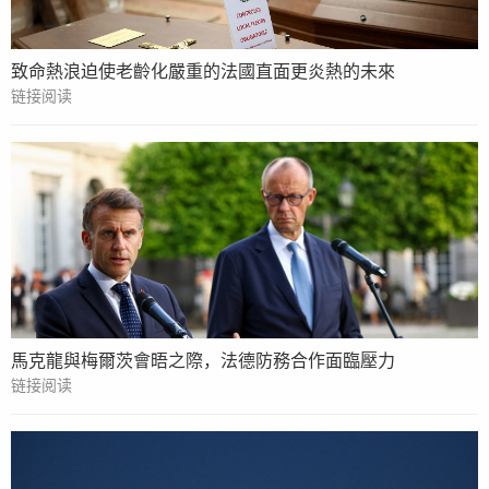
致命熱浪迫使老齡化嚴重的法國直面更炎熱的未來
链接阅读
馬克龍與梅爾茨會晤之際，法德防務合作面臨壓力
链接阅读