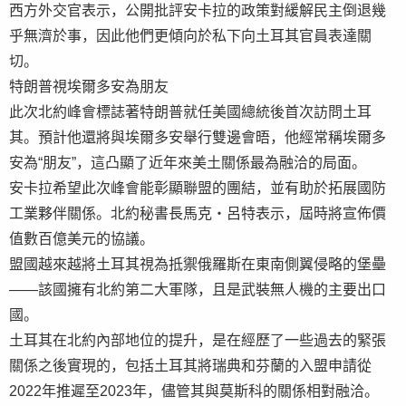
西方外交官表示，公開批評安卡拉的政策對緩解民主倒退幾
乎無濟於事，因此他們更傾向於私下向土耳其官員表達關
切。
特朗普視埃爾多安為朋友
此次北約峰會標誌著特朗普就任美國總統後首次訪問土耳
其。預計他還將與埃爾多安舉行雙邊會晤，他經常稱埃爾多
安為“朋友”，這凸顯了近年來美土關係最為融洽的局面。
安卡拉希望此次峰會能彰顯聯盟的團結，並有助於拓展國防
工業夥伴關係。北約秘書長馬克・呂特表示，屆時將宣佈價
值數百億美元的協議。
盟國越來越將土耳其視為抵禦俄羅斯在東南側翼侵略的堡壘
——該國擁有北約第二大軍隊，且是武裝無人機的主要出口
國。
土耳其在北約內部地位的提升，是在經歷了一些過去的緊張
關係之後實現的，包括土耳其將瑞典和芬蘭的入盟申請從
2022年推遲至2023年，儘管其與莫斯科的關係相對融洽。