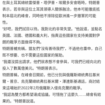
在與土耳其總統雷傑普・塔伊普・埃爾多安會晤時，特朗普
表示，若非與這位土耳其領導人關係融洽，他本可能徹底抵
制本屆北約峰會，同時他不排除從歐洲進一步撤軍的可能
性。
“好吧，我們拭目以待。我對北約非常失望。”他說道，並點名
英國、法國、德國和義大利，指責這些國家在支持美國對伊
朗的戰爭方面做得不夠。
特朗普補充稱，盟友們“沒有善待我們”，不過他也重申，自己
既不想要、也不需要這些國家的幫助。
“我還沒提出請求，他們就表態不會參與，可我們已經向北約
投入了數萬億美元。”特朗普表示。
特朗普稱，在峰會召開前，他已分別與俄羅斯總統弗拉基米
爾・普京、烏克蘭總統弗拉基米爾・澤連斯基通話，商討結
束這場始於2022年2月俄羅斯入侵烏克蘭的戰爭。
“我認為雙方都希望達成協議。可惜拖了這麼久……總會有結
果的。”特朗普說道。