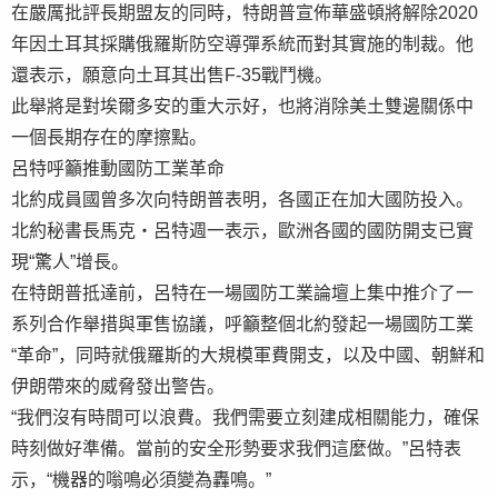
在嚴厲批評長期盟友的同時，特朗普宣佈華盛頓將解除2020
年因土耳其採購俄羅斯防空導彈系統而對其實施的制裁。他
還表示，願意向土耳其出售F-35戰鬥機。
此舉將是對埃爾多安的重大示好，也將消除美土雙邊關係中
一個長期存在的摩擦點。
呂特呼籲推動國防工業革命
北約成員國曾多次向特朗普表明，各國正在加大國防投入。
北約秘書長馬克・呂特週一表示，歐洲各國的國防開支已實
現“驚人”增長。
在特朗普抵達前，呂特在一場國防工業論壇上集中推介了一
系列合作舉措與軍售協議，呼籲整個北約發起一場國防工業
“革命”，同時就俄羅斯的大規模軍費開支，以及中國、朝鮮和
伊朗帶來的威脅發出警告。
“我們沒有時間可以浪費。我們需要立刻建成相關能力，確保
時刻做好準備。當前的安全形勢要求我們這麼做。”呂特表
示，“機器的嗡鳴必須變為轟鳴。”