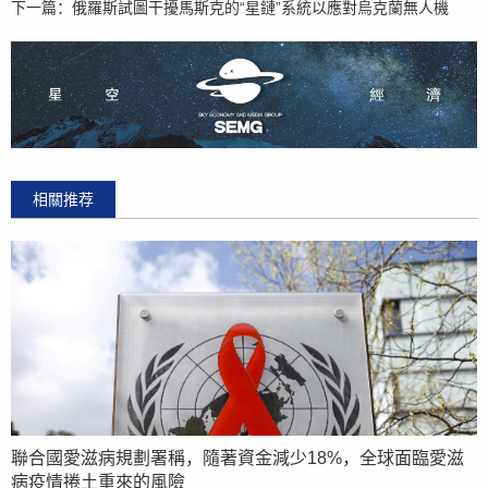
下一篇：
俄羅斯試圖干擾馬斯克的“星鏈”系統以應對烏克蘭無人機
相關推荐
聯合國愛滋病規劃署稱，隨著資金減少18%，全球面臨愛滋
病疫情捲土重來的風險