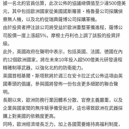
據一名北約官員估算，此次公佈的協議總價值至少達500億美
元，其中包括歐洲國家從美國諾斯羅普・格魯曼公司採購偵
察無人機，以及北約從瑞典薩博公司採購軍機。
由於投資者押注該公司將受益於歐洲重整軍備進程，薩博公
司股價一度上漲超5%，摩根士丹利也上調了該股的投資評
級。
此外，英國政府在聲明中表示，包括英國、法國、德國在內
的12個歐洲國家，將在未來10年投入超500億美元研發遠程
精確制導武器，以強化北約的防衛能力。
英國首相基爾・斯塔默將於週三在安卡拉正式公佈這項由英
國牽頭的倡議，參與國將發佈一份包含更多細節的聯合聲
明。
長期以來，歐洲防務行業因體系分散、官僚主義嚴重，以及
企業與國家間的無序競爭備受批評，這也導致歐洲在武器採
購上對美國的依賴度更高。
同時，歐洲經濟增長乏力，加上各國需要維持高福利制度，