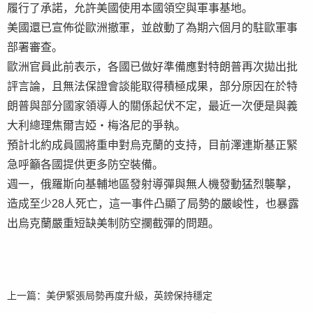
履行了承諾，允許美國使用本國領空與軍事基地。
美國還已宣佈從歐洲撤軍，並啟動了為期六個月的駐歐軍事
部署審查。
歐洲官員此前表示，各國已做好準備應對特朗普再次拋出批
評言論，且無法保證會談能取得積極成果，部分原因在於特
朗普與部分國家領導人的關係起伏不定，最近一次便是與義
大利總理焦爾吉婭・梅洛尼的爭執。
預計北約成員國將重申對烏克蘭的支持，目前澤連斯基正緊
急呼籲各國提供更多防空裝備。
週一，俄羅斯向基輔地區發射導彈與無人機發動猛烈襲擊，
造成至少28人死亡，這一事件凸顯了局勢的嚴峻性，也暴露
出烏克蘭嚴重短缺美制防空攔截彈的問題。
上一篇：
美伊緊張局勢再度升級，英鎊保持穩定