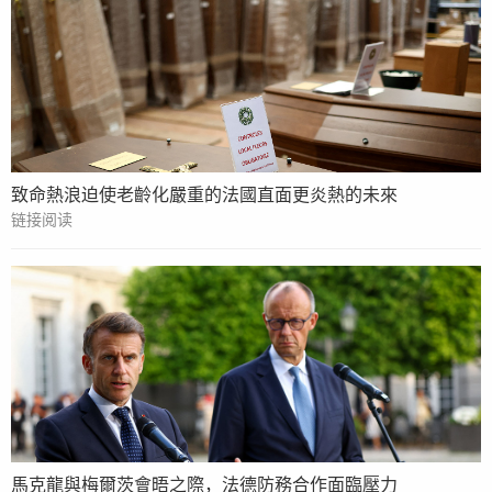
致命熱浪迫使老齡化嚴重的法國直面更炎熱的未來
链接阅读
馬克龍與梅爾茨會晤之際，法德防務合作面臨壓力