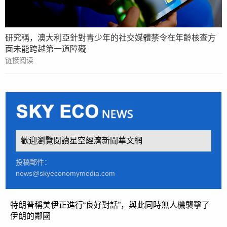
研究稱，澳大利亞針對青少年的社交媒體禁令在年齡核查方
面未能跨越第一道障礙
链接阅读
歡迎瀏覽閱讀星空經濟新聞華文網
投稿郵件：
news@skyeconomymedia.com
特朗普稱美伊正進行“良好對話”，與此同時無人機襲擊了
伊朗的鄰國