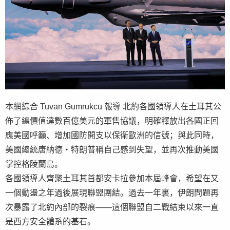
本網綜合 Tuvan Gumrukcu 報導 北約各國領導人在土耳其公
佈了總價值達數百億美元的軍售協議，明確釋放出各國正回
應美國呼籲、增加國防開支以保衛歐洲的信號；與此同時，
美國總統唐納德・特朗普稱自己感到失望，並再次推動美國
掌控格陵蘭島。
各國領導人齊聚土耳其首都安卡拉參加本屆峰會，希望在又
一個動盪之年過後展現聯盟團結。過去一年裏，伊朗問題再
次暴露了北約內部的裂痕——這個聯盟自二戰結束以來一直
是西方安全體系的基石。