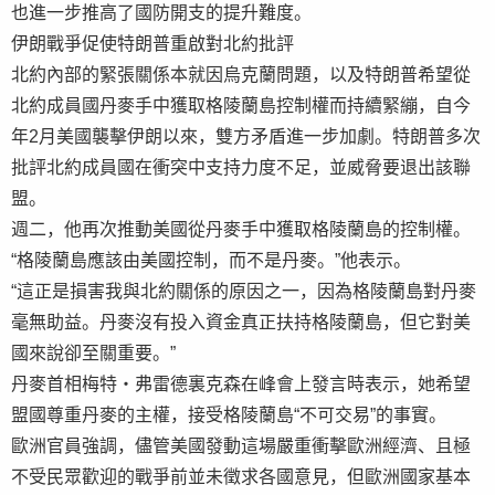
也進一步推高了國防開支的提升難度。
伊朗戰爭促使特朗普重啟對北約批評
北約內部的緊張關係本就因烏克蘭問題，以及特朗普希望從
北約成員國丹麥手中獲取格陵蘭島控制權而持續緊繃，自今
年2月美國襲擊伊朗以來，雙方矛盾進一步加劇。特朗普多次
批評北約成員國在衝突中支持力度不足，並威脅要退出該聯
盟。
週二，他再次推動美國從丹麥手中獲取格陵蘭島的控制權。
“格陵蘭島應該由美國控制，而不是丹麥。”他表示。
“這正是損害我與北約關係的原因之一，因為格陵蘭島對丹麥
毫無助益。丹麥沒有投入資金真正扶持格陵蘭島，但它對美
國來說卻至關重要。”
丹麥首相梅特・弗雷德裏克森在峰會上發言時表示，她希望
盟國尊重丹麥的主權，接受格陵蘭島“不可交易”的事實。
歐洲官員強調，儘管美國發動這場嚴重衝擊歐洲經濟、且極
不受民眾歡迎的戰爭前並未徵求各國意見，但歐洲國家基本