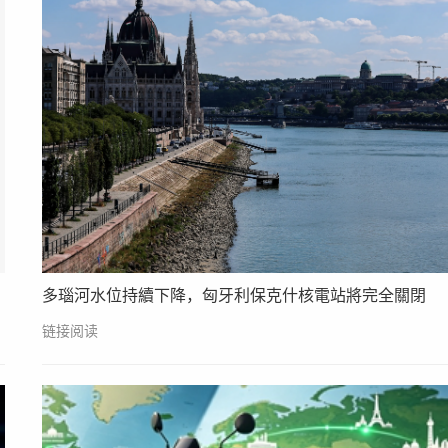
多瑙河水位持續下降，匈牙利保克什核電站將完全關閉
链接阅读