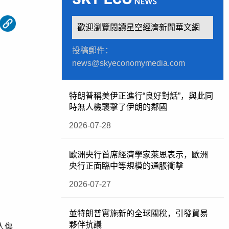
歡迎瀏覽閱讀星空經濟新聞華文網
投稿郵件：
news@skyeconomymedia.com
特朗普稱美伊正進行“良好對話”，與此同
時無人機襲擊了伊朗的鄰國
2026-07-28
歐洲央行首席經濟學家萊恩表示，歐洲
央行正面臨中等規模的通脹衝擊
2026-07-27
並特朗普實施新的全球關稅，引發貿易
夥伴抗議
人傷