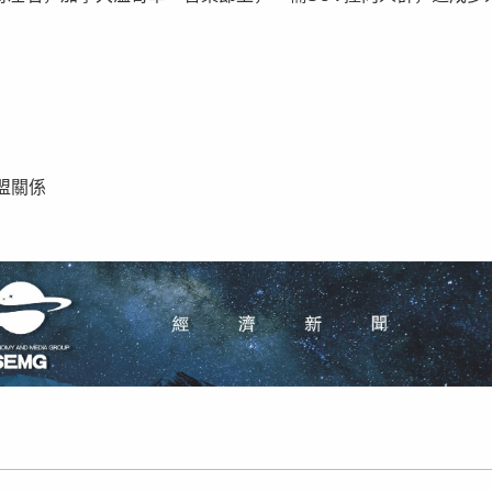
。
盟關係