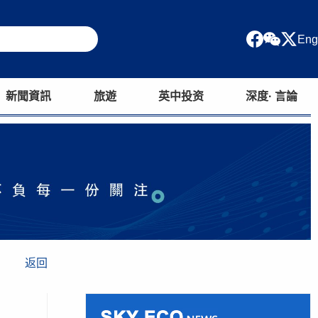
Eng
新聞資訊
旅遊
英中投资
深度· 言論
返回