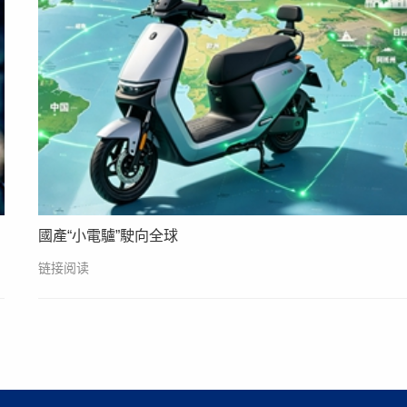
國產“小電驢”駛向全球
链接阅读