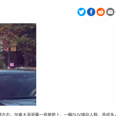
0時左右，加拿大溫哥華一音樂節上，一輛SUV撞向人群，造成多