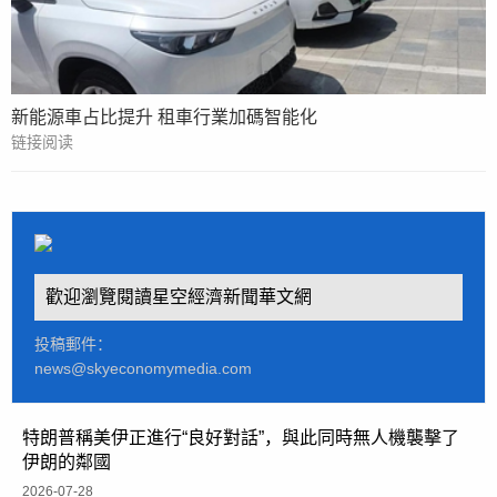
新能源車占比提升 租車行業加碼智能化
链接阅读
歡迎瀏覽閱讀星空經濟新聞華文網
投稿郵件：
news@skyeconomymedia.com
特朗普稱美伊正進行“良好對話”，與此同時無人機襲擊了
伊朗的鄰國
2026-07-28