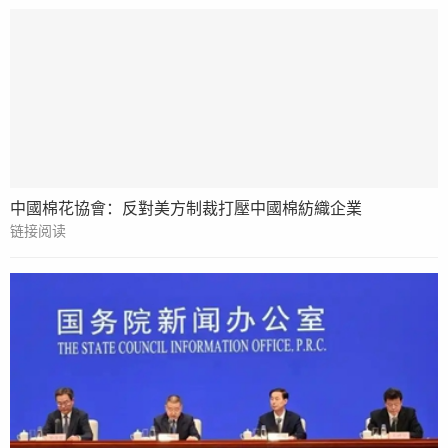
中國棉花協會：反對美方制裁打壓中國棉紡織企業
链接阅读