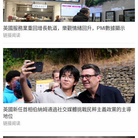
英國服務業重回增長軌道，樂觀情緒回升，PMI數據顯示
链接阅读
英國新任首相伯納姆通過社交媒體挑戰民粹主義政黨的主導
地位
链接阅读