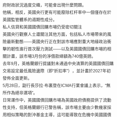
府財政狀況過度交織，可能會出現什麼問題。
他稱，相反，英國央行更有可能廢除杠杆率中一個僅存在於
英國監管體系的週期性成分。
私人信貸和英國國債回購市場仍受密切關注
英國央行觀察人士還關注其他方面，包括私人市場帶來的風
險最新動態——英國央行正在對該市場應對重大地緣政治衝
擊的韌性進行首次壓力測試——以及英國國債回購市場的相
關計畫，該市場3月份的淨借款總額為740億英鎊。
去年9月，英格蘭銀行提議對未通過中央清算的英國國債回購
交易設定最低風險邊際（即“折扣率”），並計畫於2027年初
發佈全面更新。
5月28日，副行長莎拉·布裏登在ICMA行業會議上表示，“無
所作為絕非選項”。
日常運作中，英國國債回購市場為英國政府債務提供了流動
性支持，但英格蘭銀行已警告稱，該市場主要由少數幾家採
用相似策略的對沖基金主導，這可能導致在危機中英國國債