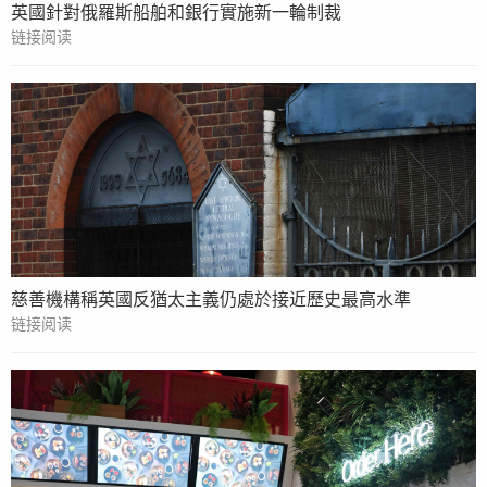
英國針對俄羅斯船舶和銀行實施新一輪制裁
链接阅读
慈善機構稱英國反猶太主義仍處於接近歷史最高水準
链接阅读