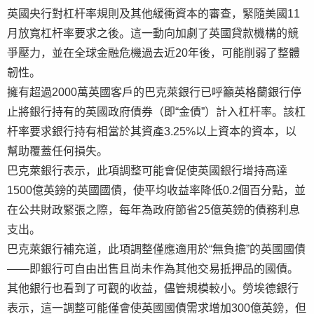
英國央行對杠杆率規則及其他緩衝資本的審查，緊隨美國11
月放寬杠杆率要求之後。這一動向加劇了英國貸款機構的競
爭壓力，並在全球金融危機過去近20年後，可能削弱了整體
韌性。
擁有超過2000萬英國客戶的巴克萊銀行已呼籲英格蘭銀行停
止將銀行持有的英國政府債券（即“金債”）計入杠杆率。該杠
杆率要求銀行持有相當於其資產3.25%以上資本的資本，以
幫助覆蓋任何損失。
巴克萊銀行表示，此項調整可能會促使英國銀行增持高達
1500億英鎊的英國國債，使平均收益率降低0.2個百分點，並
在公共財政緊張之際，每年為政府節省25億英鎊的債務利息
支出。
巴克萊銀行補充道，此項調整僅應適用於“無負擔”的英國國債
——即銀行可自由出售且尚未作為其他交易抵押品的國債。
其他銀行也看到了可觀的收益，儘管規模較小。勞埃德銀行
表示，這一調整可能僅會使英國國債需求增加300億英鎊，但