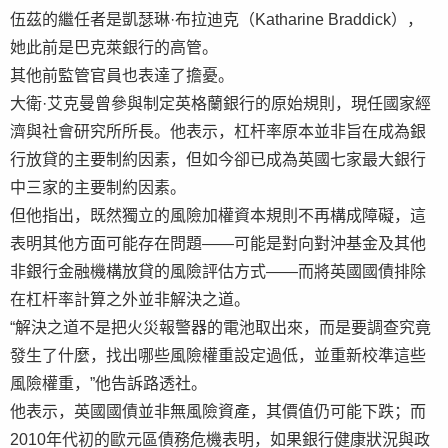
伍茲的繼任者是凱瑟琳·布拉迪克（Katharine Braddick），
她此前是巴克萊銀行的高管。
其他前監管官員也表達了擔憂。
大衛·艾克曼曾參與制定英格蘭銀行的原始規則，現任國家經
濟與社會研究所所長。他表示，杠杆率原本並非旨在成為銀
行放貸的主要制約因素，但如今卻已成為英國七家最大銀行
中三家的主要制約因素。
但他指出，既然獨立的風險加權資本規則不再構成障礙，這
表明其他方面可能存在問題——可能是對向對沖基金及其他
非銀行金融機構放貸的風險評估方式——而將英國國債排除
在杠杆率計算之外並非解決之道。
“解決之道不是把火災報警器的電池取出來，而是要調查究竟
發生了什麼，找出哪些風險權重設定過低，並重新校準這些
風險權重，”他告訴路透社。
他表示，英國國債並非無風險資產，其價值仍可能下跌；而
2010年代初的歐元區債務危機表明，如果銀行健康狀況與政