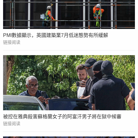
PMI數據顯示，英國建築業7月低迷態勢有所緩解
链接阅读
被控在雅典殺害蘇格蘭女子的阿富汗男子將在獄中候審
链接阅读