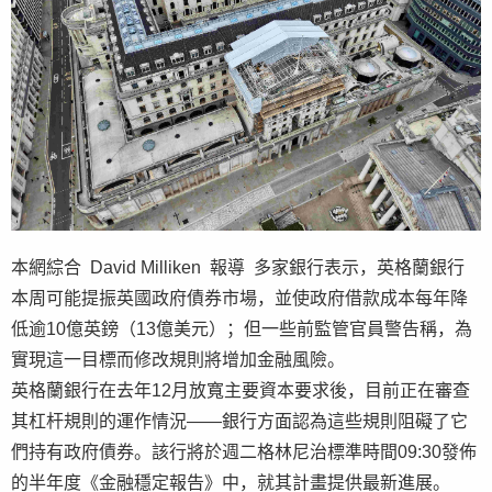
本網綜合 David Milliken 報導 多家銀行表示，英格蘭銀行
本周可能提振英國政府債券市場，並使政府借款成本每年降
低逾10億英鎊（13億美元）；但一些前監管官員警告稱，為
實現這一目標而修改規則將增加金融風險。
英格蘭銀行在去年12月放寬主要資本要求後，目前正在審查
其杠杆規則的運作情況——銀行方面認為這些規則阻礙了它
們持有政府債券。該行將於週二格林尼治標準時間09:30發佈
的半年度《金融穩定報告》中，就其計畫提供最新進展。