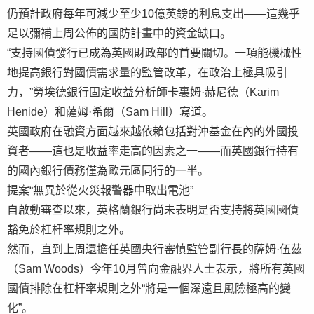
仍預計政府每年可減少至少10億英鎊的利息支出——這幾乎
足以彌補上周公佈的國防計畫中的資金缺口。
“支持國債發行已成為英國財政部的首要關切。一項能機械性
地提高銀行對國債需求量的監管改革，在政治上極具吸引
力，”勞埃德銀行固定收益分析師卡裏姆·赫尼德（Karim
Henide）和薩姆·希爾（Sam Hill）寫道。
英國政府在融資方面越來越依賴包括對沖基金在內的外國投
資者——這也是收益率走高的因素之一——而英國銀行持有
的國內銀行債務僅為歐元區同行的一半。
提案“無異於從火災報警器中取出電池”
自啟動審查以來，英格蘭銀行尚未表明是否支持將英國國債
豁免於杠杆率規則之外。
然而，直到上周還擔任英國央行審慎監管副行長的薩姆·伍茲
（Sam Woods）今年10月曾向金融界人士表示，將所有英國
國債排除在杠杆率規則之外“將是一個深遠且風險極高的變
化”。