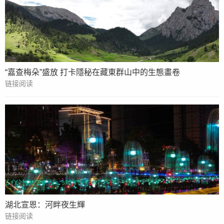
“嘉查梅朵”盛放 打卡隱秘在藏東群山中的生態畫卷
链接阅读
湖北宣恩：河畔夜生輝
链接阅读