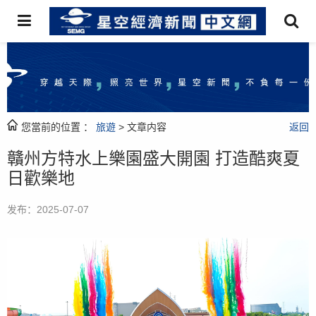
您當前的位置 ：
旅遊
> 文章内容
返回
贛州方特水上樂園盛大開園 打造酷爽夏
日歡樂地
发布：2025-07-07