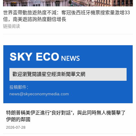
世界盃帶動旅遊熱度不減：奪冠後西班牙機票搜索量激增33
倍，南美遊諮詢熱度翻倍增長
链接阅读
歡迎瀏覽閱讀星空經濟新聞華文網
投稿郵件：
news@skyeconomymedia.com
特朗普稱美伊正進行“良好對話”，與此同時無人機襲擊了
伊朗的鄰國
2026-07-28