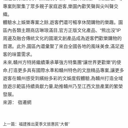
專案則聚集了眾多親子家庭遊客,樂園內歡笑聲與尖叫聲交
織。
體驗水上娛樂專案之餘,遊客們還可暢享休閒購物的樂趣。園
區內各類主題商店琳琅滿目,官方正版文化產品、“熊出沒”IP
周邊及融合傳統文化的國潮文創產品成為遊客們歡樂購物的
首選。此外,園區內還彙聚了來自全國各地的風味美食,滿足遊
客的味蕾需求。
未來,贛州方特將繼續秉承華強方特集團“讓世界更歡樂”的使
命,打造更多具有國際水準和贛州特色的文旅精品專案,讓更多
遊客在贛州感受到繽紛多彩的文娛度假體驗,為贛州打造全域
旅遊示範區持續貢獻力量,助推贛州乃至江西文旅產業的繁榮
發展。
來源： 宿遷網
上一篇：
福建推出夏季文旅惠民“大餐”