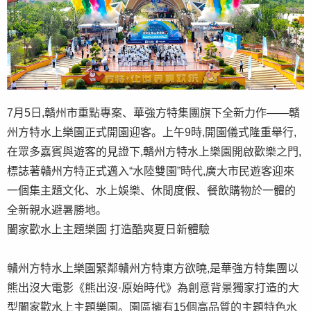
7月5日,贛州市重點專案、華強方特集團旗下全新力作——贛
州方特水上樂園正式開園迎客。上午9時,開園儀式隆重舉行,
在眾多嘉賓與遊客的見證下,贛州方特水上樂園開啟歡樂之門,
標誌著贛州方特正式邁入“水陸雙園”時代,廣大市民遊客迎來
一個集主題文化、水上娛樂、休閒度假、餐飲購物於一體的
全新親水避暑勝地。
闔家歡水上主題樂園 打造酷爽夏日新體驗
贛州方特水上樂園緊鄰贛州方特東方欲曉,是華強方特集團以
熊出沒大電影《熊出沒·原始時代》為創意背景獨家打造的大
型闔家歡水上主題樂園。園區擁有15個高品質的主題特色水