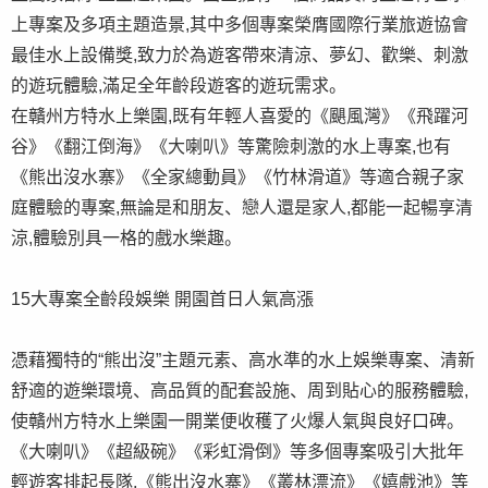
上專案及多項主題造景,其中多個專案榮膺國際行業旅遊協會
最佳水上設備獎,致力於為遊客帶來清涼、夢幻、歡樂、刺激
的遊玩體驗,滿足全年齡段遊客的遊玩需求。
在贛州方特水上樂園,既有年輕人喜愛的《颶風灣》《飛躍河
谷》《翻江倒海》《大喇叭》等驚險刺激的水上專案,也有
《熊出沒水寨》《全家總動員》《竹林滑道》等適合親子家
庭體驗的專案,無論是和朋友、戀人還是家人,都能一起暢享清
涼,體驗別具一格的戲水樂趣。
15大專案全齡段娛樂 開園首日人氣高漲
憑藉獨特的“熊出沒”主題元素、高水準的水上娛樂專案、清新
舒適的遊樂環境、高品質的配套設施、周到貼心的服務體驗,
使贛州方特水上樂園一開業便收穫了火爆人氣與良好口碑。
《大喇叭》《超級碗》《彩虹滑倒》等多個專案吸引大批年
輕遊客排起長隊,《熊出沒水寨》《叢林漂流》《嬉戲池》等