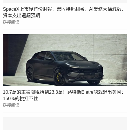
SpaceX上市後首份財報：營收接近翻番，AI業務大幅減虧，
資本支出遠超預期
链接阅读
10.7萬的車被關稅抬到23.3萬！路特斯Eletre認栽退出美國：
150%的稅扛不住
链接阅读