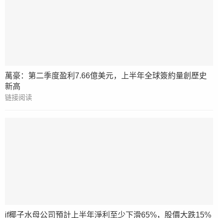
萬豪：第二季度盈利7.66億美元，上半年全球簽約量創歷史
新高
链接阅读
if椰子水母公司預計上半年淨利至少下滑65%，股價大跌15%