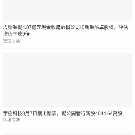
埃斯頓擬4.87億元現金收購虧損公司埃斯頓酷卓股權，評估
增值率達9倍
链接阅读
宇樹科技8月7日網上路演，擬公開發行新股4044.64萬股
链接阅读