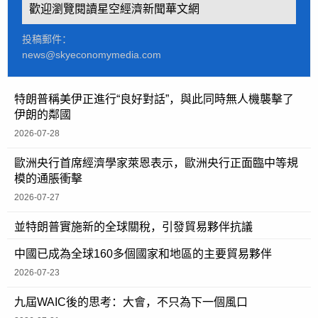
歡迎瀏覽閱讀星空經濟新聞華文網
投稿郵件：
news@skyeconomymedia.com
特朗普稱美伊正進行“良好對話”，與此同時無人機襲擊了
伊朗的鄰國
2026-07-28
歐洲央行首席經濟學家萊恩表示，歐洲央行正面臨中等規
模的通脹衝擊
2026-07-27
並特朗普實施新的全球關稅，引發貿易夥伴抗議
中國已成為全球160多個國家和地區的主要貿易夥伴
2026-07-23
九屆WAIC後的思考：大會，不只為下一個風口