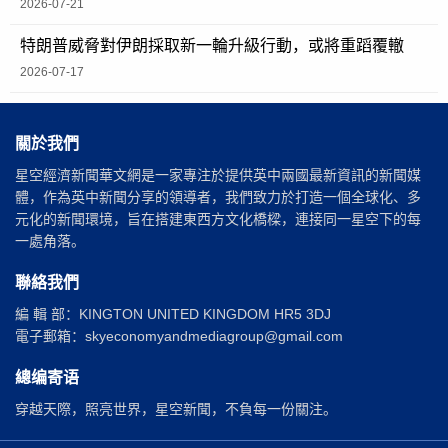
2026-07-21
特朗普威脅對伊朗採取新一輪升級行動，或將重蹈覆轍
2026-07-17
關於我們
星空經濟新聞華文網是一家專注於提供英中兩國最新資訊的新聞媒
體，作為英中新聞分享的領導者，我們致力於打造一個全球化、多
元化的新聞環境，旨在搭建東西方文化橋樑，連接同一星空下的每
一處角落。
聯絡我們
編 輯 部：KINGTON UNITED KINGDOM HR5 3DJ
電子郵箱：skyeconomyandmediagroup@gmail.com
總编寄语
穿越天際，照亮世界，星空新聞，不負每一份關注。