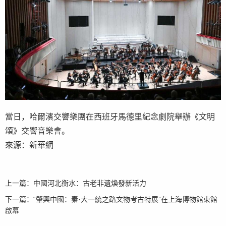
當日，哈爾濱交響樂團在西班牙馬德里紀念劇院舉辦《文明
頌》交響音樂會。
來源：新華網
上一篇：
中國河北衡水：古老非遺煥發新活力
下一篇：
“肇興中國：秦·大一統之路文物考古特展”在上海博物館東館
啟幕