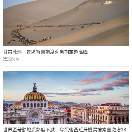
甘肅敦煌：景區智慧調度迎暑期旅遊高峰
链接阅读
世界盃帶動旅遊熱度不減：奪冠後西班牙機票搜索量激增33