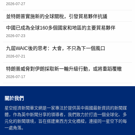
2026-07-27
並特朗普實施新的全球關稅，引發貿易夥伴抗議
中國已成為全球160多個國家和地區的主要貿易夥伴
2026-07-23
九屆WAIC後的思考：大會，不只為下一個風口
2026-07-21
特朗普威脅對伊朗採取新一輪升級行動，或將重蹈覆轍
2026-07-17
關於我們
星空經濟新聞華文網是一家專注於提供英中兩國最新資訊的新聞媒
體，作為英中新聞分享的領導者，我們致力於打造一個全球化、多
元化的新聞環境，旨在搭建東西方文化橋樑，連接同一星空下的每
一處角落。