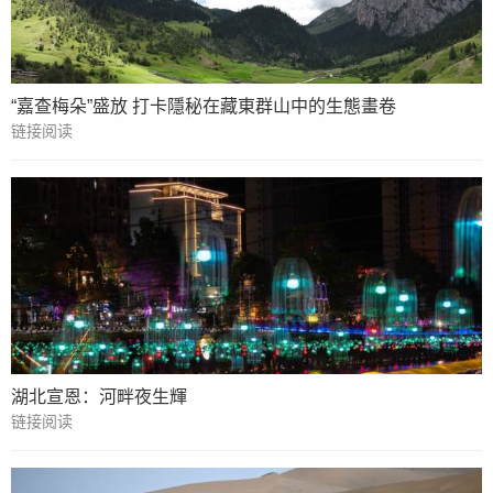
“嘉查梅朵”盛放 打卡隱秘在藏東群山中的生態畫卷
链接阅读
湖北宣恩：河畔夜生輝
链接阅读