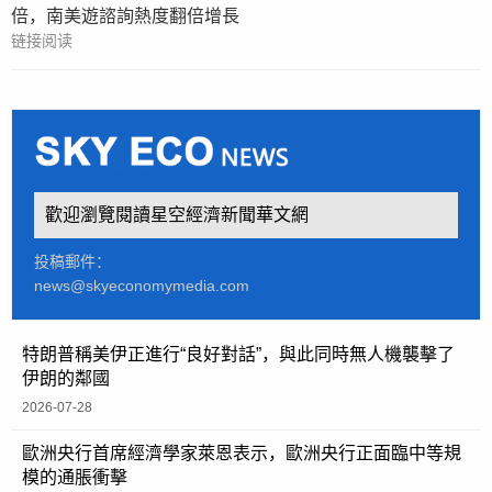
倍，南美遊諮詢熱度翻倍增長
链接阅读
歡迎瀏覽閱讀星空經濟新聞華文網
投稿郵件：
news@skyeconomymedia.com
特朗普稱美伊正進行“良好對話”，與此同時無人機襲擊了
伊朗的鄰國
2026-07-28
歐洲央行首席經濟學家萊恩表示，歐洲央行正面臨中等規
模的通脹衝擊