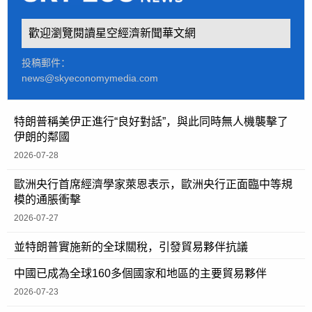
歡迎瀏覽閱讀星空經濟新聞華文網
投稿郵件：
news@skyeconomymedia.com
特朗普稱美伊正進行“良好對話”，與此同時無人機襲擊了
伊朗的鄰國
2026-07-28
歐洲央行首席經濟學家萊恩表示，歐洲央行正面臨中等規
模的通脹衝擊
2026-07-27
並特朗普實施新的全球關稅，引發貿易夥伴抗議
中國已成為全球160多個國家和地區的主要貿易夥伴
2026-07-23