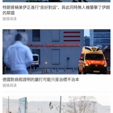
特朗普稱美伊正進行“良好對話”，與此同時無人機襲擊了伊朗
的鄰國
链接阅读
德國對病假證明的嚴打可能只是治標不治本
链接阅读