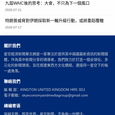
九屆WAIC後的思考：大會，不只為下一個風口
2026-07-21
特朗普威脅對伊朗採取新一輪升級行動，或將重蹈覆轍
2026-07-17
關於我們
星空經濟新聞華文網是一家專注於提供英中兩國最新資訊的新聞媒
體，作為英中新聞分享的領導者，我們致力於打造一個全球化、多
元化的新聞環境，旨在搭建東西方文化橋樑，連接同一星空下的每
一處角落。
聯絡我們
編 輯 部：KINGTON UNITED KINGDOM HR5 3DJ
電子郵箱：skyeconomyandmediagroup@gmail.com
總编寄语
穿越天際，照亮世界，星空新聞，不負每一份關注。