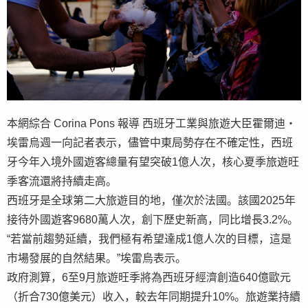
本網綜合 Corina Pons 報導 西班牙工業與旅遊大臣霍爾迪・
埃雷烏週一向記者表示，儘管中東局勢存在不確定性，西班
牙今年入境外國遊客總量有望突破1億人次，核心夏季旅遊旺
季客流還將持續走高。
西班牙是全球第二大旅遊目的地，僅次於法國。該國2025年
接待外國遊客9680萬人次，創下歷史新高，同比增長3.2%。
“若當前趨勢延續，我們極有希望達成1億人次的目標，這是
市場發展的自然結果。”埃雷烏表示。
政府測算，6至9月旅遊旺季將為西班牙經濟創造640億歐元
（折合730億美元）收入，較去年同期提升10%。旅遊業持續