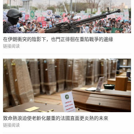
在伊朗衝突的陰影下，也門正徘徊在重陷戰爭的邊緣
链接阅读
致命熱浪迫使老齡化嚴重的法國直面更炎熱的未來
链接阅读