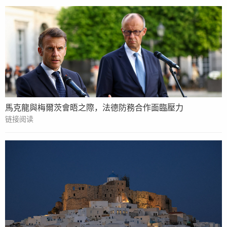
馬克龍與梅爾茨會晤之際，法德防務合作面臨壓力
链接阅读