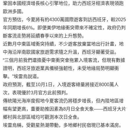
鞏固本國經濟增長核心引擎地位，助力西班牙經濟表現領跑
歐洲多國。
官方預估，今夏將有約4300萬國際遊客到訪西班牙，較2025
年同期增長6%。即便美伊地緣衝突帶來不確定性，政府仍判
斷客流走勢將延續春季以來的上升態勢。
近數月中東區域衝突持續，不少遊客放棄當地出行計畫，地
中海沿岸南歐國家旅遊需求隨之升溫，西班牙顯著受益。
“三個月前我們還擔憂中東衝突會拖累入境客流，但現有數據
證明，西班牙旅遊業具備極強韌性，未受地緣局勢明顯衝
擊。”埃雷烏說道。
政府預測，截至10月1日，入境遊客總量將接近8000萬人
次，表現優於3月官方此前預判。
傳統陽光海岸度假地今夏客流仍將穩步增長，但內陸地區增
幅有望更高，重要助推因素為8月日全食天象——西班牙大片
鄉村與北部區域均可觀測本次日全食。
埃雷烏稱，受觀星熱潮帶動，多地鄉村民宿現已基本滿房。