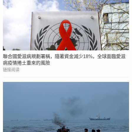
聯合國愛滋病規劃署稱，隨著資金減少18%，全球面臨愛滋
病疫情捲土重來的風險
链接阅读