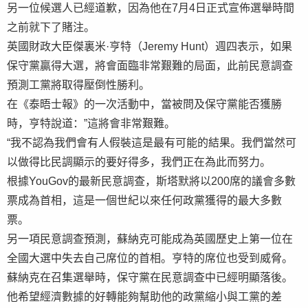
另一位候選人已經道歉，因為他在7月4日正式宣佈選舉時間
之前就下了賭注。
英國財政大臣傑裏米·亨特（Jeremy Hunt）週四表示，如果
保守黨贏得大選，將會面臨非常艱難的局面，此前民意調查
預測工黨將取得壓倒性勝利。
在《泰晤士報》的一次活動中，當被問及保守黨能否獲勝
時，亨特說道：”這將會非常艱難。
“我不認為我們會有人假裝這是最有可能的結果。我們當然可
以做得比民調顯示的要好得多，我們正在為此而努力。
根據YouGov的最新民意調查，斯塔默將以200席的議會多數
票成為首相，這是一個世紀以來任何政黨獲得的最大多數
票。
另一項民意調查預測，蘇納克可能成為英國歷史上第一位在
全國大選中失去自己席位的首相。亨特的席位也受到威脅。
蘇納克在召集選舉時，保守黨在民意調查中已經明顯落後。
他希望經濟數據的好轉能夠幫助他的政黨縮小與工黨的差