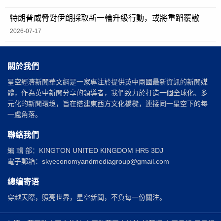
特朗普威脅對伊朗採取新一輪升級行動，或將重蹈覆轍
2026-07-17
關於我們
星空經濟新聞華文網是一家專注於提供英中兩國最新資訊的新聞媒
體，作為英中新聞分享的領導者，我們致力於打造一個全球化、多
元化的新聞環境，旨在搭建東西方文化橋樑，連接同一星空下的每
一處角落。
聯絡我們
編 輯 部：KINGTON UNITED KINGDOM HR5 3DJ
電子郵箱：skyeconomyandmediagroup@gmail.com
總编寄语
穿越天際，照亮世界，星空新聞，不負每一份關注。