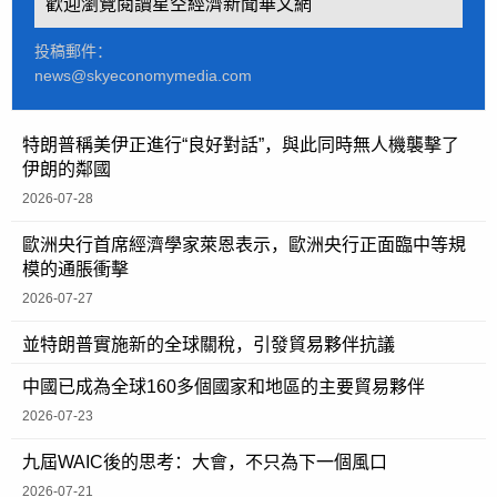
歡迎瀏覽閱讀星空經濟新聞華文網
投稿郵件：
news@skyeconomymedia.com
特朗普稱美伊正進行“良好對話”，與此同時無人機襲擊了
伊朗的鄰國
2026-07-28
歐洲央行首席經濟學家萊恩表示，歐洲央行正面臨中等規
模的通脹衝擊
2026-07-27
並特朗普實施新的全球關稅，引發貿易夥伴抗議
中國已成為全球160多個國家和地區的主要貿易夥伴
2026-07-23
九屆WAIC後的思考：大會，不只為下一個風口
2026-07-21