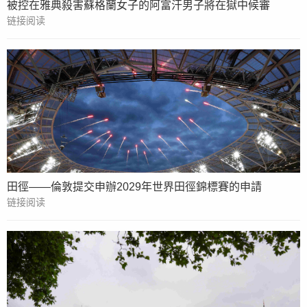
被控在雅典殺害蘇格蘭女子的阿富汗男子將在獄中候審
链接阅读
田徑——倫敦提交申辦2029年世界田徑錦標賽的申請
链接阅读