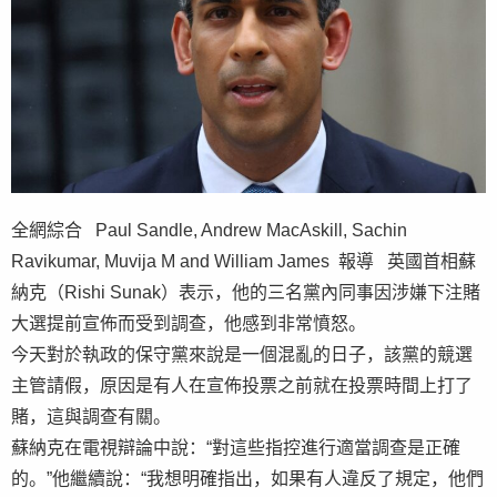
全網綜合 Paul Sandle, Andrew MacAskill, Sachin
Ravikumar, Muvija M and William James 報導 英國首相蘇
納克（Rishi Sunak）表示，他的三名黨內同事因涉嫌下注賭
大選提前宣佈而受到調查，他感到非常憤怒。
今天對於執政的保守黨來說是一個混亂的日子，該黨的競選
主管請假，原因是有人在宣佈投票之前就在投票時間上打了
賭，這與調查有關。
蘇納克在電視辯論中說：“對這些指控進行適當調查是正確
的。”他繼續說：“我想明確指出，如果有人違反了規定，他們