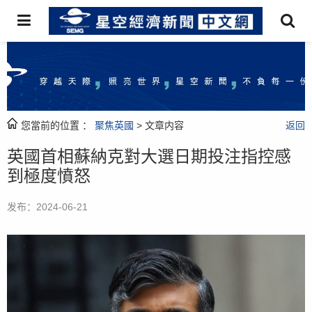
您當前的位置 ：
聚焦英國
> 文章内容
返回
英國首相蘇納克對大選日期投注指控感
到極度憤怒
发布：2024-06-21