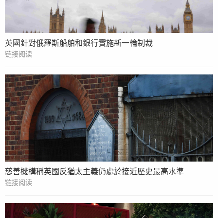
英國針對俄羅斯船舶和銀行實施新一輪制裁
链接阅读
慈善機構稱英國反猶太主義仍處於接近歷史最高水準
链接阅读