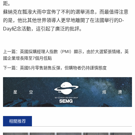
距。
蘇納克在瓢潑大雨中宣佈了不利的選舉消息，而最值得注意
的是，他比其他世界領導人更早地離開了在法國舉行的D-
Day紀念活動，這引起了廣泛的批評。
上一篇：
英國採購經理人指數（PMI）顯示，由於大選緊張情緒，英
國企業增長降至7個月低點
下一篇：
英國5月零售銷售反彈，但購物者仍持謹慎態度
相關推荐