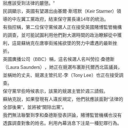
就應該受到法律的嚴懲。”
民調顯示，英國有望選出由基爾·斯塔默（Keir Starmer）領
導的中左翼工黨政府，結束保守黨長達14年的統治。
有指控稱，第二位保守黨候選人正在接受英國賭博監管機構
的調查，並可能試圖利用他們對大選時間的政治瞭解從中獲
利，這是蘇納克在唐寧街搖搖欲墜的努力中遭遇的最新挫
折。
英國廣播公司（BBC）稱，這名候選人名叫勞拉·桑德斯
（Laura Saunders），她正在競選布裏斯托爾西北區議員，
並稱她的丈夫、競選主管托尼-李（Tony Lee）也正在接受調
查。
保守黨早些時候表示，該黨的競選主管於週三請假。
蘇納克說，如果發現有人違反規定，他們就應該面對“法律的
全部後果”，並將被“開除出黨”。
我們無法聯繫到李和桑德斯發表評論，賭博監管機構也沒有
透露調查對象的姓名。利用內幕消息下注是一種犯罪行為。