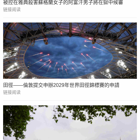
被控在雅典殺害蘇格蘭女子的阿富汗男子將在獄中候審
链接阅读
田徑——倫敦提交申辦2029年世界田徑錦標賽的申請
链接阅读