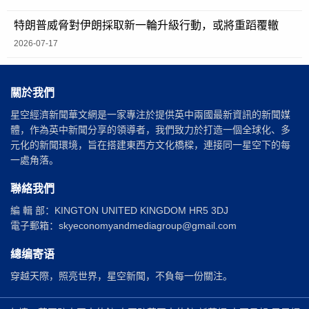
特朗普威脅對伊朗採取新一輪升級行動，或將重蹈覆轍
2026-07-17
關於我們
星空經濟新聞華文網是一家專注於提供英中兩國最新資訊的新聞媒
體，作為英中新聞分享的領導者，我們致力於打造一個全球化、多
元化的新聞環境，旨在搭建東西方文化橋樑，連接同一星空下的每
一處角落。
聯絡我們
編 輯 部：KINGTON UNITED KINGDOM HR5 3DJ
電子郵箱：skyeconomyandmediagroup@gmail.com
總编寄语
穿越天際，照亮世界，星空新聞，不負每一份關注。