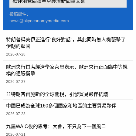
歡迎瀏覽閱讀星空經濟新聞華文網
投稿郵件：
news@skyeconomymedia.com
特朗普稱美伊正進行“良好對話”，與此同時無人機襲擊了
伊朗的鄰國
2026-07-28
歐洲央行首席經濟學家萊恩表示，歐洲央行正面臨中等規
模的通脹衝擊
2026-07-27
並特朗普實施新的全球關稅，引發貿易夥伴抗議
中國已成為全球160多個國家和地區的主要貿易夥伴
2026-07-23
九屆WAIC後的思考：大會，不只為下一個風口
2026-07-21