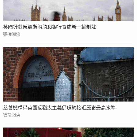
英國針對俄羅斯船舶和銀行實施新一輪制裁
链接阅读
慈善機構稱英國反猶太主義仍處於接近歷史最高水準
链接阅读