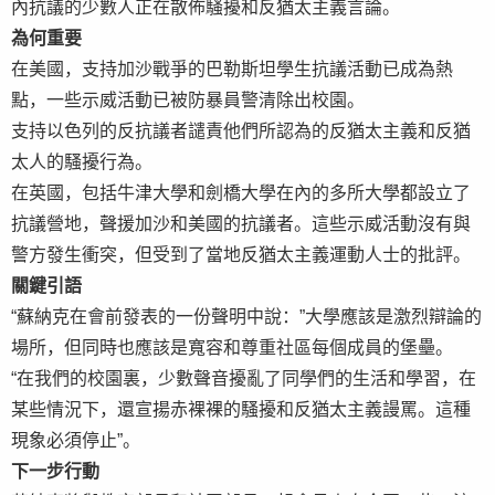
內抗議的少數人正在散佈騷擾和反猶太主義言論。
為何重要
在美國，支持加沙戰爭的巴勒斯坦學生抗議活動已成為熱
點，一些示威活動已被防暴員警清除出校園。
支持以色列的反抗議者譴責他們所認為的反猶太主義和反猶
太人的騷擾行為。
在英國，包括牛津大學和劍橋大學在內的多所大學都設立了
抗議營地，聲援加沙和美國的抗議者。這些示威活動沒有與
警方發生衝突，但受到了當地反猶太主義運動人士的批評。
關鍵引語
“蘇納克在會前發表的一份聲明中說：”大學應該是激烈辯論的
場所，但同時也應該是寬容和尊重社區每個成員的堡壘。
“在我們的校園裏，少數聲音擾亂了同學們的生活和學習，在
某些情況下，還宣揚赤裸裸的騷擾和反猶太主義謾罵。這種
現象必須停止”。
下一步行動