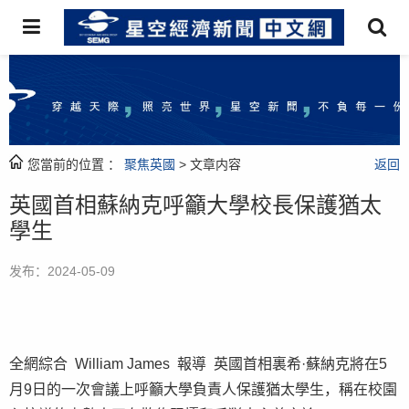
您當前的位置 ：
聚焦英國
> 文章内容
返回
英國首相蘇納克呼籲大學校長保護猶太
學生
发布：2024-05-09
全網綜合 William James 報導 英國首相裏希·蘇納克將在5
月9日的一次會議上呼籲大學負責人保護猶太學生，稱在校園