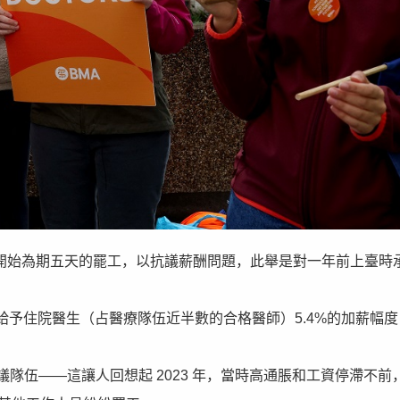
生將於週五開始為期五天的罷工，以抗議薪酬問題，此舉是對一年前上臺時
予住院醫生（占醫療隊伍近半數的合格醫師）5.4%的加薪幅度
議隊伍——這讓人回想起 2023 年，當時高通脹和工資停滯不前