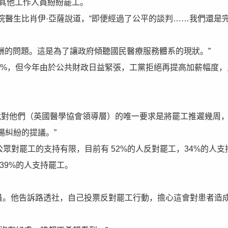
和其他工作人員紛紛罷工。
住院醫生比肖伊·亞薩說道，“即便經過了公平的談判……我們還是
薪酬的問題。這是為了讓政府傾聽國民醫療服務體系的現狀。”
2%，但今年由於公共財政日益緊張，工黨拒絕再提高加薪幅度，
“我對他們（英國醫學協會領導層）的唯一要求是將罷工推遲幾周
場糾紛的提議。”
公眾對罷工的支持有限，目前有 52%的人反對罷工，34%的人支
，39%的人支持罷工。
成員。他告訴路透社，自己投票反對罷工行動，擔心這會對患者造