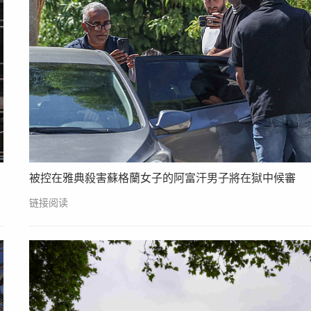
被控在雅典殺害蘇格蘭女子的阿富汗男子將在獄中候審
链接阅读