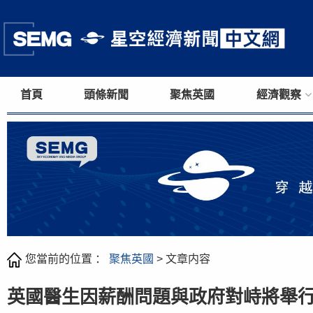
首頁
頭條新聞
聚焦英國
經濟觀察
您當前的位置 ：
聚焦英國
> 文章内容
英國醫生因薪酬問題與政府對峙將舉