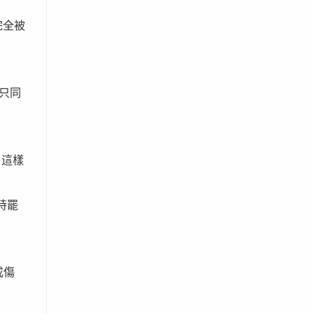
完全被
只同
，這樣
持罷
成傷