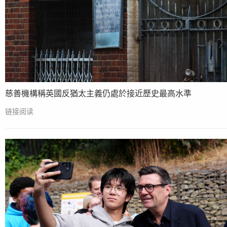
慈善機構稱英國反猶太主義仍處於接近歷史最高水準
链接阅读