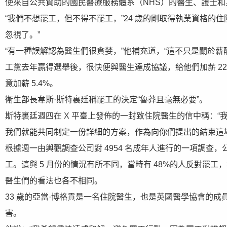
使來自公共資助的國民醫療服務體系（NHS）的醫生、護士
“我們不想罷工，但不得不罷工，”24 歲的剛取得執業資格的
忽視了。”
“有一種誤解認為醫生們很貪婪，”他補充道，“這不只是關於
工黨去年贏得選舉後，很快便與醫生達成協議，給他們加薪 2
意加薪 5.4%。
衛生部長韋斯·斯特裏廷稱罷工的決定“魯莽且毫無必要”。
斯特裏廷週四在 X 平臺上發佈的一封致住院醫生的信中稱：
我們就能共同制定一份詳細的方案，作為向你們提出的結束這
根據週一由輿觀調查公司對 4954 名成年人進行的一項調查，
工。這與 5 月份的情況有所不同，當時有 48%的人反對罷工
醫生們的看法也各不相同。
33 歲的亞當·博格貢是一名住院醫生，也是英國醫學協會的
害。