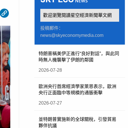
歡迎瀏覽閱讀星空經濟新聞華文網
投稿郵件：
news@skyeconomymedia.com
特朗普稱美伊正進行“良好對話”，與此同
時無人機襲擊了伊朗的鄰國
2026-07-28
歐洲央行首席經濟學家萊恩表示，歐洲
央行正面臨中等規模的通脹衝擊
2026-07-27
並特朗普實施新的全球關稅，引發貿易
夥伴抗議