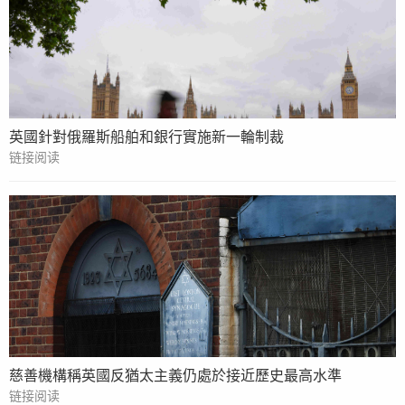
英國針對俄羅斯船舶和銀行實施新一輪制裁
链接阅读
慈善機構稱英國反猶太主義仍處於接近歷史最高水準
链接阅读