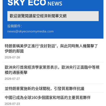
歡迎瀏覽閱讀星空經濟新聞華文網
投稿郵件：
news@skyeconomymedia.com
特朗普稱美伊正進行“良好對話”，與此同時無人機襲擊了
伊朗的鄰國
2026-07-28
歐洲央行首席經濟學家萊恩表示，歐洲央行正面臨中等規
模的通脹衝擊
2026-07-27
並特朗普實施新的全球關稅，引發貿易夥伴抗議
中國已成為全球160多個國家和地區的主要貿易夥伴
2026-07-23