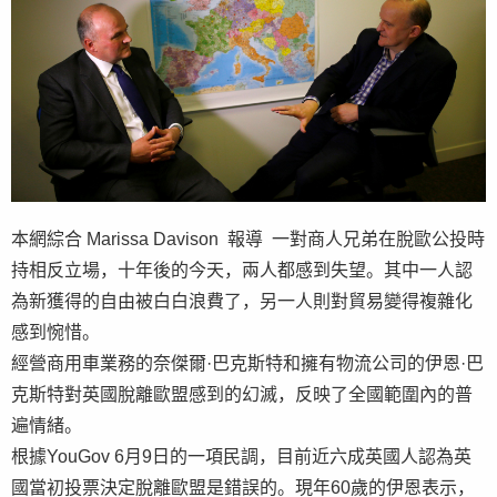
本網綜合 Marissa Davison 報導 一對商人兄弟在脫歐公投時
持相反立場，十年後的今天，兩人都感到失望。其中一人認
為新獲得的自由被白白浪費了，另一人則對貿易變得複雜化
感到惋惜。
經營商用車業務的奈傑爾·巴克斯特和擁有物流公司的伊恩·巴
克斯特對英國脫離歐盟感到的幻滅，反映了全國範圍內的普
遍情緒。
根據YouGov 6月9日的一項民調，目前近六成英國人認為英
國當初投票決定脫離歐盟是錯誤的。現年60歲的伊恩表示，