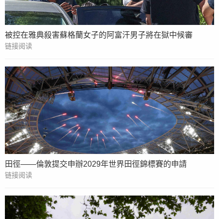
被控在雅典殺害蘇格蘭女子的阿富汗男子將在獄中候審
链接阅读
田徑——倫敦提交申辦2029年世界田徑錦標賽的申請
链接阅读