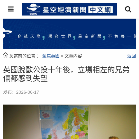
您當前的位置 ：
聚焦英國
> 文章内容
返回
英國脫歐公投十年後，立場相左的兄弟
倆都感到失望
发布：2026-06-17