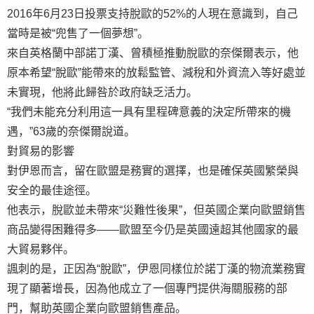
2016年6月23日投票支持脫歐的52%的人現在意識到，自己
當時是被“兜售了一個夢想”。
來自英格蘭中部諾丁漢、曾積極推動脫歐的奈傑爾表示，他
原本希望“脫歐”能帶來的放鬆監管、減稅和外資流入等好處並
未實現，他將此歸咎於政府缺乏活力。
“我們未能充分利用這一具有里程碑意義的決定所帶來的機
遇，”63歲的奈傑爾說道。
對貿易的影響
對伊恩而言，留在歐盟是務實的選擇，也是確保英國繁榮與
安全的最佳途徑。
他表示，脫歐並未帶來“災難性後果”，但英國企業向歐盟銷售
商品變得困難得多——歐盟至今仍是英國遠超其他國家的最
大貿易夥伴。
諷刺的是，正因為“脫歐”，伊恩同樣位於諾丁漢的物流業務實
現了顯著增長，因為他成立了一個專門提供海關服務的部
門，幫助英國企業向歐盟銷售產品。