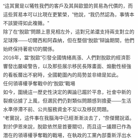
“這其實是以犧牲我們的客戶及其與歐盟的貿易為代價的，而
這些貿易本可以比現在更繁榮，”他說，“我仍然認為，事情本
不該變得如此複雜。”
除了在“脫歐”問題上意見相左外，這對兄弟還支持兩支對立的
足球隊——切爾西和阿森納，但在整個“脫歐”辯論期間，他們
始終保持著密切的關係。
2016年，當“脫歐”引發全國情緒高漲、人們對脫歐的經濟影
響發出嚴峻警告，以及那些展示移民長隊畫面、煽動性極強
的看板層出不窮時，全國範圍內的局勢並非總是如此。
任何領導權爭奪戰中的“脫歐”戰場
如今，圍繞這一歷史性決定的輿論已趨於平息，社會中新的
裂痕佔據了上風，但選民們仍對類似問題感到擔憂——生活
水準停滯不前、公共服務資金不足以及移民問題。
“老實說，這件事在我腦海中已經漸漸淡去了，”奈傑爾說道。
對於伊恩來說，脫歐依然是首要關切，而且這一議題已作為
潛在的領導權爭奪戰的戰場，在執政的工黨內部重新浮出水