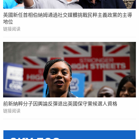
英國新任首相伯納姆通過社交媒體挑戰民粹主義政黨的主導
地位
链接阅读
前新納粹分子因輿論反彈退出英國保守黨候選人資格
链接阅读