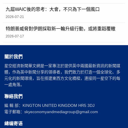
九屆WAIC後的思考：大會，不只為下一個風口
2026-07-21
特朗普威脅對伊朗採取新一輪升級行動，或將重蹈覆轍
2026-07-17
關於我們
星空經濟新聞華文網是一家專注於提供英中兩國最新資訊的新聞媒
體，作為英中新聞分享的領導者，我們致力於打造一個全球化、多
元化的新聞環境，旨在搭建東西方文化橋樑，連接同一星空下的每
一處角落。
聯絡我們
編 輯 部：KINGTON UNITED KINGDOM HR5 3DJ
電子郵箱：skyeconomyandmediagroup@gmail.com
總编寄语