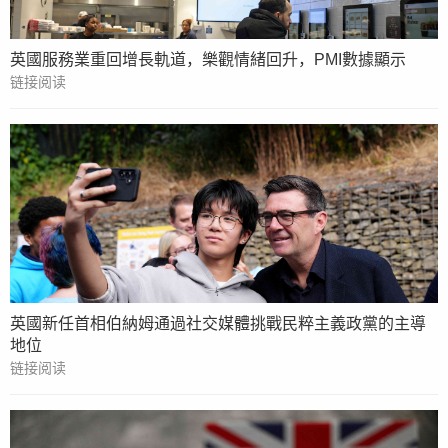
英國服務業重回增長軌道，樂觀情緒回升，PMI數據顯示
链接阅读
英國新任首相伯納姆通過社交媒體挑戰民粹主義政黨的主導
地位
链接阅读