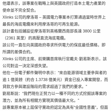
他還表示，該專案在戰略上與英國政府打造本土電力產業的
使命並不完全契合。
Xlinks 公司的摩洛哥 – 英國電力專案本打算通過當時世界上
最長的海底電纜來利用摩洛哥的可再生能源。
該計畫包括鋪設從摩洛哥到英格蘭西南部長達 3800 公里
（2361 英里）的高壓直流海底電纜。
該公司一直在向英國政府尋求所供電力的保底最低價格，即
所謂的差價合約。
Xlinks 公司的主席、前樂購首席執行官戴夫·劉易斯表示，該
公司對這一決定深感失望。
他在一份電子郵件聲明中表示：“來自能源領域主要參與者的
逾 1 億英鎊（約合 1.3738 億美元）資金已投入專案開發，而
貸款方參與建設階段的需求超過了我們的要求。”
劉易斯說：“我們現在正努力以一種不同的方式挖掘該專案的
潛力，並為所有相關方實現其價值最大化。”
該專案原本被上屆保守黨政府認定為具有“全國性意義”，但面