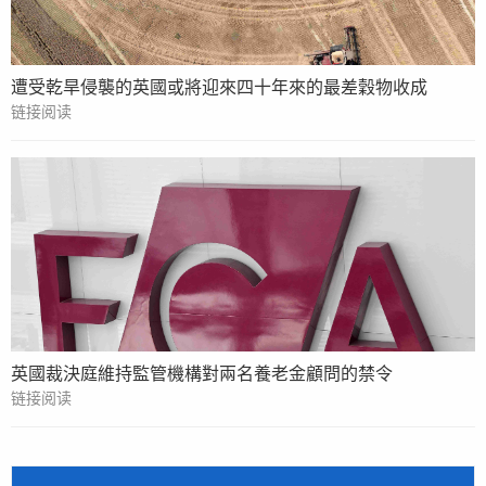
遭受乾旱侵襲的英國或將迎來四十年來的最差穀物收成
链接阅读
英國裁決庭維持監管機構對兩名養老金顧問的禁令
链接阅读