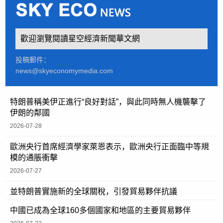
歡迎瀏覽閱讀星空經濟新聞華文網
投稿郵件：
news@skyeconomymedia.com
特朗普稱美伊正進行“良好對話”，與此同時無人機襲擊了
伊朗的鄰國
2026-07-28
歐洲央行首席經濟學家萊恩表示，歐洲央行正面臨中等規
模的通脹衝擊
2026-07-27
並特朗普實施新的全球關稅，引發貿易夥伴抗議
中國已成為全球160多個國家和地區的主要貿易夥伴