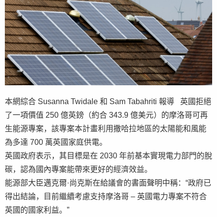
本網綜合 Susanna Twidale 和 Sam Tabahriti 報導 英國拒絕
了一項價值 250 億英鎊（約合 343.9 億美元）的摩洛哥可再
生能源專案，該專案本計畫利用撒哈拉地區的太陽能和風能
為多達 700 萬英國家庭供電。
英國政府表示，其目標是在 2030 年前基本實現電力部門的脫
碳，認為國內專案能帶來更好的經濟效益。
能源部大臣邁克爾·尚克斯在給議會的書面聲明中稱：“政府已
得出結論，目前繼續考慮支持摩洛哥 – 英國電力專案不符合
英國的國家利益。”