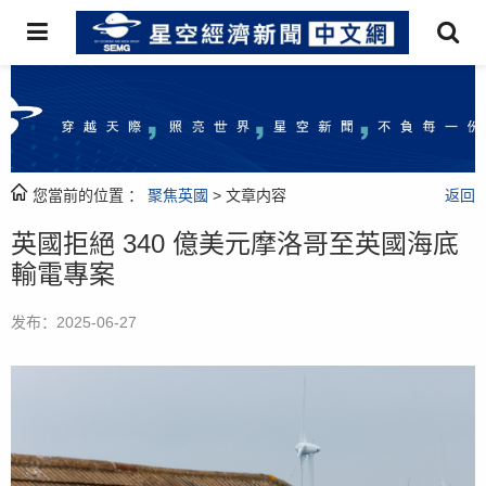
您當前的位置 ：
聚焦英國
> 文章内容
返回
英國拒絕 340 億美元摩洛哥至英國海底
輸電專案
发布：2025-06-27