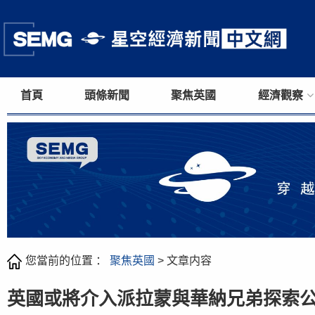
首頁
頭條新聞
聚焦英國
經濟觀察
您當前的位置 ：
聚焦英國
> 文章内容
英國或將介入派拉蒙與華納兄弟探索公司