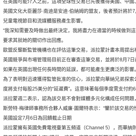
在英國可能介入之前，這項全球性交易已先後獲得美國、中國
英國文化大臣麗莎·南迪是安迪·伯納姆的盟友，後者預計將於
兒童電視節目和流媒體服務產生影響。
“我深知需要及時做出最終決定，我將盡力在適當的時候做到這
要求其就她的關切作出回應。
歐盟反壟斷監管機構也在評估這筆交易，派拉蒙計畫本周提出
英國競爭與市場管理局目前正在審查這筆交易，並將於8月7
如果在英國出現任何長時間的延誤，都可能產生更廣泛的影響
為了表明對迅速獲得監管批准的信心，派拉蒙向華納兄弟探索公
度將支付每股25美分的“延遲費”。這意味著每個季度需支付約6
派拉蒙週二表示，認為該交易不會對媒體多元化構成任何問題
斯勞特·梅律師事務所合夥人威廉·圖爾特表示：“鑒於該交易
英國設定7月6日為回饋截止日期
派拉蒙擁有英國免費電視臺第五頻道（Channel 5），而華納則擁有