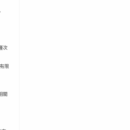
，
僅次
有限
相關