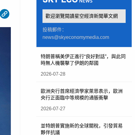
歡迎瀏覽閱讀星空經濟新聞華文網
投稿郵件：
news@skyeconomymedia.com
特朗普稱美伊正進行“良好對話”，與此同
時無人機襲擊了伊朗的鄰國
2026-07-28
歐洲央行首席經濟學家萊恩表示，歐洲
央行正面臨中等規模的通脹衝擊
2026-07-27
並特朗普實施新的全球關稅，引發貿易
夥伴抗議