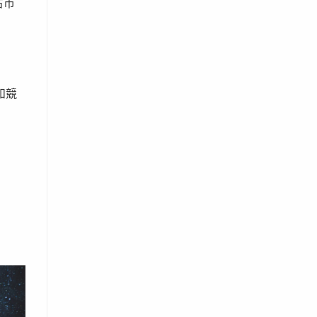
占市
和競