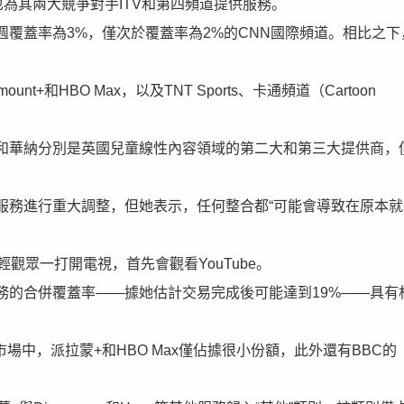
為其兩大競爭對手ITV和第四頻道提供服務。
覆蓋率為3%，僅次於覆蓋率為2%的CNN國際頻道。相比之下
和HBO Max，以及TNT Sports、卡通頻道（Cartoon
和華納分別是英國兒童線性內容領域的第二大和第三大提供商，
服務進行重大調整，但她表示，任何整合都“可能會導致在原本就
輕觀眾一打開電視，首先會觀看YouTube。
務的合併覆蓋率——據她估計交易完成後可能達到19%——具有
流媒體市場中，派拉蒙+和HBO Max僅佔據很小份額，此外還有BBC的