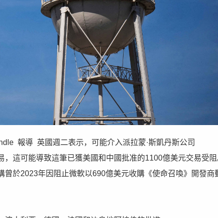
and Paul Sandle 報導 英國週二表示，可能介入派拉蒙·斯凱丹斯公司
索公司的交易，這可能導致這筆已獲美國和中國批准的1100億美元交易受
曾於2023年因阻止微軟以690億美元收購《使命召喚》開發商