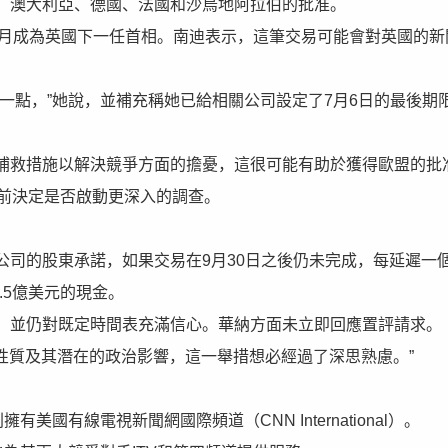
、澳大利亞、德國、法國和沙烏地阿拉伯的批准。
7月成為英國下一任首相。南迪表示，這筆交易可能會對英國的新
一點，”她說，並補充稱她已給相關公司設定了7月6日的最後期
補救措施以解決競爭方面的擔憂，這很可能有助於獲得歐盟的批
日前決定是否啟動更深入的調查。
。
司的股東承諾，如果交易在9月30日之後仍未完成，每延遲一
.5億美元的現金。
，並仍對既定時間表充滿信心。華納方面未立即回應置評請求。
的性質及其潛在的政治影響，這一舉措想必經過了深思熟慮。”
美國有線電視新聞網國際頻道（CNN International）。