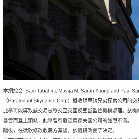
本網綜合 Sam Tabahriti, Muvija M, Sarah Young 
（Paramount Skydance Corp）擬收購華納兄弟探
此舉可能導致該交易被移交至英國反壟斷監管機構處理。該機構
暴雪而登上頭條，此舉曾引發這兩家美國公司的強烈不滿。
隨後，在微軟修改收購方案後，該機構改變了決定。