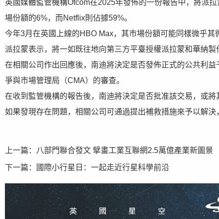
英國媒體監管機構Ofcom在2025年發佈的一份報告中，將派拉蒙+
場份額的6%，而Netflix則佔據59%。
今年3月在英國上線的HBO Max，其市場份額可能同樣微乎其
派拉蒙表示，將一如既往地向第三方平臺授權派拉蒙和華納製
在相關公司作出回應後，南迪將決定是否發佈正式的公共利益干
爭與市場管理局（CMA）的審查。
在收到監管機構的報告後，南迪將決定是否批准該交易，或將
如果發現存在問題，相關公司可通過提出補救措施來予以解決
上一篇：
八部門聯合發文 擘畫工業互聯網2.5萬億產業新圖景
下一篇：
國際小行星日：一起走近行星科學前沿