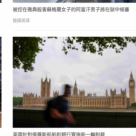
被控在雅典殺害蘇格蘭女子的阿富汗男子將在獄中候審
链接阅读
英國針對俄羅斯船舶和銀行實施新一輪制裁