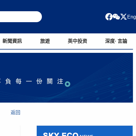
Eng
新聞資訊
旅遊
英中投资
深度· 言論
返回