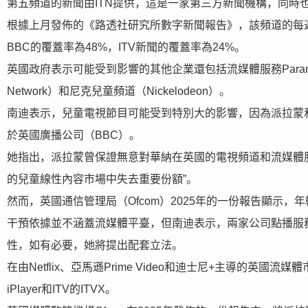
第五頻道的新聞由ITN提供，這是一家第三方新聞機構，同時也
根據上月發佈的《路透社研究所數字新聞報告》，該頻道的每週
BBC的覆蓋率為48%，ITV新聞的覆蓋率為24%。
英國政府表示可能受到影響的其他企業還包括流媒體服務Paramount+
Network）和尼克兒童頻道（Nickelodeon）。
南迪表示，兒童電視節目可能受到特別大的影響，因為派拉蒙
於英國廣播公司（BBC）。
她指出，派拉蒙曾保證無意對華納在英國的電視頻道和流媒體
的兒童線性內容市場中失去重要份額”。
然而，英國通信管理局（Ofcom）2025年的一份報告顯示，年
干預依據並不涵蓋流媒體平臺，但南迪表示，兩家公司點播服
性，如有必要，她將提出配套立法。
在由Netflix、亞馬遜Prime Video和迪士尼+主導的英國
iPlayer和ITV的ITVX。