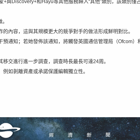
與Discovery+和Hayu等其他服務歸入“其他”類別，該類別僅
微。
作的內容，這與其規模更大的競爭對手的做法形成鮮明對比。
預通知；若她發佈該通知，將觸發英國通信管理局（Ofcom）
其移交進行進一步調查，調查時長最長可達24周。
，例如剝離資產或承諾保護編輯獨立性。