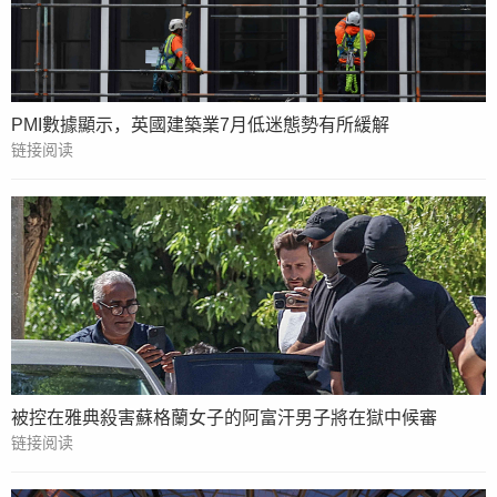
PMI數據顯示，英國建築業7月低迷態勢有所緩解
链接阅读
被控在雅典殺害蘇格蘭女子的阿富汗男子將在獄中候審
链接阅读