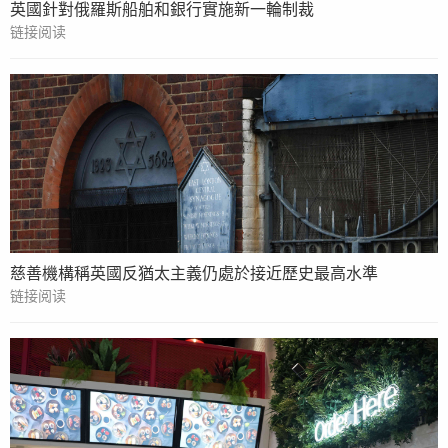
英國針對俄羅斯船舶和銀行實施新一輪制裁
链接阅读
慈善機構稱英國反猶太主義仍處於接近歷史最高水準
链接阅读