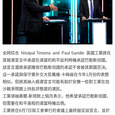
全网综合 Nilutpal Timsina and Paul Sandle 英國工黨將在
其競選宣言中承諾在適當的和平談判時機承認巴勒斯坦國。
該宣言還將承諾確保巴勒斯坦國的承認不會被其鄰國否決。
這一承諾與保守黨外交大臣戴維-卡梅倫在今年1月份的表態
相似，但將其納入競選宣言可能有助於安撫一些對工黨在加
沙戰爭問題上持批評態度的選民。
工黨領袖基爾-斯塔默上個月表示，他希望承認巴勒斯坦國，
但需要在和平進程的適當時機出現。
工黨將在6月7日與工會舉行的會議上最終敲定該宣言，並於