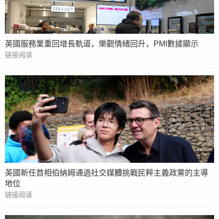
英國服務業重回增長軌道，樂觀情緒回升，PMI數據顯示
链接阅读
英國新任首相伯納姆通過社交媒體挑戰民粹主義政黨的主導
地位
链接阅读