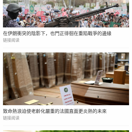
在伊朗衝突的陰影下，也門正徘徊在重陷戰爭的邊緣
链接阅读
致命熱浪迫使老齡化嚴重的法國直面更炎熱的未來
链接阅读