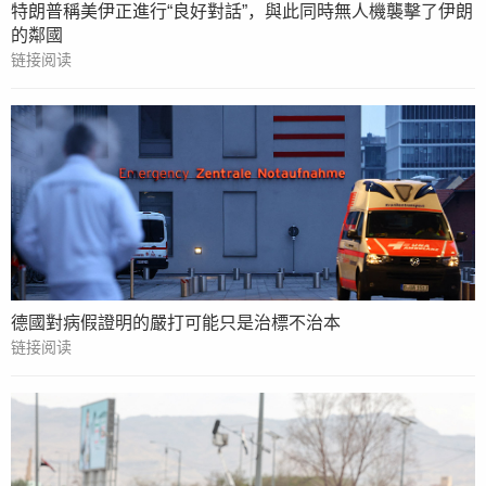
特朗普稱美伊正進行“良好對話”，與此同時無人機襲擊了伊朗
的鄰國
链接阅读
德國對病假證明的嚴打可能只是治標不治本
链接阅读