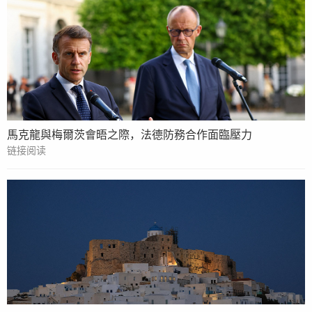
馬克龍與梅爾茨會晤之際，法德防務合作面臨壓力
链接阅读