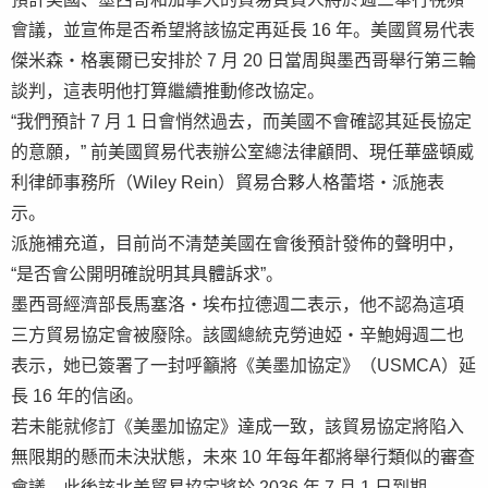
會議，並宣佈是否希望將該協定再延長 16 年。美國貿易代表
傑米森・格裏爾已安排於 7 月 20 日當周與墨西哥舉行第三輪
談判，這表明他打算繼續推動修改協定。
“我們預計 7 月 1 日會悄然過去，而美國不會確認其延長協定
的意願，” 前美國貿易代表辦公室總法律顧問、現任華盛頓威
利律師事務所（Wiley Rein）貿易合夥人格蕾塔・派施表
示。
派施補充道，目前尚不清楚美國在會後預計發佈的聲明中，
“是否會公開明確說明其具體訴求”。
墨西哥經濟部長馬塞洛・埃布拉德週二表示，他不認為這項
三方貿易協定會被廢除。該國總統克勞迪婭・辛鮑姆週二也
表示，她已簽署了一封呼籲將《美墨加協定》（USMCA）延
長 16 年的信函。
若未能就修訂《美墨加協定》達成一致，該貿易協定將陷入
無限期的懸而未決狀態，未來 10 年每年都將舉行類似的審查
會議，此後該北美貿易協定將於 2036 年 7 月 1 日到期。