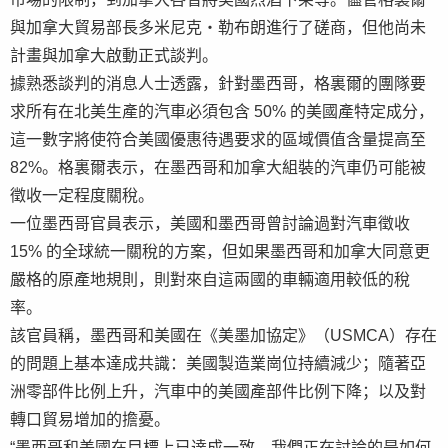
與加拿大貿易部長多米尼克・勒布朗進行了磋商，但他尚未
計畫與加拿大啟動正式談判。
據熟悉談判的消息人士透露，針對墨西哥，格裏爾的團隊要
求所有在北美生產的汽車必須包含 50% 的美國產特定成分，
這一數字將使符合美國優惠待遇要求的區域價值含量提高至
82%。格裏爾表示，在墨西哥和加拿大組裝的汽車仍可能被
徵收一定程度關稅。
一位墨西哥官員表示，美國和墨西哥曾討論過對汽車徵收
15% 的全球統一關稅的方案，但如果墨西哥和加拿大同意更
嚴格的原產地規則，則對來自這兩國的車輛適用較低的稅
率。
該官員稱，墨西哥和美國在《美墨加協定》（USMCA）存在
的問題上基本達成共識：美國製造業崗位持續減少；隨著亞
洲零部件比例上升，汽車中的美國產部件比例下降；以及對
轉口貿易增加的擔憂。
“墨西哥和美國在目標上已達成一致。我們正在討論的是如何