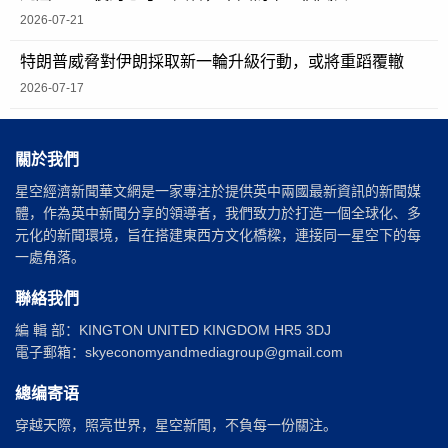
2026-07-21
特朗普威脅對伊朗採取新一輪升級行動，或將重蹈覆轍
2026-07-17
關於我們
星空經濟新聞華文網是一家專注於提供英中兩國最新資訊的新聞媒
體，作為英中新聞分享的領導者，我們致力於打造一個全球化、多
元化的新聞環境，旨在搭建東西方文化橋樑，連接同一星空下的每
一處角落。
聯絡我們
編 輯 部：KINGTON UNITED KINGDOM HR5 3DJ
電子郵箱：skyeconomyandmediagroup@gmail.com
總编寄语
穿越天際，照亮世界，星空新聞，不負每一份關注。