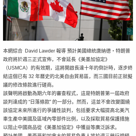
本網綜合 David Lawder 報導 預計美國總統唐納德・特朗普
政府將於週三正式宣佈，不會延長《美墨加協定》
（USMCA）的有效期，這將開啟長達十年的倒計時，逐步終
結這個已有 32 年曆史的北美自由貿易區，而三國目前正就擬
議的修改條款進行磋商。
該聲明將啟動為期六年的審查程式，這是特朗普第一屆政府
談判達成的 “日落條款” 的一部分。然而，這並不會改變圍繞
該協定未來所進行的爭議性談判，包括要求大幅提高北美汽
車生產中美國及區域內零部件比例，以及採取貿易保護措施
以阻止中國商品從《美墨加協定》中獲益等廣泛訴求。
預計美國、墨西哥和加拿大的貿易負責人將於週三舉行視頻