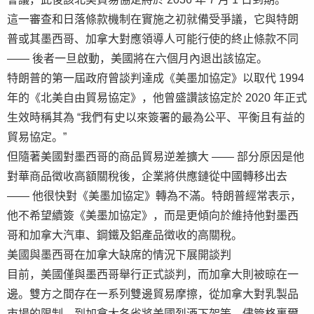
這一審查和日落條款機制在實施之初就備受爭議，它與特朗
普或其墨西哥、加拿大對應領導人可能行使的終止條款不同
—— 後者一旦啟動，美國將在六個月內退出該協定。
特朗普的第一屆政府曾談判達成《美墨加協定》以取代 1994
年的《北美自由貿易協定》，他曾盛讚該協定於 2020 年正式
生效時稱其為 “我們有史以來簽署的最為公平、平衡且有益的
貿易協定。”
但隨著美國對墨西哥的商品貿易逆差擴大 —— 部分原因是他
對華商品徵收高額關稅後，企業將供應鏈從中國轉移出去
—— 他很快對《美墨加協定》轉為不滿。特朗普經常表示，
他不希望續簽《美墨加協定》，而是更傾向於維持他對墨西
哥和加拿大汽車、鋼鐵及鋁產品徵收的高關稅。
美國與墨西哥在加拿大缺席的情況下展開談判
目前，美國僅與墨西哥舉行正式談判，而加拿大則被晾在一
邊。雙方之間存在一系列雙邊貿易摩擦，從加拿大對乳製品
市場的限制，到加拿大各省將美國烈酒下架等。儘管格裏爾