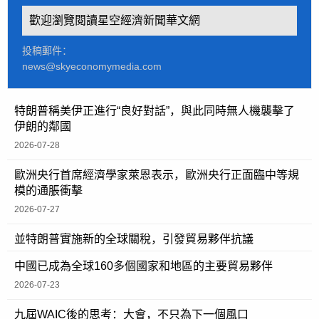
歡迎瀏覽閱讀星空經濟新聞華文網
投稿郵件：
news@skyeconomymedia.com
特朗普稱美伊正進行“良好對話”，與此同時無人機襲擊了
伊朗的鄰國
2026-07-28
歐洲央行首席經濟學家萊恩表示，歐洲央行正面臨中等規
模的通脹衝擊
2026-07-27
並特朗普實施新的全球關稅，引發貿易夥伴抗議
中國已成為全球160多個國家和地區的主要貿易夥伴
2026-07-23
九屆WAIC後的思考：大會，不只為下一個風口