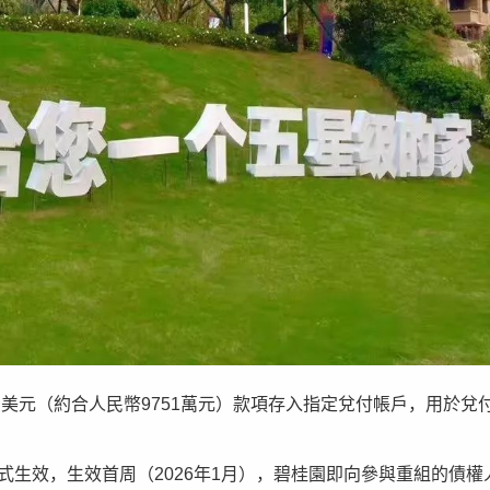
34萬美元（約合人民幣9751萬元）款項存入指定兌付帳戶，用於兌
組正式生效，生效首周（2026年1月），碧桂園即向參與重組的債權