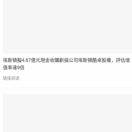
埃斯頓擬4.87億元現金收購虧損公司埃斯頓酷卓股權，評估增
值率達9倍
链接阅读