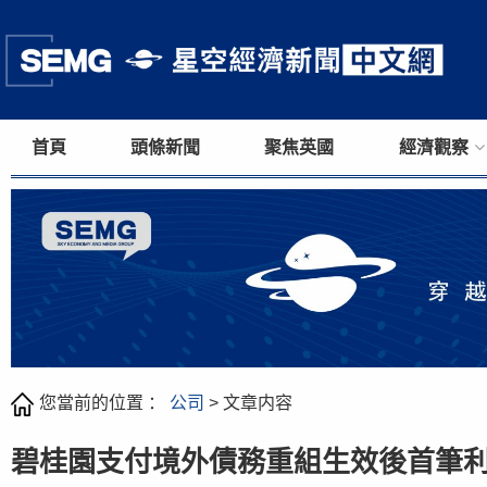
首頁
頭條新聞
聚焦英國
經濟觀察
您當前的位置 ：
公司
> 文章内容
碧桂園支付境外債務重組生效後首筆利息