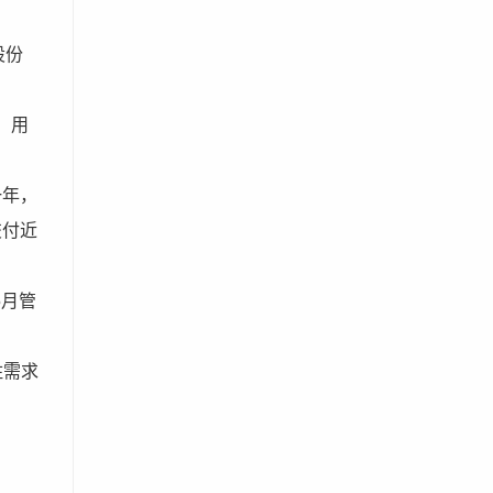
股份
，用
一年，
交付近
5月管
住需求