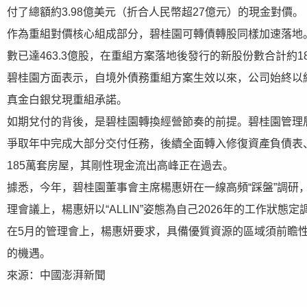
付了總額約3.98億美元（折合人民幣超27億元）的現金對價。
作為重組對價核心組成部分，碧桂園可轉債轉股同樣加速落地。
數已達463.3億股，在重組方案落地後發行的新股份數合計約18
碧桂園方面表示，自境外債務重組方案生效以來，公司始終以
真金白銀兌現重組承諾。
如期兌付的背後，是碧桂園轉換經營節奏的前提。碧桂園管理層此
爭取年中完成大部分交付任務，後續全面轉入修復資產負債表、恢
185萬套房屋，其剛性現金流出高峰正在過去。
據悉，今年，碧桂園董事會主席楊惠妍在一線高頻“踩盤”調研
理會議上，楊惠妍以“ALLIN”姿態為自己2026年的工作狀
在5月的管理會上，楊惠妍要求，具備優質資源的區域須前瞻
的機遇。
來源：中國澎湃新聞