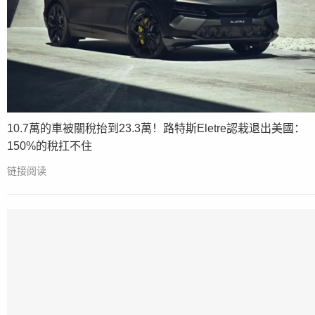
10.7萬的車被關稅抬到23.3萬！路特斯Eletre認栽退出美國：
150%的稅扛不住
链接阅读