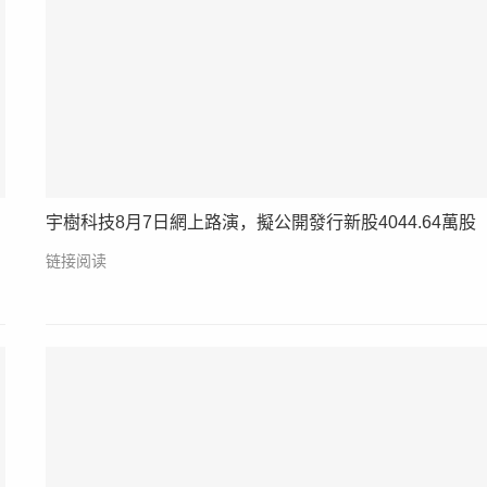
宇樹科技8月7日網上路演，擬公開發行新股4044.64萬股
链接阅读