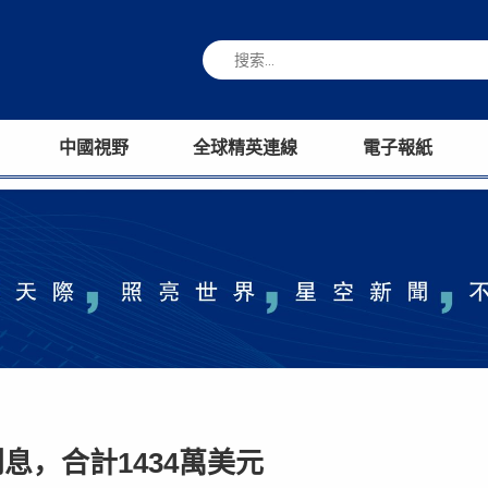
中國視野
全球精英連線
電子報紙
，合計1434萬美元