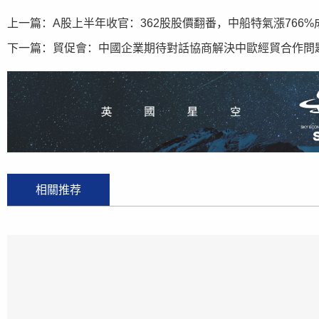
上一篇：
A股上半年收官：362股股價翻番，中船特氣漲766%
下一篇：
貿促會：中國企業期待對話協商解決中歐經貿合作問
相關推荐