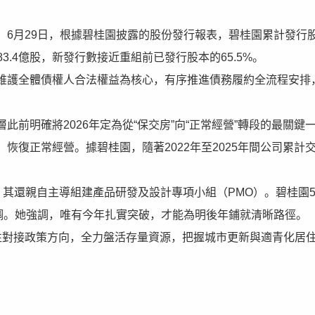
6月29日，根據碧桂園披露的股份發行報表，碧桂園累計發行
3.4億股，新發行數接近重組前已發行股本的65.5%。
維護全體債權人合法權益為核心，有序推進債務履約全流程安排
前明確將2026年定為從“保交房”向“正常經營”轉段的最關鍵
復正常經營。據碧桂園，隨著2022年至2025年間公司累計
，其還親自主導組建產品研發及設計專項小組（PMO）。碧桂園
態定調。她強調，唯有今年扎實突破，才能為明後年鋪就清晰路徑。
性對接政策方向，全力盤活存量資源，把握城市更新與適青化居