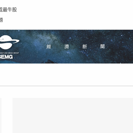
成最牛股
題