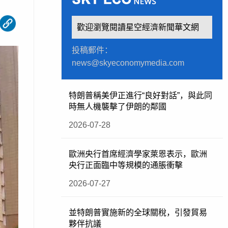
歡迎瀏覽閱讀星空經濟新聞華文網
投稿郵件：
news@skyeconomymedia.com
特朗普稱美伊正進行“良好對話”，與此同
時無人機襲擊了伊朗的鄰國
2026-07-28
歐洲央行首席經濟學家萊恩表示，歐洲
央行正面臨中等規模的通脹衝擊
2026-07-27
並特朗普實施新的全球關稅，引發貿易
夥伴抗議