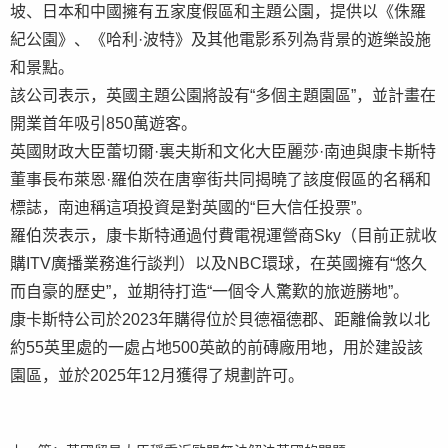
坡、日本和中國擁有五家度假區和主題公園，提供以《侏羅
紀公園》、《哈利·波特》及其他電影系列為背景的遊樂設施
和景點。
該公司表示，英國主題公園將設有“多個主題園區”，並計畫在
開業首年吸引850萬遊客。
英國財政大臣蕾切爾·裏夫斯和文化大臣麗莎·南迪與康卡斯特
董事長布萊恩·羅伯茨在唐寧街共同揭曉了該度假區的名稱和
標誌，南迪稱這項投資是對英國的“巨大信任投票”。
羅伯茨表示，康卡斯特通過付費電視運營商Sky（目前正就收
購ITV廣播業務進行談判）以及NBC環球，在英國擁有“悠久
而自豪的歷史”，並期待打造“一個令人驚歎的旅遊勝地”。
康卡斯特公司於2023年購得位於貝德福德郡、距離倫敦以北
約55英里處的一處占地500英畝的前磚廠用地，用於建設該
園區，並於2025年12月獲得了規劃許可。