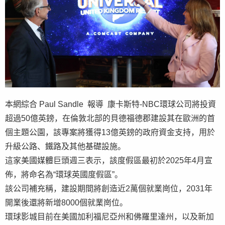
本網綜合 Paul Sandle 報導 康卡斯特-NBC環球公司將投資
超過50億英鎊，在倫敦北部的貝德福德郡建設其在歐洲的首
個主題公園，該專案將獲得13億英鎊的政府資金支持，用於
升級公路、鐵路及其他基礎設施。
這家美國媒體巨頭週三表示，該度假區最初於2025年4月宣
佈，將命名為“環球英國度假區”。
該公司補充稱，建設期間將創造近2萬個就業崗位，2031年
開業後還將新增8000個就業崗位。
環球影城目前在美國加利福尼亞州和佛羅里達州，以及新加