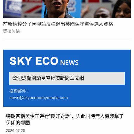
前新納粹分子因輿論反彈退出英國保守黨候選人資格
链接阅读
歡迎瀏覽閱讀星空經濟新聞華文網
投稿郵件：
news@skyeconomymedia.com
特朗普稱美伊正進行“良好對話”，與此同時無人機襲擊了
伊朗的鄰國
2026-07-28